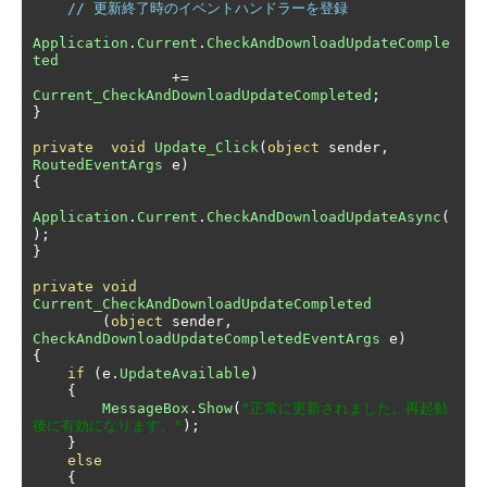
// 更新終了時のイベントハンドラーを登録
Application
.
Current
.
CheckAndDownloadUpdateComple
ted
+=
Current_CheckAndDownloadUpdateCompleted
;
}
private
void
Update_Click
(
object
 sender
,
RoutedEventArgs
 e
)
{
Application
.
Current
.
CheckAndDownloadUpdateAsync
(
);
}
private
void
Current_CheckAndDownloadUpdateCompleted
(
object
 sender
,
CheckAndDownloadUpdateCompletedEventArgs
 e
)
{
if
(
e
.
UpdateAvailable
)
{
MessageBox
.
Show
(
"正常に更新されました。再起動
後に有効になります。"
);
}
else
{