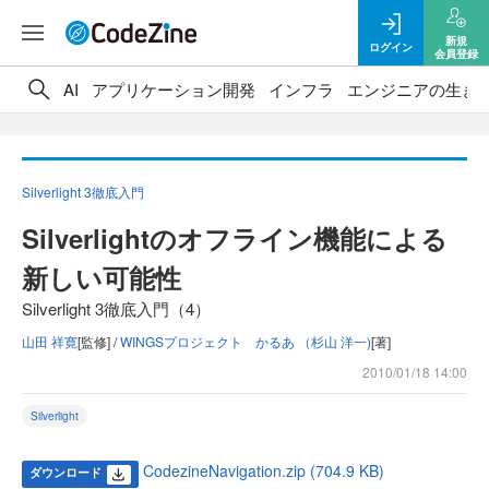
新規
ログイン
会員登録
AI
アプリケーション開発
インフラ
エンジニアの生き
Silverlight 3徹底入門
Silverlightのオフライン機能による
新しい可能性
Silverlight 3徹底入門（4）
山田 祥寛
[監修] /
WINGSプロジェクト かるあ （杉山 洋一)
[著]
2010/01/18 14:00
Silverlight
CodezineNavigation.zip (704.9 KB)
ダウンロード