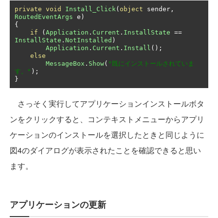
private
void
Install_Click
(
object
 sender
,
RoutedEventArgs
 e
)
{
if
(
Application
.
Current
.
InstallState
==
InstallState
.
NotInstalled
)
Application
.
Current
.
Install
();
else
MessageBox
.
Show
(
"既にインストールされていま
す。"
);
}
さっそく実行してアプリケーションインストールボタ
ンをクリックすると、コンテキストメニューからアプリ
ケーションのインストールを選択したときと同じように
図4のダイアログが表示されたことを確認できると思い
ます。
アプリケーションの更新