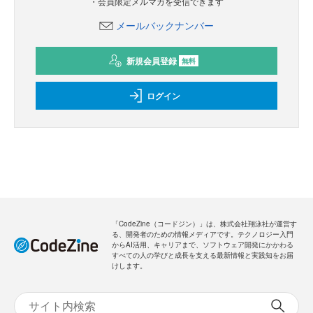
・会員限定メルマガを受信できます
メールバックナンバー
新規会員登録
無料
ログイン
「CodeZine（コードジン）」は、株式会社翔泳社が運営す
る、開発者のための情報メディアです。テクノロジー入門
からAI活用、キャリアまで、ソフトウェア開発にかかわる
すべての人の学びと成長を支える最新情報と実践知をお届
けします。