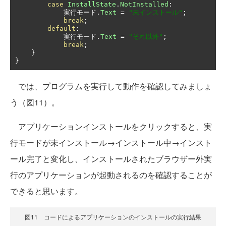
case
InstallState
.
NotInstalled
:
実行モード.
Text
=
"未インストール"
;
break
;
default
:
実行モード.
Text
=
"それ以外"
;
break
;
}
}
では、プログラムを実行して動作を確認してみましょ
う（図11）。
アプリケーションインストールをクリックすると、実
行モードが未インストール→インストール中→インスト
ール完了と変化し、インストールされたブラウザー外実
行のアプリケーションが起動されるのを確認することが
できると思います。
図11 コードによるアプリケーションのインストールの実行結果