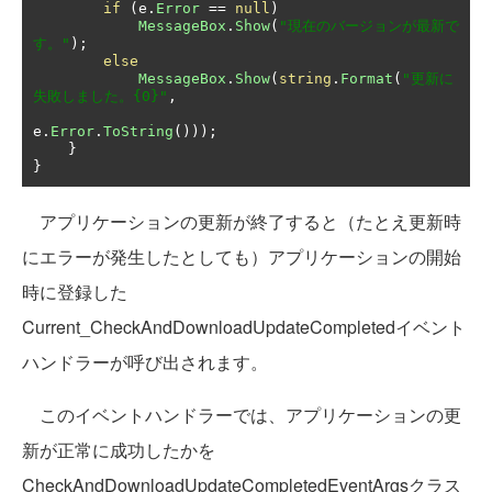
if
(
e
.
Error
==
null
)
MessageBox
.
Show
(
"現在のバージョンが最新で
す。"
);
else
MessageBox
.
Show
(
string
.
Format
(
"更新に
失敗しました。{0}"
,
e
.
Error
.
ToString
()));
}
}
アプリケーションの更新が終了すると（たとえ更新時
にエラーが発生したとしても）アプリケーションの開始
時に登録した
Current_CheckAndDownloadUpdateCompletedイベント
ハンドラーが呼び出されます。
このイベントハンドラーでは、アプリケーションの更
新が正常に成功したかを
CheckAndDownloadUpdateCompletedEventArgsクラス