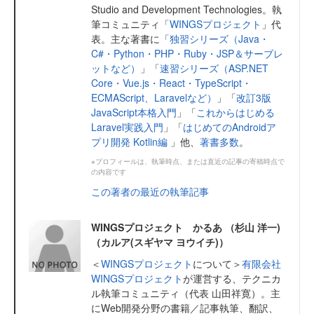
Studio and Development Technologies。執
筆コミュニティ「
WINGSプロジェクト
」代
表。主な著書に「
独習シリーズ（Java・
C#・Python・PHP・Ruby・JSP＆サーブレ
ットなど）
」「
速習シリーズ（ASP.NET
Core・Vue.js・React・TypeScript・
ECMAScript、Laravelなど）
」「
改訂3版
JavaScript本格入門
」「
これからはじめる
Laravel実践入門
」「
はじめてのAndroidア
プリ開発 Kotlin編
」他、
著書多数
。
※プロフィールは、執筆時点、または直近の記事の寄稿時点で
の内容です
この著者の最近の執筆記事
WINGSプロジェクト かるあ （杉山 洋一)
（カルア(スギヤマ ヨウイチ)）
＜
WINGSプロジェクト
について＞
有限会社
WINGSプロジェクト
が運営する、テクニカ
ル執筆コミュニティ（代表 山田祥寛）。主
にWeb開発分野の書籍／記事執筆、翻訳、