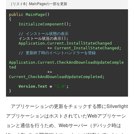
［リスト8］MainPageの一部を更新
public
MainPage
()
{
InitializeComponent
();
// インストール状態の表示
インストール状況の表示();
Application
.
Current
.
InstallStateChanged
+=
Current_InstallStateChanged
;
// 更新終了時のイベントハンドラーを登録
Application
.
Current
.
CheckAndDownloadUpdateComple
ted
+=
Current_CheckAndDownloadUpdateCompleted
;
Version
.
Text
=
"2.0"
;
}
アプリケーションの更新をチェックする際にSilverlight
アプリケーションはホストされていたWebアプリケーシ
ョンと通信を行うため、Webサーバー（デバック時は