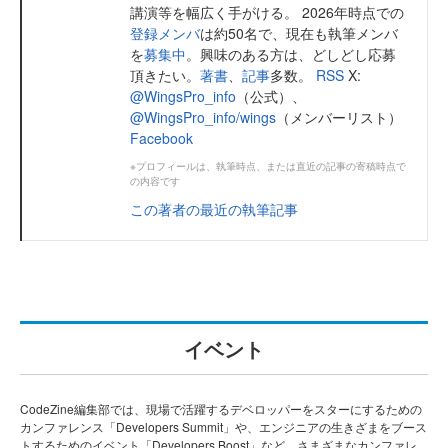
講演等を幅広く手がける。 2026年時点での
登録メンバ
は約50名で、現在も執筆メンバ
を
募集中
。興味のある方は、どしどし応募
頂きたい。
著書
、
記事
多数。
RSS
X:
@WingsPro_info
（公式）、
@WingsPro_info/wings
（メンバーリスト）
Facebook
※プロフィールは、執筆時点、または直近の記事の寄稿時点で
の内容です
この著者の最近の執筆記事
イベント
CodeZine編集部では、現場で活躍するデベロッパーをスターにするための
カンファレンス「Developers Summit」や、エンジニアの生きざまをブース
トするためのイベント「Developers Boost」など、さまざまなカンファレ