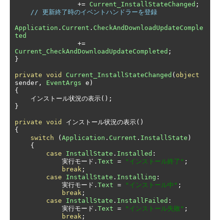
+=
Current_InstallStateChanged
;
// 更新終了時のイベントハンドラーを登録
Application
.
Current
.
CheckAndDownloadUpdateComple
ted
+=
Current_CheckAndDownloadUpdateCompleted
;
}
private
void
Current_InstallStateChanged
(
object
sender
,
EventArgs
 e
)
{
インストール状況の表示();
}
private
void
インストール状況の表示()
{
switch
(
Application
.
Current
.
InstallState
)
{
case
InstallState
.
Installed
:
実行モード.
Text
=
"インストール終了"
;
break
;
case
InstallState
.
Installing
:
実行モード.
Text
=
"インストール中"
;
break
;
case
InstallState
.
InstallFailed
:
実行モード.
Text
=
"インストール失敗"
;
break
;