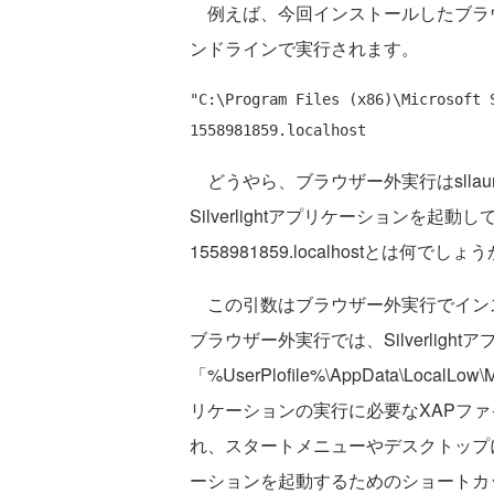
例えば、今回インストールしたブラ
ンドラインで実行されます。
"C:\Program Files (x86)\Microsoft S
どうやら、ブラウザー外実行はsllaun
Silverlightアプリケーションを
1558981859.localhostとは何でしょ
この引数はブラウザー外実行でインス
ブラウザー外実行では、Silverlig
「%UserPlofile%\AppData\LocalLow\Mi
リケーションの実行に必要なXAPファイルや
れ、スタートメニューやデスクトップにslla
ーションを起動するためのショートカ