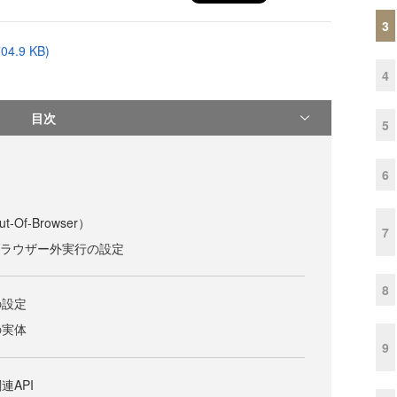
3
704.9 KB)
4
目次
5
6
ト
Of-Browser）
7
oでのブラウザー外実行の設定
8
の設定
の実体
9
連API