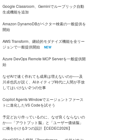
Google Classroom、Geminiでルーブリック自動
生成機能を追加
Amazon DynamoDBがベクター検索の一般提供を
開始
AWS Transform、継続的モダナイズ機能を全リー
ジョンで一般提供開始
NEW
Azure DevOps Remote MCP Serverを一般提供開
始
なぜAIで速く作れても成果は増えないのか──及
川卓也氏が説く、AIネイティブ時代に人間が手放
してはいけない2つの仕事
Copilot Agents Windowでエージェントファース
トに進化したVS Codeを試そう
予定どおり作っているのに、なぜ良くならないの
か──「アウトプット脳」と「ユーザー価値脳」
に橋をかける3つの設計【CEDEC2026】
ChatGPTの心臓部『Transformer』って何がすご