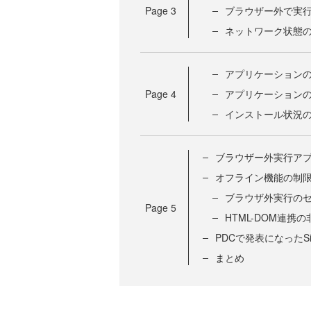
Page
3
ブラウザー外で実
ネットワーク状態
アプリケーション
Page
4
アプリケーション
インストール状況
ブラウザー外実行ア
オフライン機能の制
ブラウザ外実行の
Page
5
HTML-DOM連携
PDCで発表になったSilv
まとめ