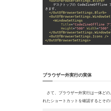
<OutOfBrowserSettings.Blurb>
    デスクトップの CodeZineOffline アプリケーションを、自宅でも、職場でも、外出先でも利用で
きます。

</OutOfBrowserSettings.Blurb>
<OutOfBrowserSettings.WindowSet
<WindowSettings
Title
=
"CodeZineOffline
Height
=
"500"
Width
=
"500"
</OutOfBrowserSettings.WindowSe
<OutOfBrowserSettings.Icons
/>
</OutOfBrowserSettings>
ブラウザー外実行の実体
さて、ブラウザー外実行は一体どの
れたショートカットを確認するとその