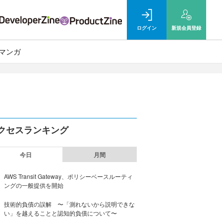
ログイン
新規
会員登録
マンガ
クセスランキング
今日
月間
AWS Transit Gateway、ポリシーベースルーティ
ングの一般提供を開始
技術的負債の誤解 〜「測れないから説明できな
い」を越えることと認知的負債について〜