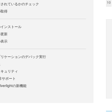
10
行されているかのチェック
の取得
のインストール
の更新
の表示
プリケーションのデバック実行
限
セキュリティ
の非サポート
erlightの新機能