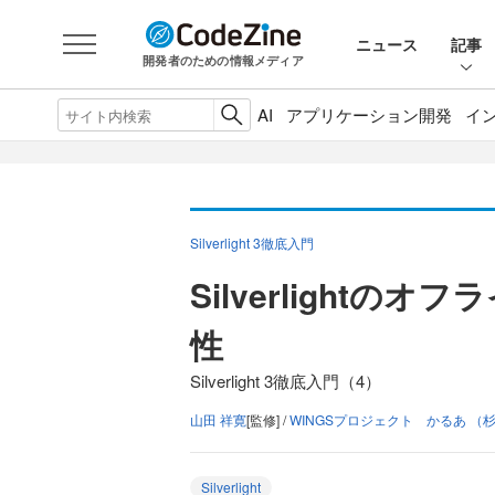
ニュース
記事
開発者のための情報メディア
AI
アプリケーション開発
イ
Silverlight 3徹底入門
Silverlight
性
Silverlight 3徹底入門（4）
山田 祥寛
[監修] /
WINGSプロジェクト かるあ （杉
Silverlight