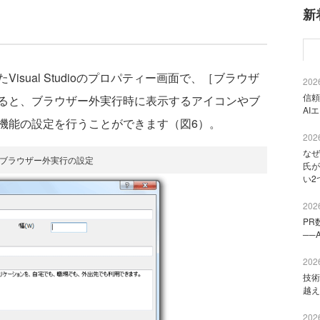
新
sual Studioのプロパティー画面で、［ブラウザ
2026
信頼
ると、ブラウザー外実行時に表示するアイコンやブ
AI
機能の設定を行うことができます（図6）。
2026
なぜ
 ブラウザー外実行の設定
氏が
い2
2026
PR
──
2026
技術
越え
2026