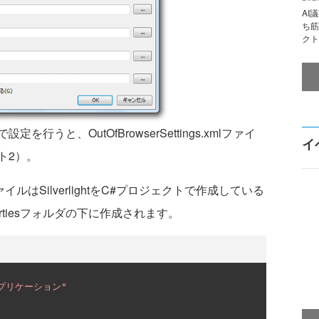
AI
ち筋
クト
と、OutOfBrowserSettings.xmlファイ
イ
ト2）。
mlファイルはSilverlightをC#プロジェクトで作成している
opertiesフォルダの下に作成されます。
 アプリケーション"