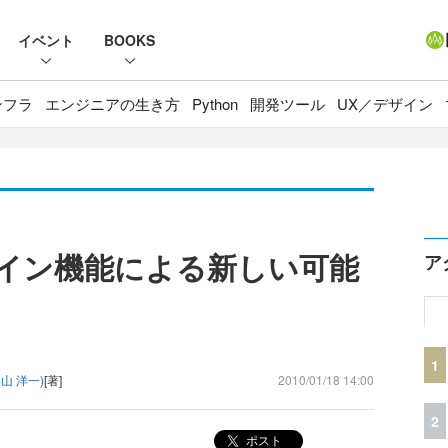
イベント
BOOKS
ンフラ
エンジニアの生き方
Python
開発ツール
UX／デザイン
のオフライン機能による新しい可能
ア
1
山 洋一)
[著]
2010/01/18 14:00
2
ポスト