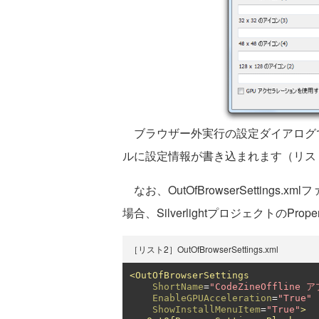
ブラウザー外実行の設定ダイアログで設定を行う
ルに設定情報が書き込まれます（リス
なお、OutOfBrowserSettings.x
場合、SilverlightプロジェクトのPr
［リスト2］OutOfBrowserSettings.xml
<OutOfBrowserSettings
ShortName
=
"CodeZineOffline
EnableGPUAcceleration
=
"True"
ShowInstallMenuItem
=
"True"
>