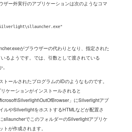
ウザー外実行のアプリケーションは次のようなコマ
ilverlight\sllauncher.exe" 
cher.exeがブラウザーの代わりとなり、指定された
起動しているようです。では、引数として渡されている
うか。
トールされたプログラムのIDのようなものです。
htアプリケーションがインストールされると
crosoft\Silverlight\OutOfBrowser」にSilverlightアプ
SilverlightをホストするHTMLなどが配置さ
uncherでこのフォルダーのSilverlightアプリケ
ットが作成されます。