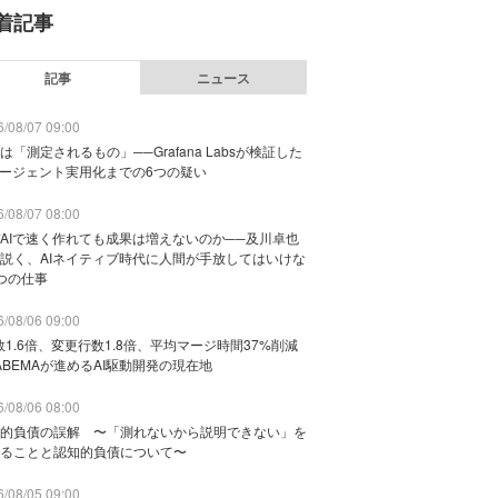
着記事
記事
ニュース
/08/07 09:00
は「測定されるもの」──Grafana Labsが検証した
エージェント実用化までの6つの疑い
/08/07 08:00
AIで速く作れても成果は増えないのか──及川卓也
説く、AIネイティブ時代に人間が手放してはいけな
つの仕事
/08/06 09:00
数1.6倍、変更行数1.8倍、平均マージ時間37%削減
ABEMAが進めるAI駆動開発の現在地
/08/06 08:00
的負債の誤解 〜「測れないから説明できない」を
ることと認知的負債について〜
/08/05 09:00