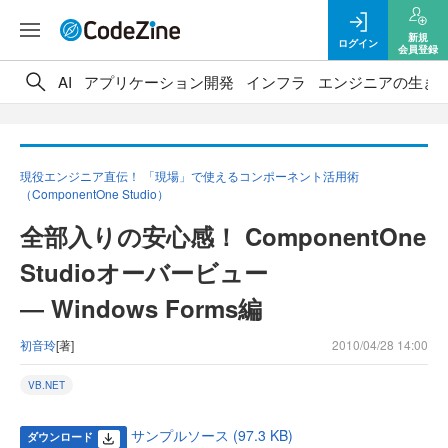
新規
ログイン
会員登録
AI
アプリケーション開発
インフラ
エンジニアの生き
現役エンジニア直伝！ 「現場」で使えるコンポーネント活用術
（ComponentOne Studio）
全部入りの安心感！ ComponentOne
Studioオーバービュー
― Windows Forms編
初音玲
[著]
2010/04/28 14:00
VB.NET
サンプルソース (97.3 KB)
ダウンロード