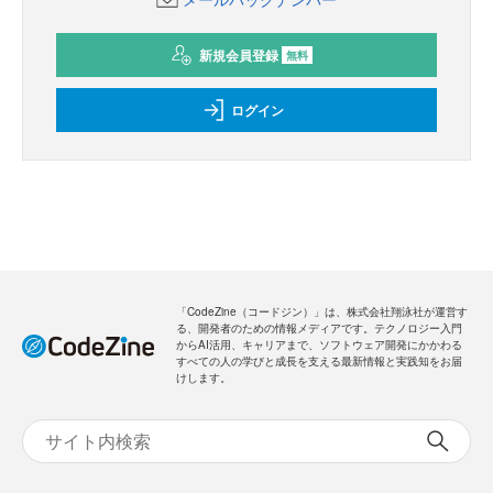
新規会員登録
無料
ログイン
「CodeZine（コードジン）」は、株式会社翔泳社が運営す
る、開発者のための情報メディアです。テクノロジー入門
からAI活用、キャリアまで、ソフトウェア開発にかかわる
すべての人の学びと成長を支える最新情報と実践知をお届
けします。