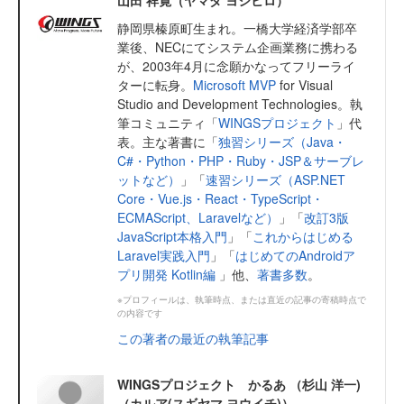
山田 祥寛（ヤマダ ヨシヒロ）
静岡県榛原町生まれ。一橋大学経済学部卒
業後、NECにてシステム企画業務に携わる
が、2003年4月に念願かなってフリーライ
ターに転身。
Microsoft MVP
for Visual
Studio and Development Technologies。執
筆コミュニティ「
WINGSプロジェクト
」代
表。主な著書に「
独習シリーズ（Java・
C#・Python・PHP・Ruby・JSP＆サーブレ
ットなど）
」「
速習シリーズ（ASP.NET
Core・Vue.js・React・TypeScript・
ECMAScript、Laravelなど）
」「
改訂3版
JavaScript本格入門
」「
これからはじめる
Laravel実践入門
」「
はじめてのAndroidア
プリ開発 Kotlin編
」他、
著書多数
。
※プロフィールは、執筆時点、または直近の記事の寄稿時点で
の内容です
この著者の最近の執筆記事
WINGSプロジェクト かるあ （杉山 洋一)
（カルア(スギヤマ ヨウイチ)）