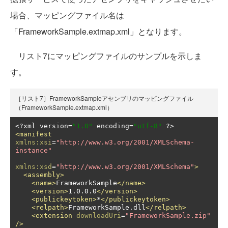
場合、マッピングファイル名は
「FrameworkSample.extmap.xml」となります。
リスト7にマッピングファイルのサンプルを示しま
す。
［リスト7］FrameworkSampleアセンブリのマッピングファイル
（FrameworkSample.extmap.xml）
<?
xml version
=
"1.0"
 encoding
=
"utf-8"
?>
<manifest
xmlns:xsi
=
"http://www.w3.org/2001/XMLSchema-
instance"
xmlns:xsd
=
"http://www.w3.org/2001/XMLSchema"
>
<assembly>
<name>
FrameworkSample
</name>
<version>
1.0.0.0
</version>
<publickeytoken>
*
</publickeytoken>
<relpath>
FrameworkSample.dll
</relpath>
<extension
downloadUri
=
"FrameworkSample.zip"
/>