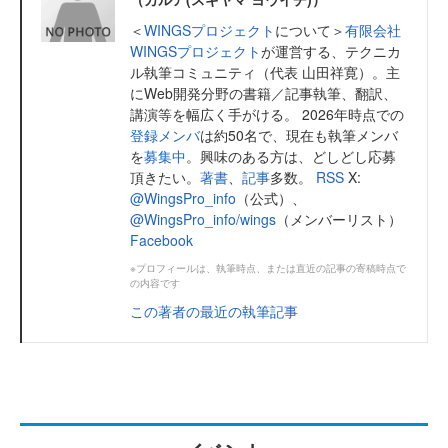
＜
WINGSプロジェクト
について＞
有限会社
WINGSプロジェクト
が運営する、テクニカ
ル執筆コミュニティ（代表 山田祥寛）。主
にWeb開発分野の書籍／記事執筆、翻訳、
講演等を幅広く手がける。 2026年時点での
登録メンバ
は約50名で、現在も執筆メンバ
を
募集中
。興味のある方は、どしどし応募
頂きたい。
著書
、
記事
多数。
RSS
X:
@WingsPro_info
（公式）、
@WingsPro_info/wings
（メンバーリスト）
Facebook
※プロフィールは、執筆時点、または直近の記事の寄稿時点で
の内容です
この著者の最近の執筆記事