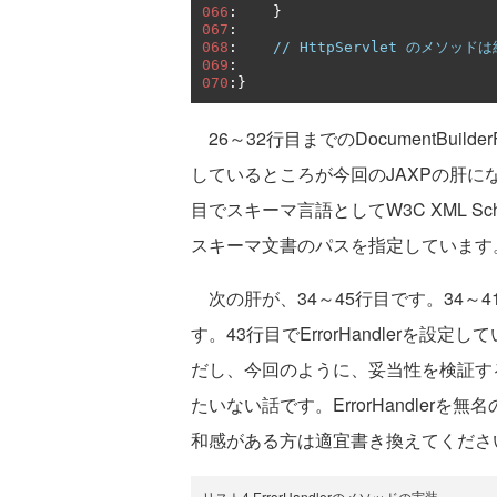
066
:
}
067
:
068
:
// HttpServlet のメソ
069
:
070
:}
26～32行目までのDocumentBuil
しているところが今回のJAXPの肝にな
目でスキーマ言語としてW3C XML S
スキーマ文書のパスを指定しています
次の肝が、34～45行目です。34～41行
す。43行目でErrorHandlerを
だし、今回のように、妥当性を検証するの
たいない話です。ErrorHandle
和感がある方は適宜書き換えてくださ
リスト4.ErrorHandlerのメソッドの実装