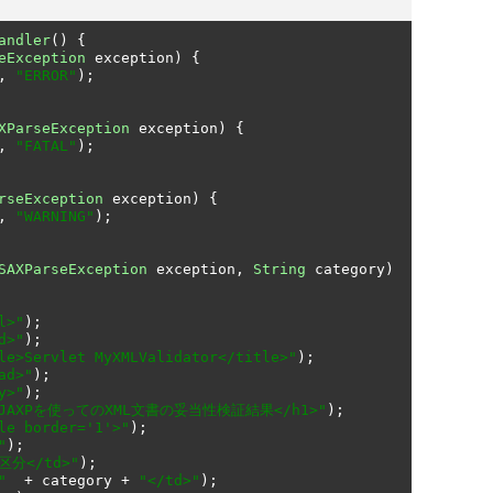
andler
()
{
eException
 exception
)
{
,
"ERROR"
);
XParseException
 exception
)
{
,
"FATAL"
);
rseException
 exception
)
{
,
"WARNING"
);
SAXParseException
 exception
,
String
 category
)
l>"
);
d>"
);
le>Servlet MyXMLValidator</title>"
);
ad>"
);
y>"
);
>JAXPを使ってのXML文書の妥当性検証結果</h1>"
);
le border='1'>"
);
"
);
>区分</td>"
);
"
+
 category 
+
"</td>"
);