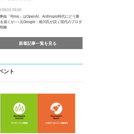
/08/05 09:00
議事録「Rimo」はOpenAI、Anthropic時代にどう勝
を描くか──元Google・相川氏が説く現代のプロダ
戦略
新着記事一覧を見る
ベント