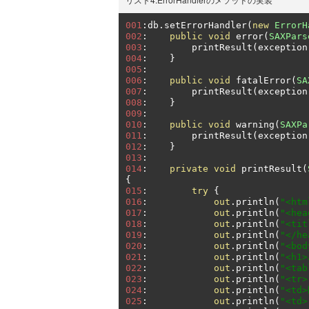
001
:
db
.
setErrorHandler
(
new
ErrorH
002
:
public
void
 error
(
SAXPars
003
:
        printResult
(
exception
004
:
}
005
:
006
:
public
void
 fatalError
(
SA
007
:
        printResult
(
exception
008
:
}
009
:
010
:
public
void
 warning
(
SAXPa
011
:
        printResult
(
exception
012
:
}
013
:
014
:
private
void
 printResult
(
{
015
:
try
{
016
:
out
.
println
(
"<htm
017
:
out
.
println
(
"<hea
018
:
out
.
println
(
"<tit
019
:
out
.
println
(
"</he
020
:
out
.
println
(
"<bod
021
:
out
.
println
(
"<h1
022
:
out
.
println
(
"<tab
023
:
out
.
println
(
"<tr>
024
:
out
.
println
(
"<td
025
:
out
.
println
(
"<td>