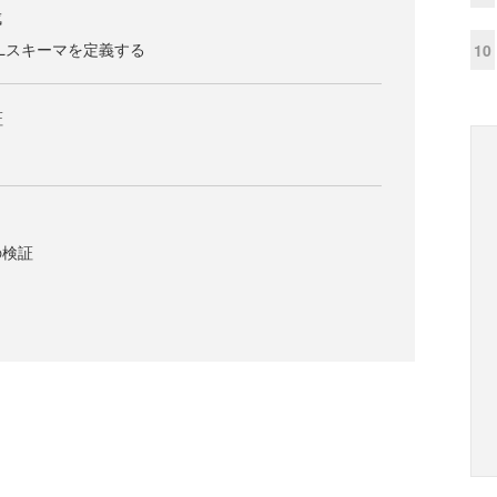
成
のXMLスキーマを定義する
10
証
の検証