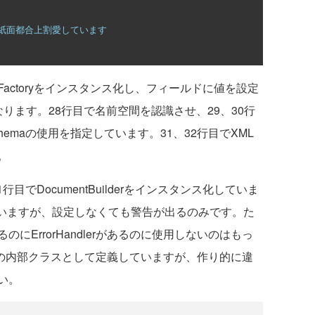
ッドは紙面都合上割愛しています
derFactoryをインスタンス化し、フィールドに値を設定
ります。28行目で名前空間を認識させ、29、30行
chemaの使用を指定しています。31、32行目でXML
。
目でDocumentBuilderをインスタンス化していま
設定していますが、設定しなくても警告が出るのみです。た
にErrorHandlerがあるのに使用しないのはもっ
rを無名の内部クラスとして定義していますが、作り的に違
い。