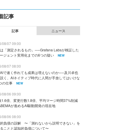
着記事
記事
ニュース
/08/07 09:00
は「測定されるもの」──Grafana Labsが検証した
エージェント実用化までの6つの疑い
NEW
/08/07 08:00
AIで速く作れても成果は増えないのか──及川卓也
説く、AIネイティブ時代に人間が手放してはいけな
つの仕事
NEW
/08/06 09:00
数1.6倍、変更行数1.8倍、平均マージ時間37%削減
ABEMAが進めるAI駆動開発の現在地
/08/06 08:00
的負債の誤解 〜「測れないから説明できない」を
ることと認知的負債について〜