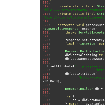
016
:
017
:
private
static
final
Stri
"file:///Users/tomoharu/Documents
018
:
private
static
final
Stri
"file:///Users/tomoharu/Documents
019
:
020
:
protected
void
 processReq
HttpServletResponse
 response
)
021
:
throws
ServletExcepti
022
:
023
:
        response
.
setContentTy
024
:
final
PrintWriter
out
025
:
026
:
DocumentBuilderFactor
027
:
        dbf
.
setValidating
(
tru
028
:
        dbf
.
setNamespaceAware
029
:
dbf
.
setAttribute
(
"http://java.sun
030
:
"http
031
:
        dbf
.
setAttribute
(
032
:
"http://java.s
XSD_PATH
);
033
:
034
:
DocumentBuilder
 db 
=
035
:
036
:
try
{
037
:
            db 
=
 dbf
.
newDocum
038
:
}
catch
(
 javax
.
xml
.
p