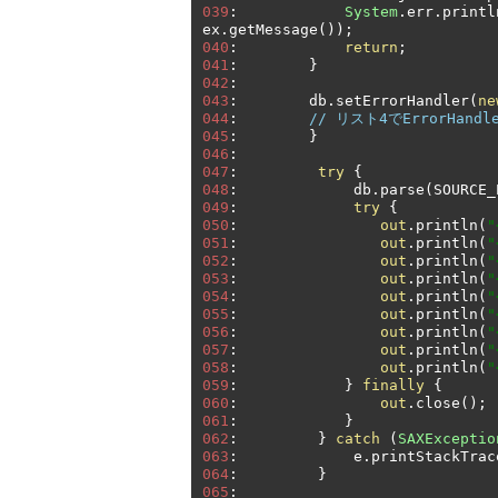
039
:
System
.
err
.
printl
ex
.
getMessage
());
040
:
return
;
041
:
}
042
:
043
:
        db
.
setErrorHandler
(
ne
044
:
// リスト4でErrorHan
045
:
}
046
:
047
:
try
{
048
:
             db
.
parse
(
SOURCE_
049
:
try
{
050
:
out
.
println
(
"
051
:
out
.
println
(
"
052
:
out
.
println
(
"
053
:
out
.
println
(
"
054
:
out
.
println
(
"
055
:
out
.
println
(
056
:
out
.
println
(
"
057
:
out
.
println
(
"
058
:
out
.
println
(
"
059
:
}
finally
{
060
:
out
.
close
();
061
:
}
062
:
}
catch
(
SAXExceptio
063
:
             e
.
printStackTrac
064
:
}
065
: