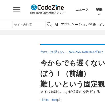
ニュース
記事
開発者のための情報メディア
AI
アプリケーション開発
イ
今からでも遅くない、W3C XML Schemaを学ぼう
今からでも遅くない W
ぼう！（前編）
難しいという固定観
まずは体験し、なぜ必要かを理解する
川久保 智晴
[著]