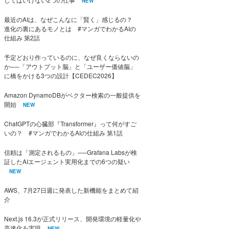
NEW
最近のAIは、なぜこんなに「賢く」感じるの？
進化の裏にあるモノとは #マンガでわかるAIの
仕組み 第2話
予定どおり作っているのに、なぜ良くならないの
か──「アウトプット脳」と「ユーザー価値脳」
に橋をかける3つの設計【CEDEC2026】
Amazon DynamoDBがベクター検索の一般提供を
開始
NEW
ChatGPTの心臓部『Transformer』って何がすご
いの？ #マンガでわかるAIの仕組み 第1話
信頼は「測定されるもの」──Grafana Labsが検
証したAIエージェント実用化までの6つの疑い
NEW
AWS、7月27日週に発表した新機能をまとめて紹
介
Next.js 16.3が正式リリース、開発環境の軽量化や
高速化を実現
NEW