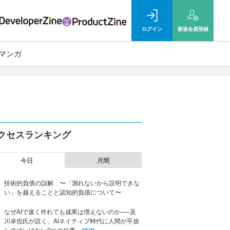
ログイン
新規
会員登録
マンガ
クセスランキング
今日
月間
技術的負債の誤解 〜「測れないから説明できな
い」を越えることと認知的負債について〜
なぜAIで速く作れても成果は増えないのか──及
川卓也氏が説く、AIネイティブ時代に人間が手放
してはいけない2つの仕事