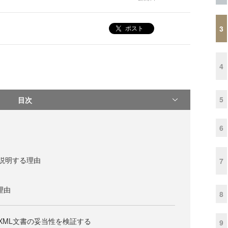
3
ポスト
4
5
目次
6
aを説明する理由
7
い理由
8
maでXML文書の妥当性を検証する
9