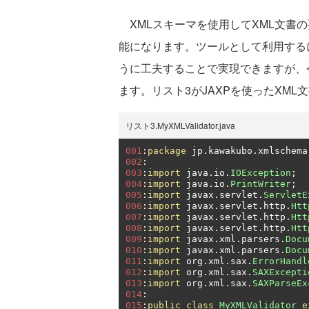
XMLスキーマを使用してXML文書の
能になります。ツールとして利用するに
うに工夫することで実現できますが、
ます。リスト3がJAXPを使ったXM
リスト3.MyXMLValidator.java
001
:
package
 jp
.
kawakubo
.
xmlschema
002
:
003
:
import
 java
.
io
.
IOException
;
004
:
import
 java
.
io
.
PrintWriter
;
005
:
import
 javax
.
servlet
.
ServletE
006
:
import
 javax
.
servlet
.
http
.
Htt
007
:
import
 javax
.
servlet
.
http
.
Htt
008
:
import
 javax
.
servlet
.
http
.
Htt
009
:
import
 javax
.
xml
.
parsers
.
Docu
010
:
import
 javax
.
xml
.
parsers
.
Docu
011
:
import
 org
.
xml
.
sax
.
ErrorHandl
012
:
import
 org
.
xml
.
sax
.
SAXExcepti
013
:
import
 org
.
xml
.
sax
.
SAXParseEx
014
:
015
:
public
class
MyXMLValidator
e