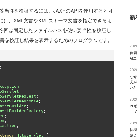
妥当性を検証するには、JAXPのAPIを使用すると可
新
は、XML文書やXMLスキーマ文書を指定できるよ
今回は固定したファイルパスを使い妥当性を検証し
L文書を検証し結果を表示するためのプログラムです。
2026
信頼
AI
;
2026
なぜ
氏が
xception
;
い2
pServlet
;
pServletRequest
;
2026
pServletResponse
;
PR
mentBuilder
;
mentBuilderFactory
;
──
er
;
on
;
2026
ception
;
技術
越え
xtends
HttpServlet
{