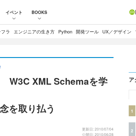
イベント
BOOKS
ンフラ
エンジニアの生き方
Python
開発ツール
UX／デザイン
！
3C XML Schemaを学
ア
念を取り払う
1
更新日: 2010/07/04
2
公開日: 2010/06/28