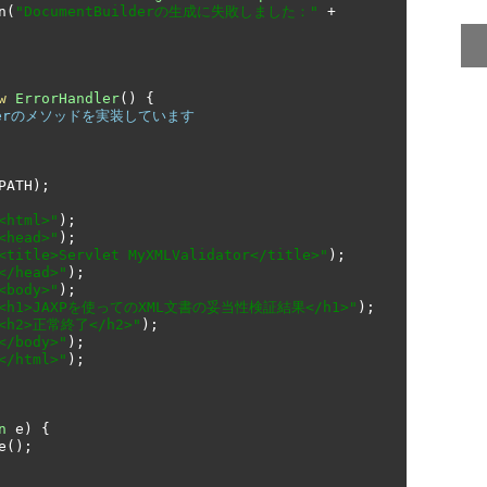
n
(
"DocumentBuilderの生成に失敗しました："
+
w
ErrorHandler
()
{
dlerのメソッドを実装しています
PATH
);
<html>"
);
<head>"
);
<title>Servlet MyXMLValidator</title>"
);
</head>"
);
<body>"
);
"<h1>JAXPを使ってのXML文書の妥当性検証結果</h1>"
);
<h2>正常終了</h2>"
);
</body>"
);
</html>"
);
n
 e
)
{
e
();