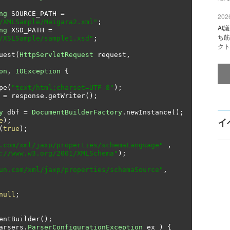
ng
 SOURCE_PATH 
=
2026
/XMLSample/Meigara2.xml"
;
AI
ng
 XSD_PATH 
=
ち筋
/XSLSample/sample1.xsd"
;
クト
uest
(
HttpServletRequest
 request
,
on
,
IOException
{
pe
(
"text/html;charset=UTF-8"
);
=
 response
.
getWriter
();
y
 dbf 
=
DocumentBuilderFactory
.
newInstance
();
イ
e
);
(
true
);
.com/xml/jaxp/properties/schemaLanguage"
,
://www.w3.org/2001/XMLSchema"
);
un.com/xml/jaxp/properties/schemaSource"
,
null
;
entBuilder
();
arsers
.
ParserConfigurationException
 ex 
)
{