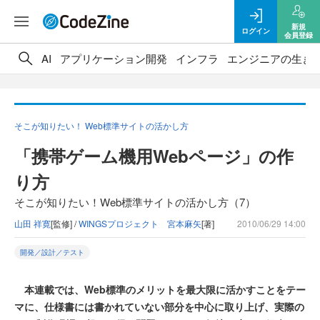
新規
ログイン
会員登録
AI
アプリケーション開発
インフラ
エンジニアの生き
そこが知りたい！ Web標準サイトの活かし方
「携帯ゲーム機用Webページ」の作
り方
そこが知りたい！Web標準サイトの活かし方（7）
山田 祥寛
[監修] /
WINGSプロジェクト 宮本麻矢
[著]
2010/06/29 14:00
開発／設計／テスト
本連載では、Web標準のメリットを最大限に活かすことをテー
マに、仕様書には書かれていない部分を中心に取り上げ、実際の