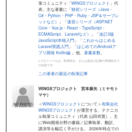
筆コミュニティ「
WINGSプロジェクト
」代
表。主な著書に「
独習シリーズ（Java・
C#・Python・PHP・Ruby・JSP＆サーブレ
ットなど）
」「
速習シリーズ（ASP.NET
Core・Vue.js・React・TypeScript・
ECMAScript、Laravelなど）
」「
改訂3版
JavaScript本格入門
」「
これからはじめる
Laravel実践入門
」「
はじめてのAndroidア
プリ開発 Kotlin編
」他、
著書多数
。
※プロフィールは、執筆時点、または直近の記事の寄稿時点で
の内容です
この著者の最近の執筆記事
WINGSプロジェクト 宮本麻矢（ミヤモト
マヤ）
＜
WINGSプロジェクト
について＞
有限会社
WINGSプロジェクト
が運営する、テクニカ
ル執筆コミュニティ（代表 山田祥寛）。主
にWeb開発分野の書籍／記事執筆、翻訳、
講演等を幅広く手がける。 2026年時点での