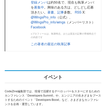
登録メンバ
は約50名で、現在も執筆メンバ
を
募集中
。興味のある方は、どしどし応募
頂きたい。
著書
、
記事
多数。
RSS
X:
@WingsPro_info
（公式）、
@WingsPro_info/wings
（メンバーリスト）
Facebook
※プロフィールは、執筆時点、または直近の記事の寄稿時点で
の内容です
この著者の最近の執筆記事
イベント
CodeZine編集部では、現場で活躍するデベロッパーをスターにするための
カンファレンス「Developers Summit」や、エンジニアの生きざまをブース
トするためのイベント「Developers Boost」など、さまざまなカンファレ
ンスを企画・運営しています。