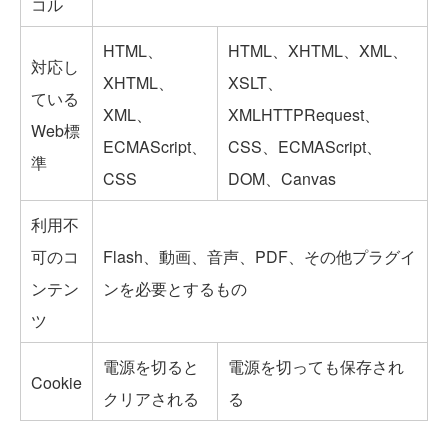
コル
HTML、
HTML、XHTML、XML、
対応し
XHTML、
XSLT、
ている
XML、
XMLHTTPRequest、
Web標
ECMAScript、
CSS、ECMAScript、
準
CSS
DOM、Canvas
利用不
可のコ
Flash、動画、音声、PDF、その他プラグイ
ンテン
ンを必要とするもの
ツ
電源を切ると
電源を切っても保存され
Cookie
クリアされる
る