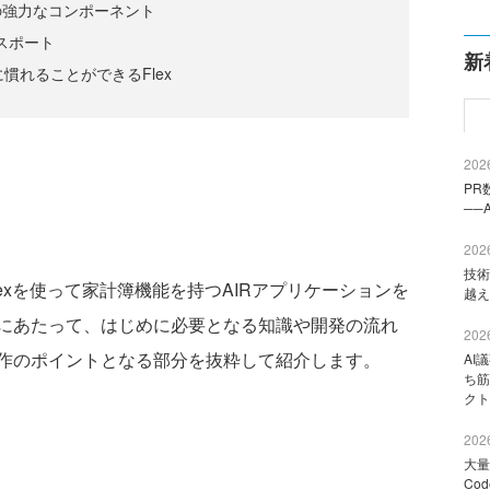
の強力なコンポーネント
クスポート
新
に慣れることができるFlex
2026
PR
──
2026
技術
xを使って家計簿機能を持つAIRアプリケーションを
越え
にあたって、はじめに必要となる知識や開発の流れ
2026
作のポイントとなる部分を抜粋して紹介します。
AI
ち筋
クト
2026
大量
Co