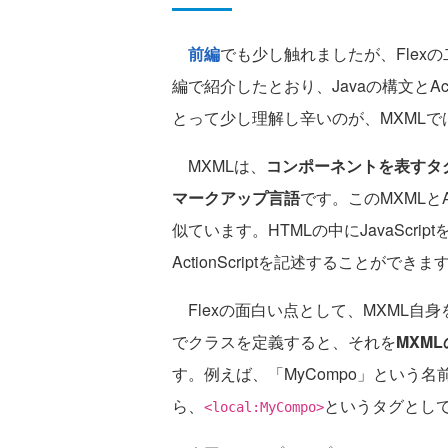
前編
でも少し触れましたが、Flex
編で紹介したとおり、Javaの構文とAct
とって少し理解し辛いのが、MXMLで
MXMLは、
コンポーネントを表すタ
マークアップ言語
です。このMXMLとAct
似ています。HTMLの中にJavaScr
ActionScriptを記述することができま
Flexの面白い点として、MXML自身を用
でクラスを定義すると、それを
MXM
す。例えば、「MyCompo」という名
ら、
というタグとし
<local:MyCompo>