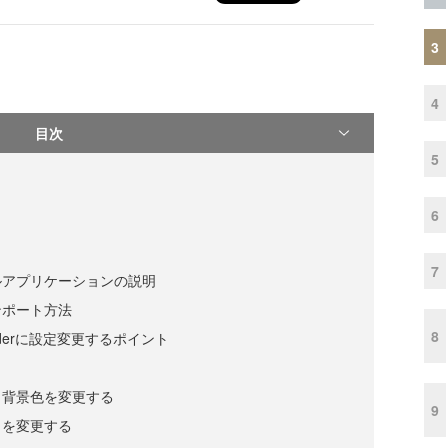
3
4
目次
5
6
7
ルアプリケーションの説明
ンポート方法
8
ilderに設定変更するポイント
・背景色を変更する
9
トを変更する