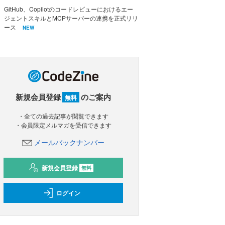
GitHub、Copilotのコードレビューにおけるエー
ジェントスキルとMCPサーバーの連携を正式リリ
ース
NEW
新規会員登録
のご案内
無料
・全ての過去記事が閲覧できます
・会員限定メルマガを受信できます
メールバックナンバー
新規会員登録
無料
ログイン