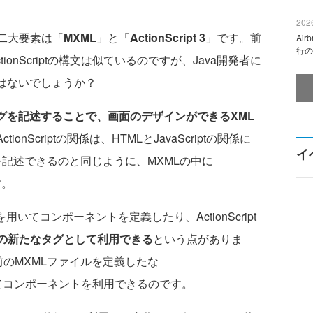
2026
の二大要素は「
MXML
」と「
ActionScript 3
」です。前
Ai
行の
ionScriptの構文は似ているのですが、Java開発者に
はないでしょうか？
グを記述することで、画面のデザインができるXML
ionScriptの関係は、HTMLとJavaScriptの関係に
イ
iptを記述できるのと同じように、MXMLの中に
す。
いてコンポーネントを定義したり、ActionScript
Lの新たなタグとして利用できる
という点がありま
前のMXMLファイルを定義したな
てコンポーネントを利用できるのです。