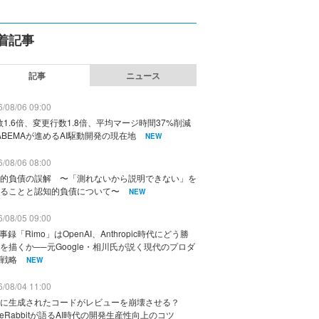
着記事
記事
ニュース
/08/06 09:00
数1.6倍、変更行数1.8倍、平均マージ時間37%削減
ABEMAが進めるAI駆動開発の現在地
NEW
/08/06 08:00
的負債の誤解 〜「測れないから説明できない」を
ることと認知的負債について〜
NEW
/08/05 09:00
議事録「Rimo」はOpenAI、Anthropic時代にどう勝
を描くか──元Google・相川氏が説く現代のプロダ
戦略
NEW
/08/04 11:00
に生成されたコードがレビューを崩壊させる？
deRabbitが語るAI時代の開発生産性向上のコツ