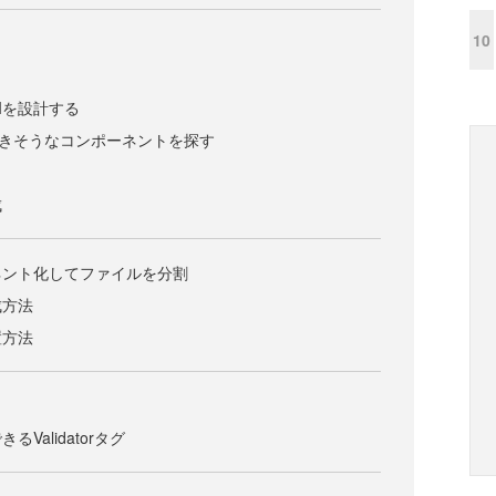
10
Iを設計する
で利用できそうなコンポーネントを探す
成
ネント化してファイルを分割
成方法
置方法
Validatorタグ