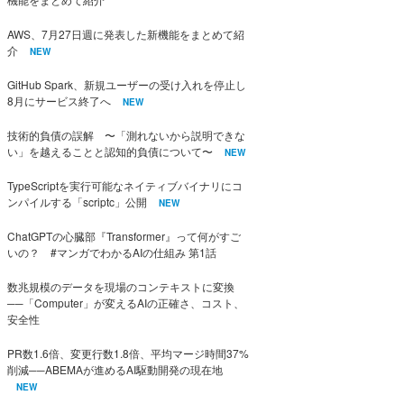
AWS、7月27日週に発表した新機能をまとめて紹
介
NEW
GitHub Spark、新規ユーザーの受け入れを停止し
8月にサービス終了へ
NEW
技術的負債の誤解 〜「測れないから説明できな
い」を越えることと認知的負債について〜
NEW
TypeScriptを実行可能なネイティブバイナリにコ
ンパイルする「scriptc」公開
NEW
ChatGPTの心臓部『Transformer』って何がすご
いの？ #マンガでわかるAIの仕組み 第1話
数兆規模のデータを現場のコンテキストに変換
──「Computer」が変えるAIの正確さ、コスト、
安全性
PR数1.6倍、変更行数1.8倍、平均マージ時間37%
削減──ABEMAが進めるAI駆動開発の現在地
NEW