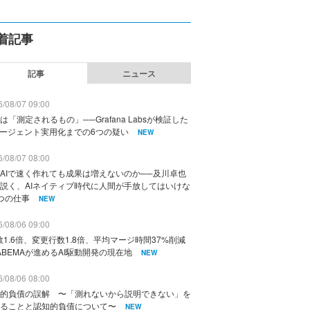
着記事
記事
ニュース
/08/07 09:00
は「測定されるもの」──Grafana Labsが検証した
エージェント実用化までの6つの疑い
NEW
/08/07 08:00
AIで速く作れても成果は増えないのか──及川卓也
説く、AIネイティブ時代に人間が手放してはいけな
つの仕事
NEW
/08/06 09:00
数1.6倍、変更行数1.8倍、平均マージ時間37%削減
ABEMAが進めるAI駆動開発の現在地
NEW
/08/06 08:00
的負債の誤解 〜「測れないから説明できない」を
ることと認知的負債について〜
NEW