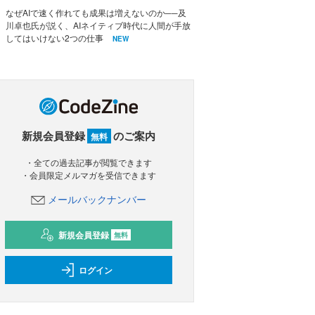
なぜAIで速く作れても成果は増えないのか──及
川卓也氏が説く、AIネイティブ時代に人間が手放
してはいけない2つの仕事
NEW
新規会員登録
のご案内
無料
・全ての過去記事が閲覧できます
・会員限定メルマガを受信できます
メールバックナンバー
新規会員登録
無料
ログイン