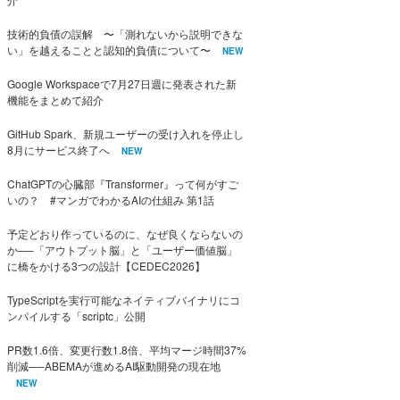
技術的負債の誤解 〜「測れないから説明できな
い」を越えることと認知的負債について〜
NEW
Google Workspaceで7月27日週に発表された新
機能をまとめて紹介
GitHub Spark、新規ユーザーの受け入れを停止し
8月にサービス終了へ
NEW
ChatGPTの心臓部『Transformer』って何がすご
いの？ #マンガでわかるAIの仕組み 第1話
予定どおり作っているのに、なぜ良くならないの
か──「アウトプット脳」と「ユーザー価値脳」
に橋をかける3つの設計【CEDEC2026】
TypeScriptを実行可能なネイティブバイナリにコ
ンパイルする「scriptc」公開
PR数1.6倍、変更行数1.8倍、平均マージ時間37%
削減──ABEMAが進めるAI駆動開発の現在地
NEW