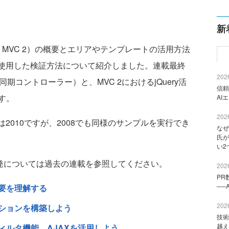
新
以下、MVC 2）の概要とエリアやテンプレートの活用方法
tionを使用した検証方法について紹介しました。連載最終
2026
r（非同期コントローラー）と、MVC 2におけるjQuery活
信頼
す。
AI
2026
ョンは2010ですが、2008でも同様のサンプルを実行でき
なぜ
氏が
い2
な開発については過去の連載を参照してください。
2026
PR
──
概要を理解する
2026
ケーションを構築しよう
技術
越え
、フィルタ機能、AJAXを活用しよう