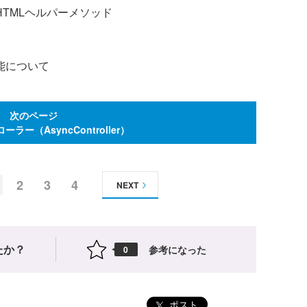
たHTMLヘルパーメソッド
機能について
次のページ
ラー（AsyncController）
2
3
4
NEXT
たか？
参考になった
0
ポスト