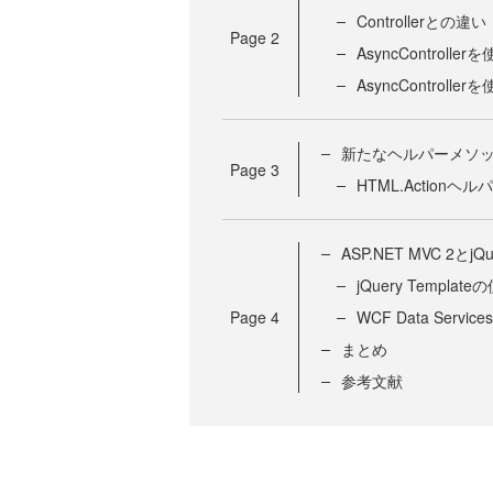
Controllerとの違い
Page
2
AsyncControl
AsyncControlle
新たなヘルパーメソ
Page
3
HTML.Actionヘ
ASP.NET MVC 2とjQue
jQuery Template
Page
4
WCF Data Servic
まとめ
参考文献