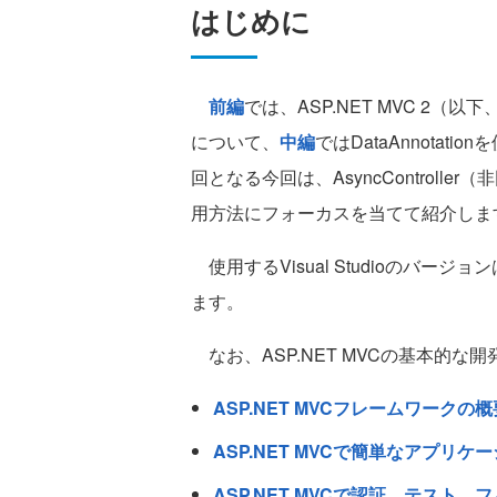
はじめに
前編
では、ASP.NET MVC 2（
について、
中編
ではDataAnnota
回となる今回は、AsyncControlle
用方法にフォーカスを当てて紹介しま
使用するVisual Studioのバージ
ます。
なお、ASP.NET MVCの基本的
ASP.NET MVCフレームワークの
ASP.NET MVCで簡単なアプリ
ASP.NET MVCで認証、テスト