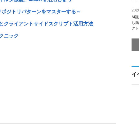
2026
 ～リポジトリパターンをマスターする～
AI
ち筋
ィ対策とクライアントサイドスクリプト活用方法
クト
テクニック
イ