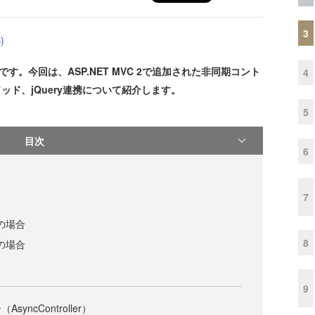
3
)
載です。今回は、ASP.NET MVC 2で追加された非同期コント
4
ッド、jQuery連携について紹介します。
5
目次
6
7
08の場合
8
10の場合
9
yncController）