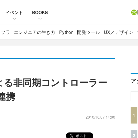
イベント
BOOKS
ンフラ
エンジニアの生き方
Python
開発ツール
UX／デザイン
 2による非同期コントローラー
ア
e連携
1
2010/10/07 14:00
2
ポスト