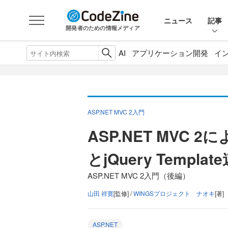
ニュース
記事
開発者のための情報メディア
AI
アプリケーション開発
イ
ASP.NET MVC 2入門
ASP.NET MVC
とjQuery Templat
ASP.NET MVC 2入門（後編）
山田 祥寛
[監修] /
WINGSプロジェクト ナオキ
[著]
ASP.NET