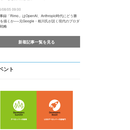
/08/05 09:00
議事録「Rimo」はOpenAI、Anthropic時代にどう勝
を描くか──元Google・相川氏が説く現代のプロダ
戦略
新着記事一覧を見る
ベント