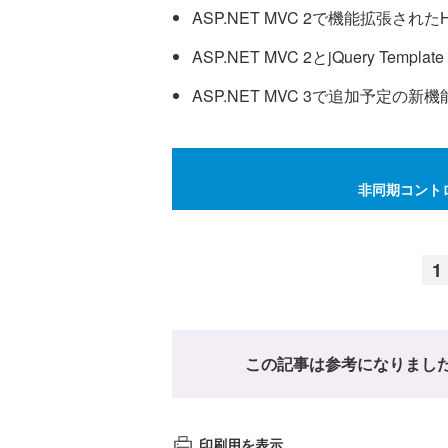
ASP.NET MVC 2で機能拡張され
ASP.NET MVC 2とjQuery Template
ASP.NET MVC 3で追加予定の新
非同期コントロー
1
この記事は参考になりまし
印刷用を表示