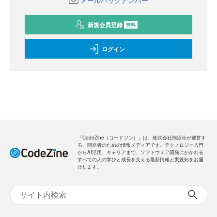
メールバックナンバー
新規会員登録
無料
ログイン
「CodeZine（コードジン）」は、株式会社翔泳社が運営す
る、開発者のための情報メディアです。テクノロジー入門
からAI活用、キャリアまで、ソフトウェア開発にかかわる
すべての人の学びと成長を支える最新情報と実践知をお届
けします。