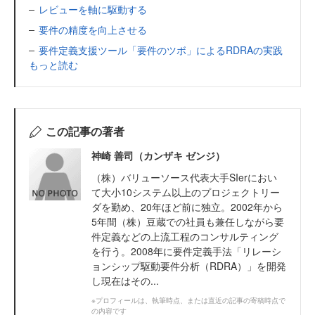
レビューを軸に駆動する
要件の精度を向上させる
要件定義支援ツール「要件のツボ」によるRDRAの実践
もっと読む
この記事の著者
神崎 善司（カンザキ ゼンジ）
（株）バリューソース代表大手SIerにおい
て大小10システム以上のプロジェクトリー
ダを勤め、20年ほど前に独立。2002年から
5年間（株）豆蔵での社員も兼任しながら要
件定義などの上流工程のコンサルティング
を行う。2008年に要件定義手法「リレーシ
ョンシップ駆動要件分析（RDRA）」を開発
し現在はその...
※プロフィールは、執筆時点、または直近の記事の寄稿時点で
の内容です