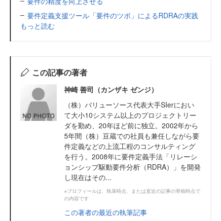
要件の精度を向上させる
要件定義支援ツール「要件のツボ」によるRDRAの実践
もっと読む
この記事の著者
神崎 善司（カンザキ ゼンジ）
（株）バリューソース代表大手SIerにおい
て大小10システム以上のプロジェクトリー
ダを勤め、20年ほど前に独立。2002年から
5年間（株）豆蔵での社員も兼任しながら要
件定義などの上流工程のコンサルティング
を行う。2008年に要件定義手法「リレーシ
ョンシップ駆動要件分析（RDRA）」を開発
し現在はその...
※プロフィールは、執筆時点、または直近の記事の寄稿時点で
の内容です
この著者の最近の執筆記事