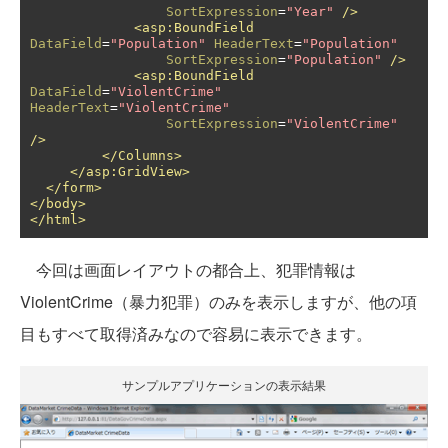
SortExpression
=
"Year"
/>
<asp:BoundField
DataField
=
"Population"
HeaderText
=
"Population"
SortExpression
=
"Population"
/>
<asp:BoundField
DataField
=
"ViolentCrime"
HeaderText
=
"ViolentCrime"
SortExpression
=
"ViolentCrime"
/>
</Columns>
</asp:GridView>
</form>
</body>
</html>
今回は画面レイアウトの都合上、犯罪情報は
ViolentCrime（暴力犯罪）のみを表示しますが、他の項
目もすべて取得済みなので容易に表示できます。
サンプルアプリケーションの表示結果