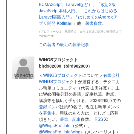
ECMAScript、Laravelなど）
」「
改訂3版
JavaScript本格入門
」「
これからはじめる
Laravel実践入門
」「
はじめてのAndroidア
プリ開発 Kotlin編
」他、
著書多数
。
※プロフィールは、執筆時点、または直近の記事の寄稿時点で
の内容です
この著者の最近の執筆記事
WINGSプロジェクト
bird982000（bird982000）
＜
WINGSプロジェクト
について＞
有限会社
WINGSプロジェクト
が運営する、テクニカ
ル執筆コミュニティ（代表 山田祥寛）。主
にWeb開発分野の書籍／記事執筆、翻訳、
講演等を幅広く手がける。 2026年時点での
登録メンバ
は約50名で、現在も執筆メンバ
を
募集中
。興味のある方は、どしどし応募
頂きたい。
著書
、
記事
多数。
RSS
X:
@WingsPro_info
（公式）、
@WingsPro_info/wings
（メンバーリスト）