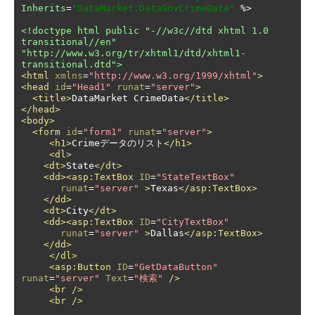
Inherits
=
"DataMarket.DataGovCrimeData"
 %>

<!doctype html public "-//w3c//dtd xhtml 1.0 
transitional//en" 
"http://www.w3.org/tr/xhtml1/dtd/xhtml1-
transitional.dtd">
<html
xmlns
=
"http://www.w3.org/1999/xhtml"
>
<head
id
=
"Head1"
runat
=
"server"
>
<title>
DataMarket CrimeData
</title>
</head>
<body>
<form
id
=
"form1"
runat
=
"server"
>
<h1>
Crimeデータのリスト
</h1>
<dl>
<dt>
State
</dt>
<dd><asp:TextBox
ID
=
"StateTextBox"
runat
=
"server"
>
Texas
</asp:TextBox>
</dd>
<dt>
City
</dt>
<dd><asp:TextBox
ID
=
"CityTextBox"
runat
=
"server"
>
Dallas
</asp:TextBox>
</dd>
</dl>
<asp:Button
ID
=
"GetDataButton"
runat
=
"server"
Text
=
"検索"
/>
<br
/>
<br
/>