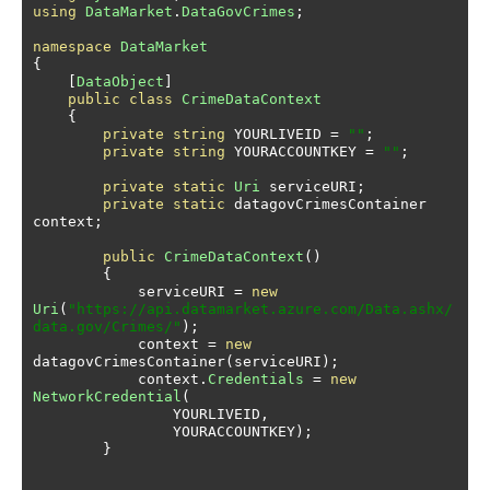
using
DataMarket
.
DataGovCrimes
;
namespace
DataMarket
{
[
DataObject
]
public
class
CrimeDataContext
{
private
string
 YOURLIVEID 
=
""
;
private
string
 YOURACCOUNTKEY 
=
""
;
private
static
Uri
 serviceURI
;
private
static
 datagovCrimesContainer 
context
;
public
CrimeDataContext
()
{
            serviceURI 
=
new
Uri
(
"https://api.datamarket.azure.com/Data.ashx/
data.gov/Crimes/"
);
            context 
=
new
datagovCrimesContainer
(
serviceURI
);
            context
.
Credentials
=
new
NetworkCredential
(
                YOURLIVEID
,
                YOURACCOUNTKEY
);
}