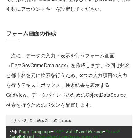
引数にアカウントキーを設定してください。
フォーム画面の作成
次に、データの入力・表示を行うフォーム画面
（DataGovCrimeData.aspx）を作成します。今回は州名
と都市名を元に検索を行うため、2つの入力項目の入力
を行うテキストボックス、検索結果を表示する
GridView、データバインドのためのObjectDataSource、
検索を行うためのボタンを配置します。
［リスト2］DataGovCrimeData.aspx
<%@
Page
Language
=
"C#"
AutoEventWireup
=
"true"
CodeBehind
=
"DataGovCrimeData.aspx.cs"