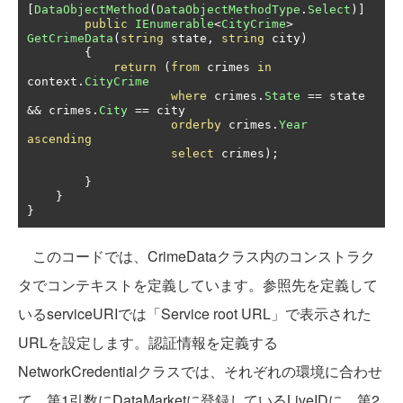
[
DataObjectMethod
(
DataObjectMethodType
.
Select
)]
public
IEnumerable
<
CityCrime
>
GetCrimeData
(
string
 state
,
string
 city
)
{
return
(
from
 crimes 
in
context
.
CityCrime
where
 crimes
.
State
==
 state 
&&
 crimes
.
City
==
 city

orderby
 crimes
.
Year
ascending
select
 crimes
);
}
}
}
このコードでは、CrimeDataクラス内のコンストラク
タでコンテキストを定義しています。参照先を定義して
いるserviceURIでは「Service root URL」で表示された
URLを設定します。認証情報を定義する
NetworkCredentialクラスでは、それぞれの環境に合わせ
て、第1引数にDataMarketに登録しているLiveIDに、第2