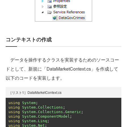
コンテキストの作成
データを操作するクラスを実装するためのソースコー
ドとして、新規に「DataMarketContext.cs」を作成して
以下のコードを実装します。
［リスト1］DataMarketContext.cs
using
System
;
using
System
.
Collections
;
using
System
.
Collections
.
Generic
;
using
System
.
ComponentModel
;
using
System
.
Linq
;
using
System
.
Net
;