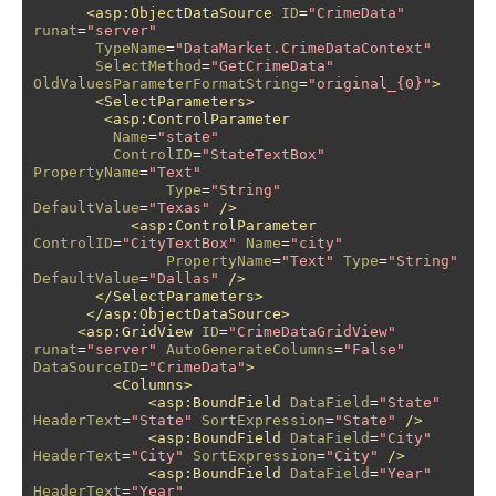
<asp:ObjectDataSource
ID
=
"CrimeData"
runat
=
"server"
TypeName
=
"DataMarket.CrimeDataContext"
SelectMethod
=
"GetCrimeData"
OldValuesParameterFormatString
=
"original_{0}"
>
<SelectParameters>
<asp:ControlParameter
Name
=
"state"
ControlID
=
"StateTextBox"
PropertyName
=
"Text"
Type
=
"String"
DefaultValue
=
"Texas"
/>
<asp:ControlParameter
ControlID
=
"CityTextBox"
Name
=
"city"
PropertyName
=
"Text"
Type
=
"String"
DefaultValue
=
"Dallas"
/>
</SelectParameters>
</asp:ObjectDataSource>
<asp:GridView
ID
=
"CrimeDataGridView"
runat
=
"server"
AutoGenerateColumns
=
"False"
DataSourceID
=
"CrimeData"
>
<Columns>
<asp:BoundField
DataField
=
"State"
HeaderText
=
"State"
SortExpression
=
"State"
/>
<asp:BoundField
DataField
=
"City"
HeaderText
=
"City"
SortExpression
=
"City"
/>
<asp:BoundField
DataField
=
"Year"
HeaderText
=
"Year"