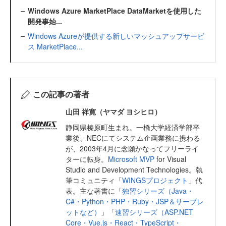
Windows Azure MarketPlace DataMarketを使用した
開発事始...
Windows Azureが提供する新しいマッシュアップサービ
ス MarketPlace...
この記事の著者
山田 祥寛（ヤマダ ヨシヒロ）
静岡県榛原町生まれ。一橋大学経済学部卒
業後、NECにてシステム企画業務に携わる
が、2003年4月に念願かなってフリーライ
ターに転身。
Microsoft MVP
for Visual
Studio and Development Technologies。執
筆コミュニティ「
WINGSプロジェクト
」代
表。主な著書に「
独習シリーズ（Java・
C#・Python・PHP・Ruby・JSP＆サーブレ
ットなど）
」「
速習シリーズ（ASP.NET
Core・Vue.js・React・TypeScript・