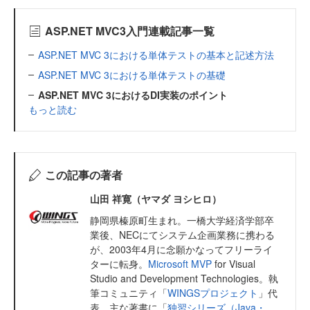
ASP.NET MVC3入門連載記事一覧
ASP.NET MVC 3における単体テストの基本と記述方法
ASP.NET MVC 3における単体テストの基礎
ASP.NET MVC 3におけるDI実装のポイント
もっと読む
この記事の著者
山田 祥寛（ヤマダ ヨシヒロ）
静岡県榛原町生まれ。一橋大学経済学部卒
業後、NECにてシステム企画業務に携わる
が、2003年4月に念願かなってフリーライ
ターに転身。
Microsoft MVP
for Visual
Studio and Development Technologies。執
筆コミュニティ「
WINGSプロジェクト
」代
表。主な著書に「
独習シリーズ（Java・