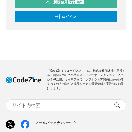
新規会員登録
無料
ログイン
「CodeZine（コードジン）」は、株式会社翔泳社が運営す
る、開発者のための情報メディアです。テクノロジー入門
からAI活用、キャリアまで、ソフトウェア開発にかかわる
すべての人の学びと成長を支える最新情報と実践知をお届
けします。
メールバックナンバー