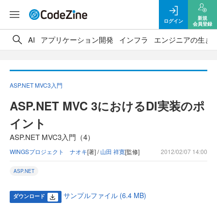
新規
ログイン
会員登録
AI
アプリケーション開発
インフラ
エンジニアの生き
ASP.NET MVC3入門
ASP.NET MVC 3におけるDI実装のポ
イント
ASP.NET MVC3入門（4）
WINGSプロジェクト ナオキ
[著] /
山田 祥寛
[監修]
2012/02/07 14:00
ASP.NET
サンプルファイル (6.4 MB)
ダウンロード