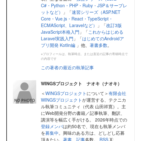
C#・Python・PHP・Ruby・JSP＆サーブレ
ットなど）
」「
速習シリーズ（ASP.NET
Core・Vue.js・React・TypeScript・
ECMAScript、Laravelなど）
」「
改訂3版
JavaScript本格入門
」「
これからはじめる
Laravel実践入門
」「
はじめてのAndroidア
プリ開発 Kotlin編
」他、
著書多数
。
※プロフィールは、執筆時点、または直近の記事の寄稿時点で
の内容です
この著者の最近の執筆記事
WINGSプロジェクト ナオキ（ナオキ）
＜
WINGSプロジェクト
について＞
有限会社
WINGSプロジェクト
が運営する、テクニカ
ル執筆コミュニティ（代表 山田祥寛）。主
にWeb開発分野の書籍／記事執筆、翻訳、
講演等を幅広く手がける。 2026年時点での
登録メンバ
は約50名で、現在も執筆メンバ
を
募集中
。興味のある方は、どしどし応募
頂きたい。
著書
、
記事
多数。
RSS
X: