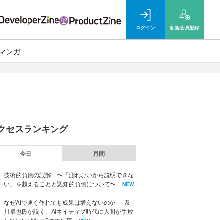
ログイン
新規
会員登録
マンガ
クセスランキング
今日
月間
技術的負債の誤解 〜「測れないから説明できな
い」を越えることと認知的負債について〜
NEW
なぜAIで速く作れても成果は増えないのか──及
川卓也氏が説く、AIネイティブ時代に人間が手放
してはいけない2つの仕事