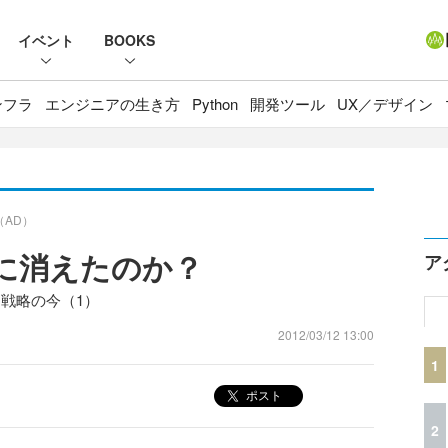
イベント
BOOKS
ンフラ
エンジニアの生き方
Python
開発ツール
UX／デザイン
（AD）
こに消えたのか？
ア
ス戦略の今（1）
2012/03/12 13:00
1
ポスト
2