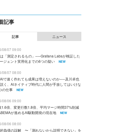
着記事
記事
ニュース
/08/07 09:00
は「測定されるもの」──Grafana Labsが検証した
エージェント実用化までの6つの疑い
NEW
/08/07 08:00
AIで速く作れても成果は増えないのか──及川卓也
説く、AIネイティブ時代に人間が手放してはいけな
つの仕事
NEW
/08/06 09:00
数1.6倍、変更行数1.8倍、平均マージ時間37%削減
ABEMAが進めるAI駆動開発の現在地
NEW
/08/06 08:00
的負債の誤解 〜「測れないから説明できない」を