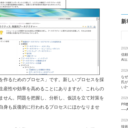
新
2026
信頼
AI
2026
なぜ
を作るためのプロセス」です。新しいプロセスを採
氏が
い2
生産性や効率を高めることにありますが、これらの
ません。問題を把握し、分析し、仮説を立て対策を
2026
PR
自身も反復的に行われるプロセスにほかなりませ
──
2026
技術