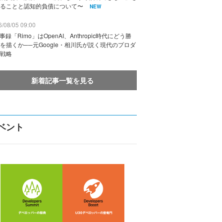
ることと認知的負債について〜
NEW
/08/05 09:00
議事録「Rimo」はOpenAI、Anthropic時代にどう勝
を描くか──元Google・相川氏が説く現代のプロダ
戦略
新着記事一覧を見る
ベント