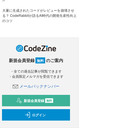
大量に生成されたコードがレビューを崩壊させ
る？ CodeRabbitが語るAI時代の開発生産性向上
のコツ
新規会員登録
のご案内
無料
・全ての過去記事が閲覧できます
・会員限定メルマガを受信できます
メールバックナンバー
新規会員登録
無料
ログイン