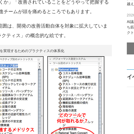
くか」「改善されていることをどうやって把握する
越え
進チームが頭を痛めるところでもあります。
2026
AI
範囲は、開発の改善活動自体を対象に拡大していま
ち筋
クト
ラクティス」の概念的な絵です。
ルを実現するためのプラクティスの体系化
イ