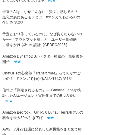
NEW
最近のAIは、なぜこんなに「賢く」感じるの？
進化の裏にあるモノとは #マンガでわかるAIの
仕組み 第2話
予定どおり作っているのに、なぜ良くならないの
か──「アウトプット脳」と「ユーザー価値脳」
に橋をかける3つの設計【CEDEC2026】
Amazon DynamoDBがベクター検索の一般提供を
開始
NEW
ChatGPTの心臓部『Transformer』って何がすご
いの？ #マンガでわかるAIの仕組み 第1話
信頼は「測定されるもの」──Grafana Labsが検
証したAIエージェント実用化までの6つの疑い
NEW
Amazon Bedrock、GPT-5.6 LunaとTerraモデルの
料金を最大80％引き下げ
NEW
AWS、7月27日週に発表した新機能をまとめて紹
介