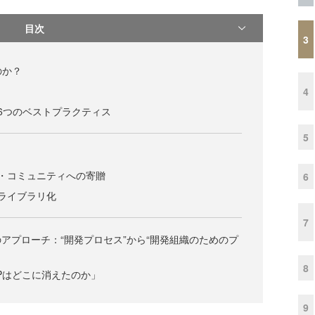
目次
3
のか？
4
6つのベストプラクティス
5
・コミュニティへの寄贈
6
ライブラリ化
7
アプローチ：“開発プロセス”から“開発組織のためのプ
8
Pはどこに消えたのか」
9