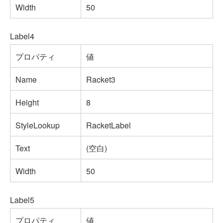
Width
50
Label4
プロパティ
値
Name
Racket3
Height
8
StyleLookup
RacketLabel
Text
(空白)
Width
50
Label5
プロパティ
値