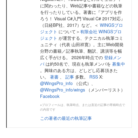
に関わったり、Web記事や書籍などの執筆
を行ったりしている。著書に『アプリを作
ろう！ Visual C#入門 Visual C# 2017対応』
（日経BP社、2017）など。＜
WINGSプロ
ジェクト
について＞
有限会社 WINGSプロ
ジェクト
が運営する、テクニカル執筆コミ
ュニティ（代表 山田祥寛）。主にWeb開発
分野の書籍／記事執筆、翻訳、講演等を幅
広く手がける。 2026年時点での
登録メン
バ
は約50名で、現在も執筆メンバを
募集中
。興味のある方は、どしどし応募頂きた
い。
著書
、
記事
多数。
RSS
X:
@WingsPro_info
（公式）、
@WingsPro_info/wings
（メンバーリスト）
Facebook
※プロフィールは、執筆時点、または直近の記事の寄稿時点で
の内容です
この著者の最近の執筆記事