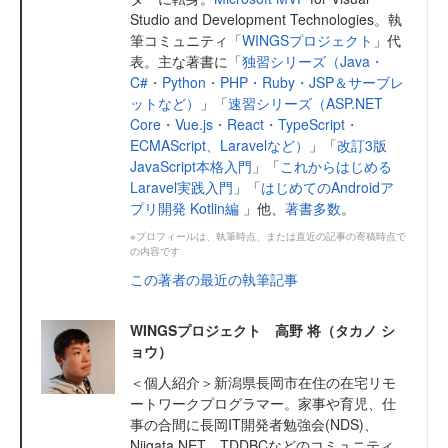
Studio and Development Technologies。執
筆コミュニティ「
WINGSプロジェクト
」代
表。主な著書に「
独習シリーズ（Java・
C#・Python・PHP・Ruby・JSP＆サーブレ
ットなど）
」「
速習シリーズ（ASP.NET
Core・Vue.js・React・TypeScript・
ECMAScript、Laravelなど）
」「
改訂3版
JavaScript本格入門
」「
これからはじめる
Laravel実践入門
」「
はじめてのAndroidア
プリ開発 Kotlin編
」他、
著書多数
。
※プロフィールは、執筆時点、または直近の記事の寄稿時点で
の内容です
この著者の最近の執筆記事
WINGSプロジェクト 高野 将（タカノ シ
ョウ）
＜個人紹介＞新潟県長岡市在住の在宅リモ
ートワークプログラマー。家事や育児、仕
事の合間に長岡IT開発者勉強会(NDS)、
Niigata.NET、TDDBCなどのコミュニティ