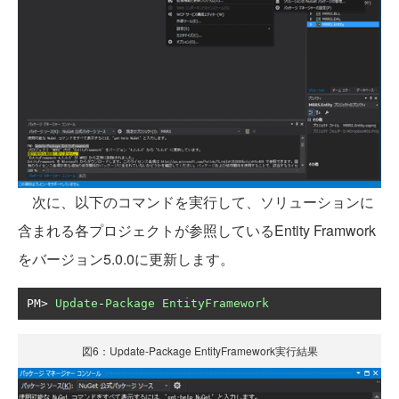
次に、以下のコマンドを実行して、ソリューションに
含まれる各プロジェクトが参照しているEntity Framwork
をバージョン5.0.0に更新します。
PM
>
Update
-
Package
EntityFramework
図6：Update-Package EntityFramework実行結果