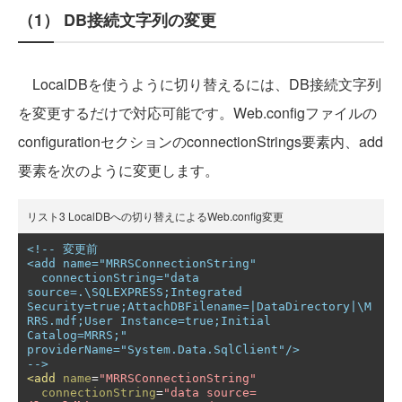
（1） DB接続文字列の変更
LocalDBを使うように切り替えるには、DB接続文字列
を変更するだけで対応可能です。Web.configファイルの
configurationセクションのconnectionStrings要素内、add
要素を次のように変更します。
リスト3 LocalDBへの切り替えによるWeb.config変更
<!-- 変更前

<add name="MRRSConnectionString"

  connectionString="data 
source=.\SQLEXPRESS;Integrated 
Security=true;AttachDBFilename=|DataDirectory|\M
RRS.mdf;User Instance=true;Initial 
Catalog=MRRS;" 
providerName="System.Data.SqlClient"/>

-->
<add
name
=
"MRRSConnectionString"
connectionString
=
"data source=