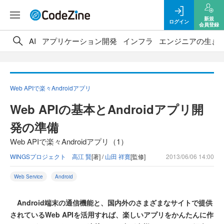
新規
ログイン
会員登録
AI
アプリケーション開発
インフラ
エンジニアの生き
Web APIで楽々Androidアプリ
Web APIの基本とAndroidアプリ開
発の準備
Web APIで楽々Androidアプリ（1）
WINGSプロジェクト 高江 賢
[著] /
山田 祥寛
[監修]
2013/06/06 14:00
Web Service
Android
Android端末の通信機能と、国内外のさまざまなサイトで提供
されているWeb APIを活用すれば、楽しいアプリをかんたんに作