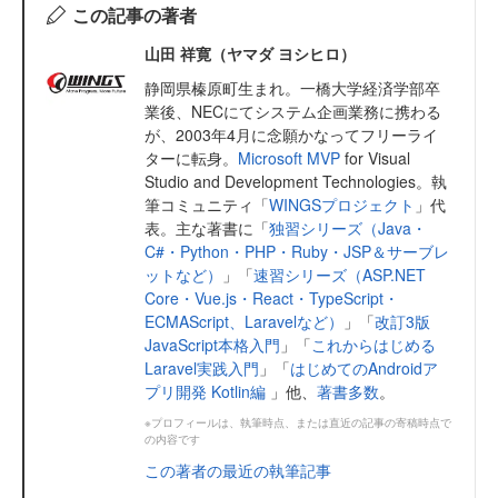
この記事の著者
山田 祥寛（ヤマダ ヨシヒロ）
静岡県榛原町生まれ。一橋大学経済学部卒
業後、NECにてシステム企画業務に携わる
が、2003年4月に念願かなってフリーライ
ターに転身。
Microsoft MVP
for Visual
Studio and Development Technologies。執
筆コミュニティ「
WINGSプロジェクト
」代
表。主な著書に「
独習シリーズ（Java・
C#・Python・PHP・Ruby・JSP＆サーブレ
ットなど）
」「
速習シリーズ（ASP.NET
Core・Vue.js・React・TypeScript・
ECMAScript、Laravelなど）
」「
改訂3版
JavaScript本格入門
」「
これからはじめる
Laravel実践入門
」「
はじめてのAndroidア
プリ開発 Kotlin編
」他、
著書多数
。
※プロフィールは、執筆時点、または直近の記事の寄稿時点で
の内容です
この著者の最近の執筆記事