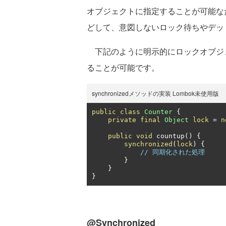
オブジェクトに指定することが可能な
どして、意図しないロック待ちやデッ
下記のように明示的にロックオブジ
ることが可能です。
synchronizedメソッドの実装 Lombok未使用版
public
class
Counter
{
private
final
Object
lock
=
n
public
void
 countup
()
{
synchronized
(
lock
)
{
// 同期化された処理
}
}
}
@Synchronized