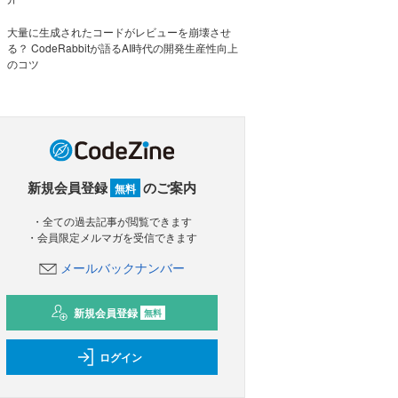
大量に生成されたコードがレビューを崩壊させ
る？ CodeRabbitが語るAI時代の開発生産性向上
のコツ
新規会員登録
のご案内
無料
・全ての過去記事が閲覧できます
・会員限定メルマガを受信できます
メールバックナンバー
新規会員登録
無料
ログイン