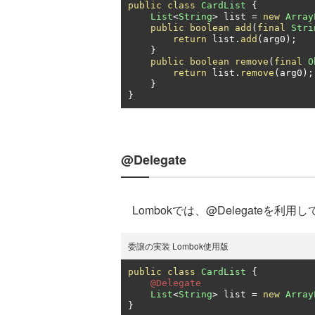
public
class
CardList
{
List
<
String
>
 list 
=
new
Array
public
boolean
add
(
final
Stri
return
 list
.
add
(
arg0
);
}
public
boolean
remove
(
final
O
return
 list
.
remove
(
arg0
);
}
}
@Delegate
Lombokでは、@Delegateを利
委譲の実装 Lombok使用版
public
class
CardList
{
@Delegate
List
<
String
>
 list 
=
new
Array
}