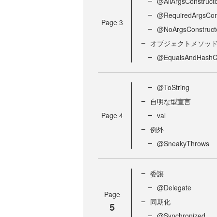
@AllArgsConstruct
@RequiredArgsCons
Page
3
@NoArgsConstruct
オブジェクトメソッ
@EqualsAndHash
@ToString
自明な型宣言
Page
4
val
例外
@SneakyThrows
委譲
@Delegate
Page
同期化
5
@Synchronized