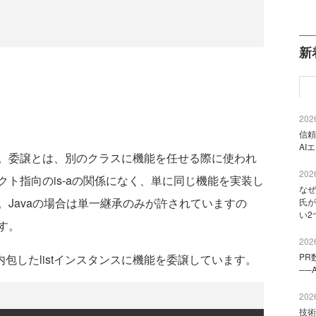
新
2026
信頼
AI
。委譲とは、別のクラスに機能を任せる際に使われ
2026
ト指向のis-aの関係になく、単に同じ機能を実装し
なぜ
Javaの場合は単一継承のみが許されていますの
氏が
い2
す。
2026
PR
が内包したlistインスタンスに機能を委譲しています。
──
2026
技術