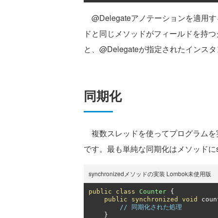
@Delegateアノテーションを適
ドと同じメソッドがフィールドを持つ
と、@Delegateが指定されたイン
同期化
複数スレッドを使ってプログラムを
です。最も単純な同期化はメソッドにsyn
synchronizedメソッドの実装 Lombok未使用版
public
class
Counter
{
public
synchronized
void
 coun
// 同期化された処理
}