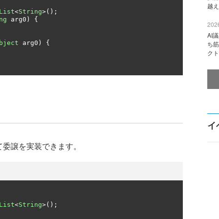
越え
List
<
String
>();
ng
 arg0
)
{
2026
AI
bject
 arg0
)
{
ち筋
クト
イ
用して委譲を実装できます。
List
<
String
>();