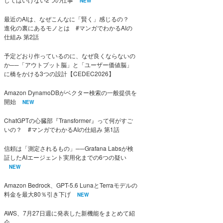
NEW
最近のAIは、なぜこんなに「賢く」感じるの？
進化の裏にあるモノとは #マンガでわかるAIの
仕組み 第2話
予定どおり作っているのに、なぜ良くならないの
か──「アウトプット脳」と「ユーザー価値脳」
に橋をかける3つの設計【CEDEC2026】
Amazon DynamoDBがベクター検索の一般提供を
開始
NEW
ChatGPTの心臓部『Transformer』って何がすご
いの？ #マンガでわかるAIの仕組み 第1話
信頼は「測定されるもの」──Grafana Labsが検
証したAIエージェント実用化までの6つの疑い
NEW
Amazon Bedrock、GPT-5.6 LunaとTerraモデルの
料金を最大80％引き下げ
NEW
AWS、7月27日週に発表した新機能をまとめて紹
介