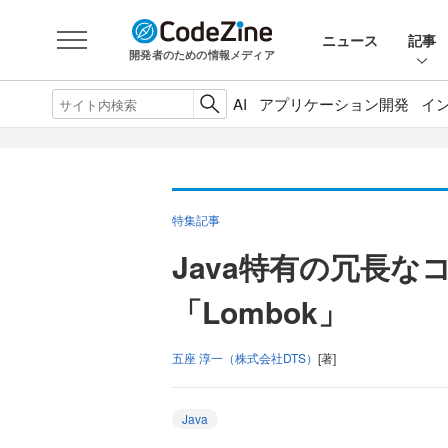
ニュース
記事
開発者のための情報メディア
AI
アプリケーション開発
イ
特集記事
Java特有の冗長
「Lombok」
五座 淳一（株式会社DTS）
[著]
Java