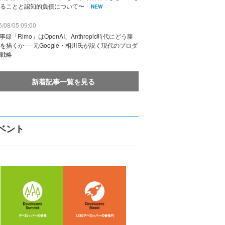
ることと認知的負債について〜
NEW
/08/05 09:00
議事録「Rimo」はOpenAI、Anthropic時代にどう勝
を描くか──元Google・相川氏が説く現代のプロダ
戦略
新着記事一覧を見る
ベント