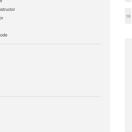
or
tructor
10
or
ド
Code