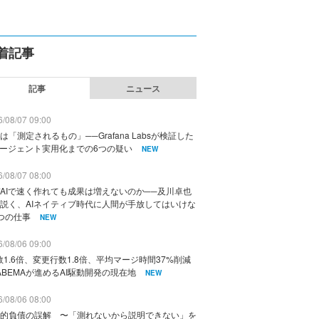
着記事
記事
ニュース
/08/07 09:00
は「測定されるもの」──Grafana Labsが検証した
エージェント実用化までの6つの疑い
NEW
/08/07 08:00
AIで速く作れても成果は増えないのか──及川卓也
説く、AIネイティブ時代に人間が手放してはいけな
つの仕事
NEW
/08/06 09:00
数1.6倍、変更行数1.8倍、平均マージ時間37%削減
ABEMAが進めるAI駆動開発の現在地
NEW
/08/06 08:00
的負債の誤解 〜「測れないから説明できない」を