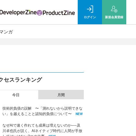
ログイン
新規
会員登録
マンガ
クセスランキング
今日
月間
技術的負債の誤解 〜「測れないから説明できな
い」を越えることと認知的負債について〜
NEW
なぜAIで速く作れても成果は増えないのか──及
川卓也氏が説く、AIネイティブ時代に人間が手放
してはいけない2つの仕事