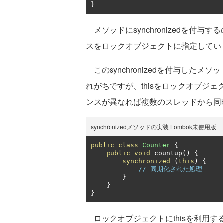
}
メソッドにsynchronizedを付
スをロックオブジェクトに指定してい
このsynchronizedを付与した
れがちですが、thisをロックオブジェク
ンスが異なれば複数のスレッドから同
synchronizedメソッドの実装 Lombok未使用版
public
class
Counter
{
public
void
 countup
()
{
synchronized
(
this
)
{
// 同期化された処理
}
}
}
ロックオブジェクトにthisを利用