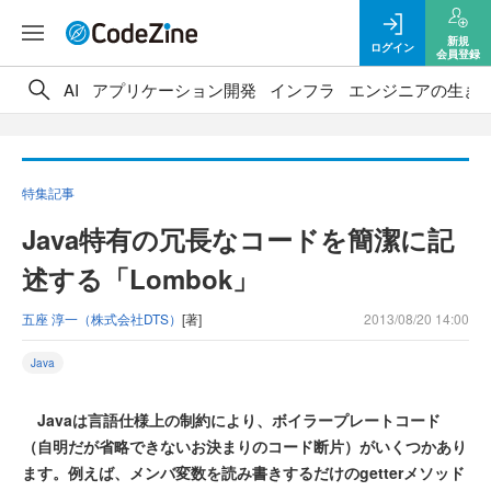
新規
ログイン
会員登録
AI
アプリケーション開発
インフラ
エンジニアの生き
特集記事
Java特有の冗長なコードを簡潔に記
述する「Lombok」
五座 淳一（株式会社DTS）
[著]
2013/08/20 14:00
Java
Javaは言語仕様上の制約により、ボイラープレートコード
（自明だが省略できないお決まりのコード断片）がいくつかあり
ます。例えば、メンバ変数を読み書きするだけのgetterメソッド