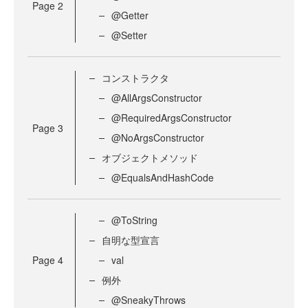
Page
2
@Getter
@Setter
コンストラクタ
@AllArgsConstructor
@RequiredArgsConstructor
Page
3
@NoArgsConstructor
オブジェクトメソッド
@EqualsAndHashCode
@ToString
自明な型宣言
Page
4
val
例外
@SneakyThrows