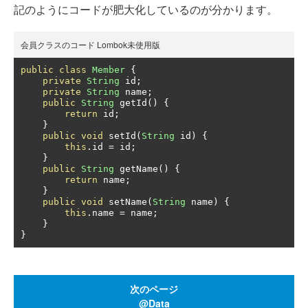
記のようにコードが肥大化しているのが分かります。
会員クラスのコード Lombok未使用版
public
class
Member
{
private
String
 id
;
private
String
 name
;
public
String
 getId
()
{
return
 id
;
}
public
void
 setId
(
String
 id
)
{
this
.
id 
=
 id
;
}
public
String
 getName
()
{
return
 name
;
}
public
void
 setName
(
String
 name
)
{
this
.
name 
=
 name
;
}
}
次のページ
@Data