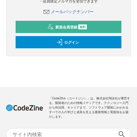
・会員限定メルマガを受信できます
メールバックナンバー
新規会員登録
無料
ログイン
「CodeZine（コードジン）」は、株式会社翔泳社が運営す
る、開発者のための情報メディアです。テクノロジー入門
からAI活用、キャリアまで、ソフトウェア開発にかかわる
すべての人の学びと成長を支える最新情報と実践知をお届
けします。