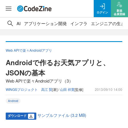
新規
ログイン
会員登録
AI
アプリケーション開発
インフラ
エンジニアの生き
Web APIで楽々Androidアプリ
Androidで作るお天気アプリと、
JSONの基本
Web APIで楽々Androidアプリ（3）
WINGSプロジェクト 高江 賢
[著] /
山田 祥寛
[監修]
2013/09/10 14:00
Android
サンプルファイル (3.2 MB)
ダウンロード