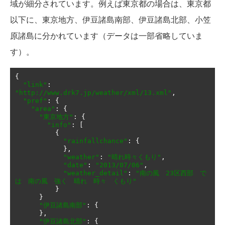
域が細分されています。例えば東京都の場合は、東京都
以下に、東京地方、伊豆諸島南部、伊豆諸島北部、小笠
原諸島に分かれています（データは一部省略していま
す）。
{
"link"
:
"http://www.drk7.jp/weather/xml/13.xml"
,
"pref"
:
{
"area"
:
{
"東京地方"
:
{
"info"
:
[
{
"rainfallchance"
:
{
},
"weather"
:
"晴れ時々くもり"
,
"date"
:
"2013/07/06"
,
"weather_detail"
:
"南の風　23区西部　で
は　南の風　強く　晴れ　時々　くもり"
}
}
"伊豆諸島南部"
:
{
},
"伊豆諸島北部"
:
{