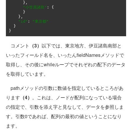
},
"小笠原諸島"
:
{
}
},
"id"
:
"東京都"
}
}
コメント
（3）
以下では、東京地方、伊豆諸島南部と
いったフィールド名を、いったんfieldNamesメソッドで
取得し、その後にwhileループでそれぞれの配下のデータ
を取得しています。
pathメソッドの引数に数値を指定しているところがあ
ります
（4）
。これは、ノードが配列になっている場合
の指定で、引数を添え字と見なして、データを参照しま
す。引数0であれば、配列の最初の値ということになり
ます。