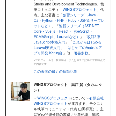
Studio and Development Technologies。執
筆コミュニティ「
WINGSプロジェクト
」代
表。主な著書に「
独習シリーズ（Java・
C#・Python・PHP・Ruby・JSP＆サーブレ
ットなど）
」「
速習シリーズ（ASP.NET
Core・Vue.js・React・TypeScript・
ECMAScript、Laravelなど）
」「
改訂3版
JavaScript本格入門
」「
これからはじめる
Laravel実践入門
」「
はじめてのAndroidア
プリ開発 Kotlin編
」他、
著書多数
。
※プロフィールは、執筆時点、または直近の記事の寄稿時点で
の内容です
この著者の最近の執筆記事
WINGSプロジェクト 高江 賢（タカエ ケ
ン）
＜
WINGSプロジェクト
について＞
有限会社
WINGSプロジェクト
が運営する、テクニカ
ル執筆コミュニティ（代表 山田祥寛）。主
にWeb開発分野の書籍／記事執筆、翻訳、