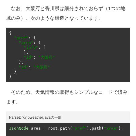
なお、大阪府と香川県は細分されておらず（1つの地
域のみ）、次のような構造となっています。
{
"pref"
:
{
"area"
:
{
"info"
:
[
],
"id"
:
"大阪府"
},
"id"
:
"大阪府"
}
}
そのため、天気情報の取得もシンプルなコードで済み
ます。
ParseDrk7jpweather.javaの一部
JsonNode
 area 
=
 root
.
path
(
"pref"
).
path
(
"area"
);