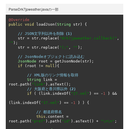
ParseDrk7jpweather.javaの一部
@Override
public
void
 loadJson
(
String
 str
)
{
// JSON文字列以外を削除
（1）
    str 
=
 str
.
replace
(
"drk7jpweather.callback("
,
""
);
    str 
=
 str
.
replace
(
");"
,
""
);
// JsonNodeオブジェクトに読み込む
JsonNode
 root 
=
 getJsonNode
(
str
);
if
(
root 
!=
null
){
// XML版のリンク情報を取得
String
 link 
=
root
.
path
(
"link"
).
asText
();
// 大阪府と香川県以外
（2）
if
(
(
link
.
indexOf
(
"27.xml"
)
==
-
1
)
&&
(
link
.
indexOf
(
"37.xml"
)
==
-
1
)
)
{
// 都道府県名
this
.
content 
=
root
.
path
(
"pref"
).
path
(
"id"
).
asText
()
+
"\n\n"
;