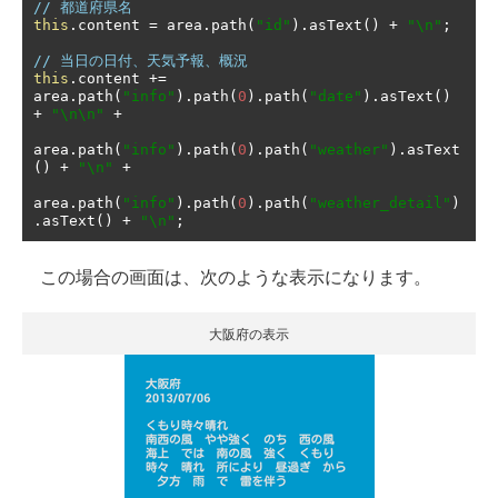
// 都道府県名
this
.
content 
=
 area
.
path
(
"id"
).
asText
()
+
"\n"
;
// 当日の日付、天気予報、概況
this
.
content 
+=
area
.
path
(
"info"
).
path
(
0
).
path
(
"date"
).
asText
()
+
"\n\n"
+
area
.
path
(
"info"
).
path
(
0
).
path
(
"weather"
).
asText
()
+
"\n"
+
area
.
path
(
"info"
).
path
(
0
).
path
(
"weather_detail"
)
.
asText
()
+
"\n"
;
この場合の画面は、次のような表示になります。
大阪府の表示