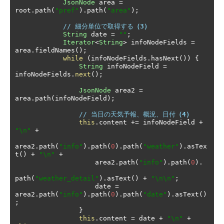
JsonNode
 area 
=
root
.
path
(
"pref"
).
path
(
"area"
);
// 細分単位で取得する
（3）
String
 date 
=
""
;
Iterator
<
String
>
 infoNodeFields 
=
area
.
fieldNames
();
while
(
infoNodeFields
.
hasNext
())
{
String
 infoNodeField 
=
infoNodeFields
.
next
();
JsonNode
 area2 
=
area
.
path
(
infoNodeField
);
// 当日の天気予報、概況、日付
（4）
this
.
content 
+=
 infoNodeField 
+
"\n"
+
area2
.
path
(
"info"
).
path
(
0
).
path
(
"weather"
).
asTex
t
()
+
"\n"
+
                    area2
.
path
(
"info"
).
path
(
0
).
path
(
"weather_detail"
).
asText
()
+
"\n\n"
;
                    date 
=
area2
.
path
(
"info"
).
path
(
0
).
path
(
"date"
).
asText
()
;
}
this
.
content 
=
 date 
+
"\n"
+