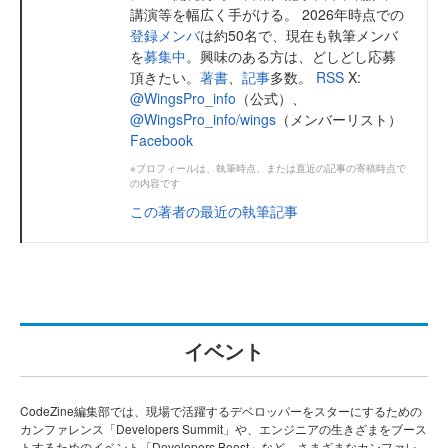
講演等を幅広く手がける。 2026年時点での
登録メンバ
は約50名で、現在も執筆メンバ
を
募集中
。興味のある方は、どしどし応募
頂きたい。
著書
、
記事
多数。
RSS
X:
@WingsPro_info
（公式）、
@WingsPro_info/wings
（メンバーリスト）
Facebook
※プロフィールは、執筆時点、または直近の記事の寄稿時点で
の内容です
この著者の最近の執筆記事
イベント
CodeZine編集部では、現場で活躍するデベロッパーをスターにするための
カンファレンス「Developers Summit」や、エンジニアの生きざまをブース
トするためのイベント「Developers Boost」など、さまざまなカンファレ