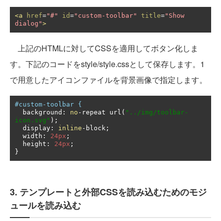
<a
href
=
"#"
id
=
"custom-toolbar"
title
=
"Show 
dialog"
>
上記のHTMLに対してCSSを適用してボタン化しま
す。下記のコードをstyle/style.cssとして保存します。1
で用意したアイコンファイルを背景画像で指定します。
#custom-toolbar {
  background
:
no
-
repeat url
(
"../img/toolbar-
icon.svg"
);
  display
:
inline
-
block
;
  width
:
24px
;
  height
:
24px
;
}
3. テンプレートと外部CSSを読み込むためのモジ
ュールを読み込む