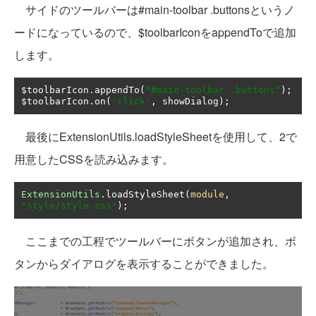
サイドのツールバーは#main-toolbar .buttonsというノ
ードになっているので、$toolbarIconをappendToで追加
します。
$toolbarIcon
.
appendTo
(
"#main-toolbar .buttons"
);
$toolbarIcon
.
on
(
'click'
,
 showDialog
);
最後にExtensionUtils.loadStyleSheetを使用して、2で
用意したCSSを読み込みます。
ExtensionUtils
.
loadStyleSheet
(
module
,
"style/style.css"
);
ここまでの工程でツールバーにボタンが追加され、ボ
タンからダイアログを表示することができました。