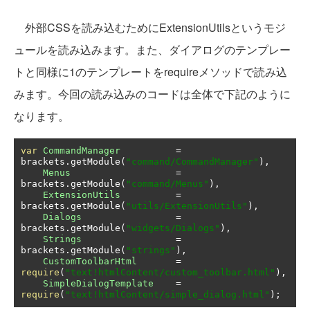
外部CSSを読み込むためにExtensionUtilsというモジ
ュールを読み込みます。また、ダイアログのテンプレー
トと同様に1のテンプレートをrequireメソッドで読み込
みます。今回の読み込みのコードは全体で下記のように
なります。
var
CommandManager
=
brackets
.
getModule
(
"command/CommandManager"
),
Menus
=
brackets
.
getModule
(
"command/Menus"
),
ExtensionUtils
=
brackets
.
getModule
(
"utils/ExtensionUtils"
),
Dialogs
=
brackets
.
getModule
(
"widgets/Dialogs"
),
Strings
=
brackets
.
getModule
(
"strings"
),
CustomToolbarHtml
=
require
(
"text!htmlContent/custom_toolbar.html"
),
SimpleDialogTemplate
=
require
(
"text!htmlContent/simple_dialog.html"
);