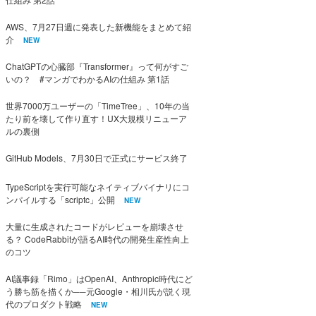
AWS、7月27日週に発表した新機能をまとめて紹
介
NEW
ChatGPTの心臓部『Transformer』って何がすご
いの？ #マンガでわかるAIの仕組み 第1話
世界7000万ユーザーの「TimeTree」、10年の当
たり前を壊して作り直す！UX大規模リニューア
ルの裏側
GitHub Models、7月30日で正式にサービス終了
TypeScriptを実行可能なネイティブバイナリにコ
ンパイルする「scriptc」公開
NEW
大量に生成されたコードがレビューを崩壊させ
る？ CodeRabbitが語るAI時代の開発生産性向上
のコツ
AI議事録「Rimo」はOpenAI、Anthropic時代にど
う勝ち筋を描くか──元Google・相川氏が説く現
代のプロダクト戦略
NEW