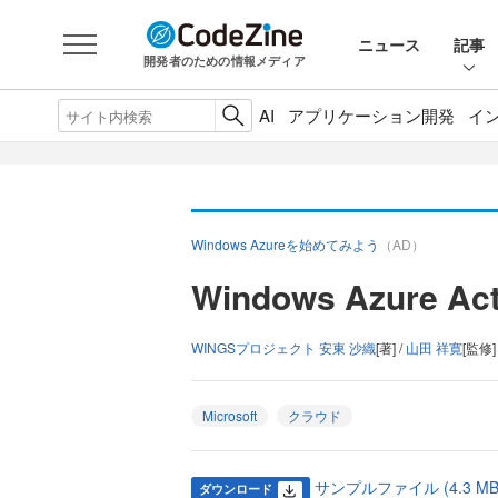
ニュース
記事
開発者のための情報メディア
AI
アプリケーション開発
イ
Windows Azureを始めてみよう
（AD）
Windows Azure A
WINGSプロジェクト 安東 沙織
[著] /
山田 祥寛
[監修]
Microsoft
クラウド
サンプルファイル (4.3 MB
ダウンロード