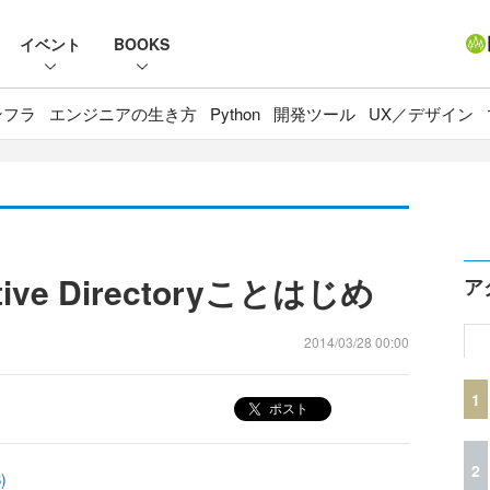
イベント
BOOKS
ンフラ
エンジニアの生き方
Python
開発ツール
UX／デザイン
ctive Directoryことはじめ
ア
2014/03/28 00:00
1
ポスト
2
)