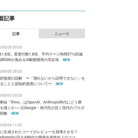
着記事
記事
ニュース
/08/06 09:00
数1.6倍、変更行数1.8倍、平均マージ時間37%削減
ABEMAが進めるAI駆動開発の現在地
NEW
/08/06 08:00
的負債の誤解 〜「測れないから説明できない」を
ることと認知的負債について〜
NEW
/08/05 09:00
議事録「Rimo」はOpenAI、Anthropic時代にどう勝
を描くか──元Google・相川氏が説く現代のプロダ
戦略
NEW
/08/04 11:00
に生成されたコードがレビューを崩壊させる？
deRabbitが語るAI時代の開発生産性向上のコツ