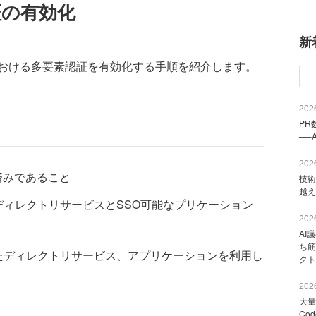
証の有効化
新
おける多要素認証を有効化する手順を紹介します。
2026
PR
──
2026
済みであること
技術
越え
トにて、ディレクトリサービスとSSO可能なプリケーション
2026
AI
ち筋
ディレクトリサービス、アプリケーションを利用し
クト
2026
大量
Co