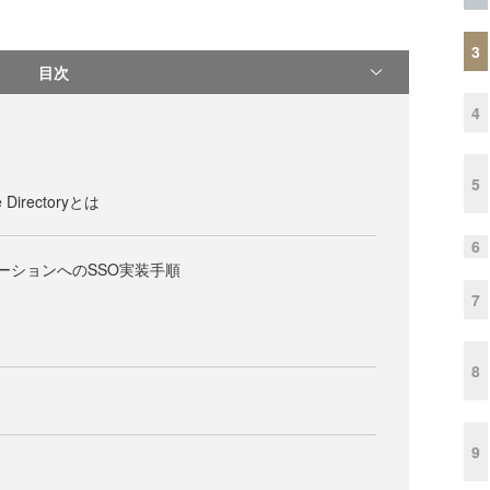
3
目次
4
5
e Directoryとは
6
ーションへのSSO実装手順
7
8
9