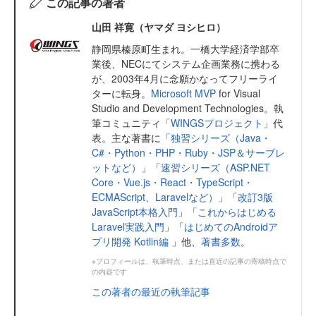
この記事の著者
山田 祥寛（ヤマダ ヨシヒロ）
静岡県榛原町生まれ。一橋大学経済学部卒
業後、NECにてシステム企画業務に携わる
が、2003年4月に念願かなってフリーライ
ターに転身。
Microsoft MVP
for Visual
Studio and Development Technologies。執
筆コミュニティ「
WINGSプロジェクト
」代
表。主な著書に「
独習シリーズ（Java・
C#・Python・PHP・Ruby・JSP＆サーブレ
ットなど）
」「
速習シリーズ（ASP.NET
Core・Vue.js・React・TypeScript・
ECMAScript、Laravelなど）
」「
改訂3版
JavaScript本格入門
」「
これからはじめる
Laravel実践入門
」「
はじめてのAndroidア
プリ開発 Kotlin編
」他、
著書多数
。
※プロフィールは、執筆時点、または直近の記事の寄稿時点で
の内容です
この著者の最近の執筆記事