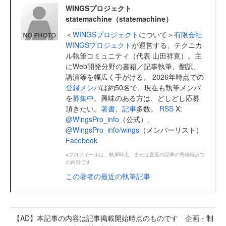
WINGSプロジェクト
statemachine（statemachine）
＜
WINGSプロジェクト
について＞
有限会社
WINGSプロジェクト
が運営する、テクニカ
ル執筆コミュニティ（代表 山田祥寛）。主
にWeb開発分野の書籍／記事執筆、翻訳、
講演等を幅広く手がける。 2026年時点での
登録メンバ
は約50名で、現在も執筆メンバ
を
募集中
。興味のある方は、どしどし応募
頂きたい。
著書
、
記事
多数。
RSS
X:
@WingsPro_info
（公式）、
@WingsPro_info/wings
（メンバーリスト）
Facebook
※プロフィールは、執筆時点、または直近の記事の寄稿時点で
の内容です
この著者の最近の執筆記事
【AD】本記事の内容は記事掲載開始時点のものです 企画・制