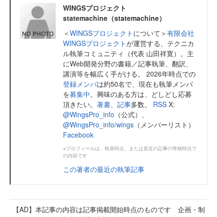
WINGSプロジェクト
statemachine（statemachine）
＜
WINGSプロジェクト
について＞
有限会社
WINGSプロジェクト
が運営する、テクニカ
ル執筆コミュニティ（代表 山田祥寛）。主
にWeb開発分野の書籍／記事執筆、翻訳、
講演等を幅広く手がける。 2026年時点での
登録メンバ
は約50名で、現在も執筆メンバ
を
募集中
。興味のある方は、どしどし応募
頂きたい。
著書
、
記事
多数。
RSS
X:
@WingsPro_info
（公式）、
@WingsPro_info/wings
（メンバーリスト）
Facebook
※プロフィールは、執筆時点、または直近の記事の寄稿時点で
の内容です
この著者の最近の執筆記事
【AD】本記事の内容は記事掲載開始時点のものです 企画・制