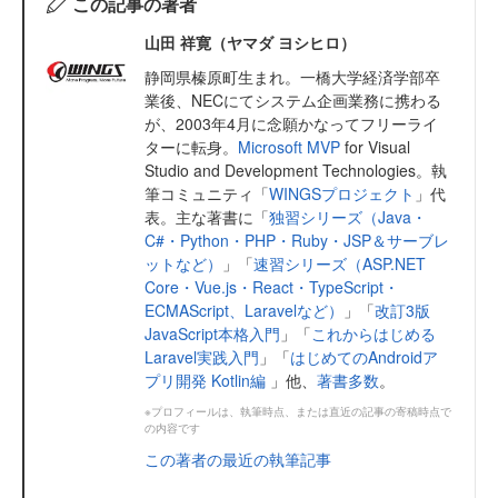
この記事の著者
山田 祥寛（ヤマダ ヨシヒロ）
静岡県榛原町生まれ。一橋大学経済学部卒
業後、NECにてシステム企画業務に携わる
が、2003年4月に念願かなってフリーライ
ターに転身。
Microsoft MVP
for Visual
Studio and Development Technologies。執
筆コミュニティ「
WINGSプロジェクト
」代
表。主な著書に「
独習シリーズ（Java・
C#・Python・PHP・Ruby・JSP＆サーブレ
ットなど）
」「
速習シリーズ（ASP.NET
Core・Vue.js・React・TypeScript・
ECMAScript、Laravelなど）
」「
改訂3版
JavaScript本格入門
」「
これからはじめる
Laravel実践入門
」「
はじめてのAndroidア
プリ開発 Kotlin編
」他、
著書多数
。
※プロフィールは、執筆時点、または直近の記事の寄稿時点で
の内容です
この著者の最近の執筆記事