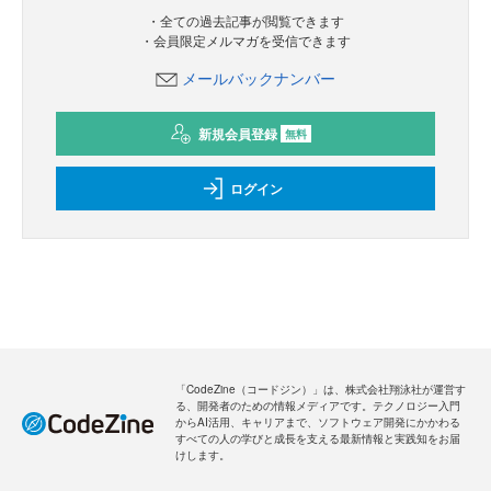
・全ての過去記事が閲覧できます
・会員限定メルマガを受信できます
メールバックナンバー
新規会員登録
無料
ログイン
「CodeZine（コードジン）」は、株式会社翔泳社が運営す
る、開発者のための情報メディアです。テクノロジー入門
からAI活用、キャリアまで、ソフトウェア開発にかかわる
すべての人の学びと成長を支える最新情報と実践知をお届
けします。