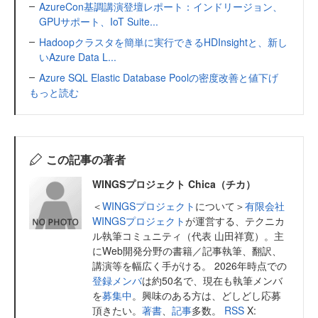
AzureCon基調講演登壇レポート：インドリージョン、
GPUサポート、IoT Suite...
Hadoopクラスタを簡単に実行できるHDInsightと、新し
いAzure Data L...
Azure SQL Elastic Database Poolの密度改善と値下げ
もっと読む
この記事の著者
WINGSプロジェクト Chica（チカ）
＜
WINGSプロジェクト
について＞
有限会社
WINGSプロジェクト
が運営する、テクニカ
ル執筆コミュニティ（代表 山田祥寛）。主
にWeb開発分野の書籍／記事執筆、翻訳、
講演等を幅広く手がける。 2026年時点での
登録メンバ
は約50名で、現在も執筆メンバ
を
募集中
。興味のある方は、どしどし応募
頂きたい。
著書
、
記事
多数。
RSS
X: