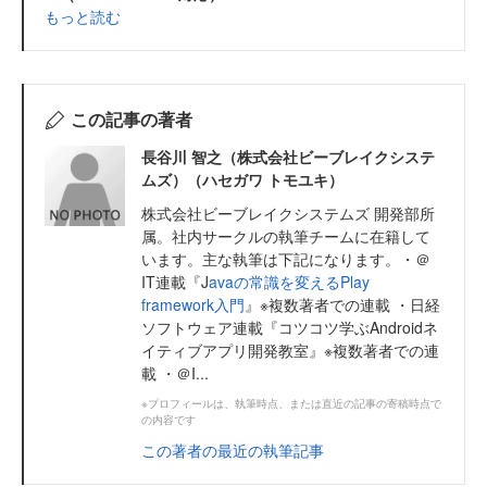
もっと読む
この記事の著者
長谷川 智之（株式会社ビーブレイクシステ
ムズ）（ハセガワ トモユキ）
株式会社ビーブレイクシステムズ 開発部所
属。社内サークルの執筆チームに在籍して
います。主な執筆は下記になります。・＠
IT連載『J
avaの常識を変えるPlay
framework入門
』※複数著者での連載 ・日経
ソフトウェア連載『コツコツ学ぶAndroidネ
イティブアプリ開発教室』※複数著者での連
載 ・＠I...
※プロフィールは、執筆時点、または直近の記事の寄稿時点で
の内容です
この著者の最近の執筆記事