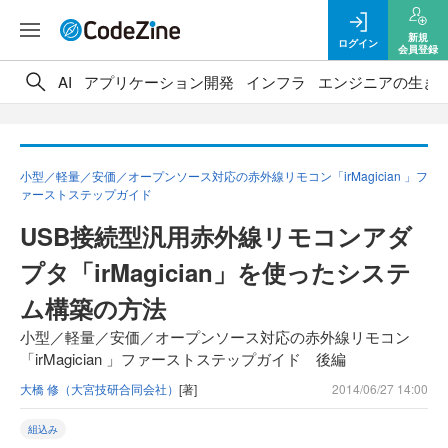
新規
ログイン
会員登録
AI
アプリケーション開発
インフラ
エンジニアの生き
小型／軽量／安価／オープンソース対応の赤外線リモコン「irMagician 」フ
ァーストステップガイド
USB接続型汎用赤外線リモコンアダ
プタ「irMagician」を使ったシステ
ム構築の方法
小型／軽量／安価／オープンソース対応の赤外線リモコン
「irMagician 」ファーストステップガイド 後編
大橋 修（大宮技研合同会社）
[著]
2014/06/27 14:00
組込み