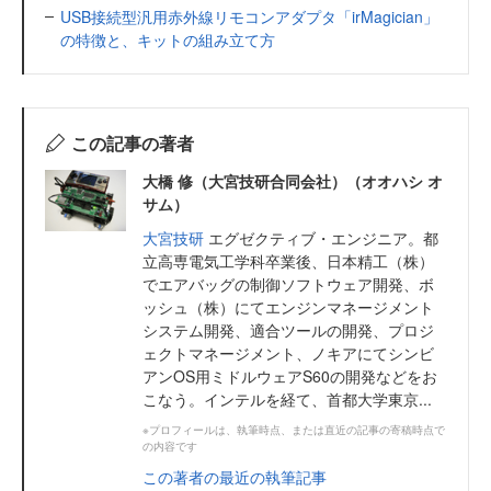
USB接続型汎用赤外線リモコンアダプタ「irMagician」
の特徴と、キットの組み立て方
この記事の著者
大橋 修（大宮技研合同会社）（オオハシ オ
サム）
大宮技研
エグゼクティブ・エンジニア。都
立高専電気工学科卒業後、日本精工（株）
でエアバッグの制御ソフトウェア開発、ボ
ッシュ（株）にてエンジンマネージメント
システム開発、適合ツールの開発、プロジ
ェクトマネージメント、ノキアにてシンビ
アンOS用ミドルウェアS60の開発などをお
こなう。インテルを経て、首都大学東京...
※プロフィールは、執筆時点、または直近の記事の寄稿時点で
の内容です
この著者の最近の執筆記事