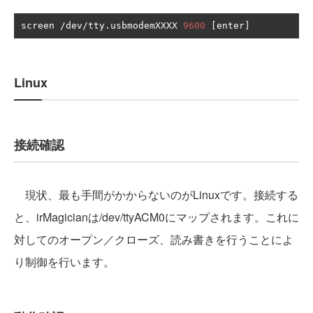
screen 
/
dev
/
tty
.
usbmodemXXXX 
9600
[
enter
]
Linux
接続確認
現状、最も手間がかからないのがLinuxです。接続する
と、irMagicianは/dev/ttyACM0にマップされます。これに
対してのオープン／クローズ、読み書きを行うことによ
り制御を行います。