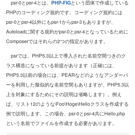
psr-0とpsr-4とは、
PHP-FIG
という団体で作成している
PHPのコーディング規約です。コーディング規約には
psr-0とpsr-4以外にもpsr-1からpsr-3もありますが、
Autoloadに関する規約がpsr-0とpsr-4となっているために
Composerではそれらの2つの指定があります。
psrでは、PHP5.3以上で導入された名前空間つきのク
ラス構造になっている前提があります（正確には、
PHP5.3以前の場合には、PEARなどのようなアンダーバ
ーを利用した擬似的な名前空間もありますが、PHP5.3以
上を対象にするためにその説明は省略します）。例え
ば、リスト12のような\Foo\Hoge\Helloクラスを作成する
例で説明します。この場合、psr-0とpsr-4共にHello.php
という名前でファイルを作成する必要があります。