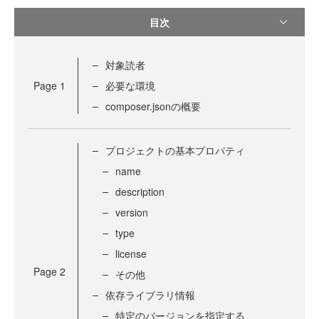
目次
対象読者
Page
1
必要な環境
composer.jsonの概要
プロジェクトの基本プロパティ
name
description
version
type
license
Page
2
その他
依存ライブラリ情報
特定のバージョンを指定する