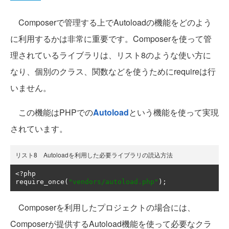
Composerで管理する上でAutoloadの機能をどのよう
に利用するかは非常に重要です。Composerを使って管
理されているライブラリは、リスト8のような使い方に
なり、個別のクラス、関数などを使うためにrequireは行
いません。
この機能はPHPでの
Autoload
という機能を使って実現
されています。
リスト8 Autoloadを利用した必要ライブラリの読込方法
<?
php

require_once
(
"vendors/autoload.php"
);
Composerを利用したプロジェクトの場合には、
Composerが提供するAutoload機能を使って必要なクラ