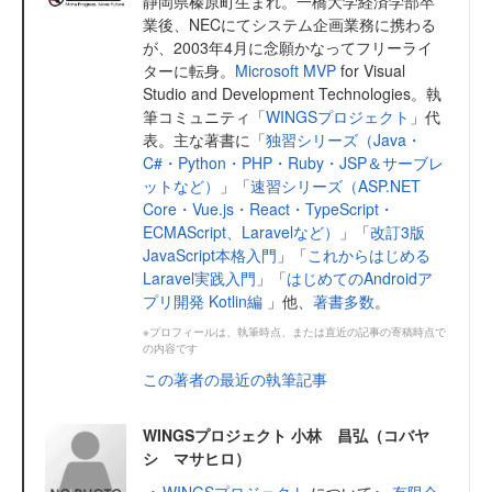
静岡県榛原町生まれ。一橋大学経済学部卒
業後、NECにてシステム企画業務に携わる
が、2003年4月に念願かなってフリーライ
ターに転身。
Microsoft MVP
for Visual
Studio and Development Technologies。執
筆コミュニティ「
WINGSプロジェクト
」代
表。主な著書に「
独習シリーズ（Java・
C#・Python・PHP・Ruby・JSP＆サーブレ
ットなど）
」「
速習シリーズ（ASP.NET
Core・Vue.js・React・TypeScript・
ECMAScript、Laravelなど）
」「
改訂3版
JavaScript本格入門
」「
これからはじめる
Laravel実践入門
」「
はじめてのAndroidア
プリ開発 Kotlin編
」他、
著書多数
。
※プロフィールは、執筆時点、または直近の記事の寄稿時点で
の内容です
この著者の最近の執筆記事
WINGSプロジェクト 小林 昌弘（コバヤ
シ マサヒロ）