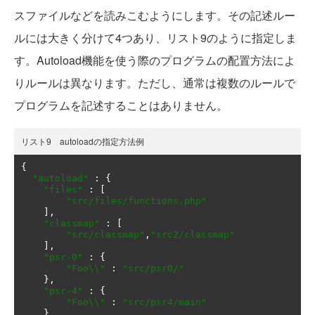
スファイルなどを読みこむようにします。その記述ルー
ルには大きく分けて4つあり、リスト9のように指定しま
す。Autoload機能を使う際のプログラムの配置方法によ
りルールは異なります。ただし、通常は複数のルールで
プログラムを記述することはありません。
リスト9 autoloadの指定方法例
{
"autoload"
:
{
"files"
:
[
"src/files/functions.php"
],
"classmap"
:
[
"src/classmap"
,
"src2/classmap"
],
"psr-0"
:
{
"Foo\\"
:
"src/psr0/"
},
"psr-4"
:
{
"Foo\\"
:
"src/psr4/main"
}