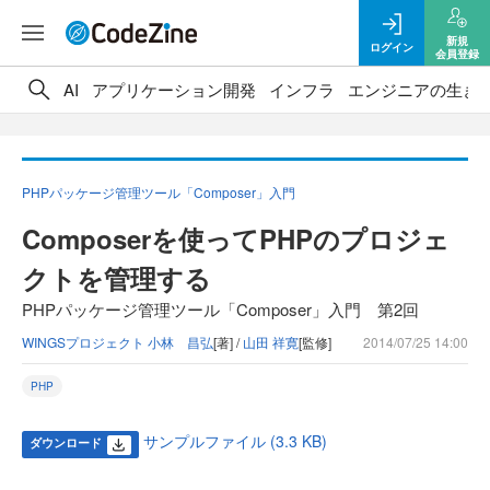
新規
ログイン
会員登録
AI
アプリケーション開発
インフラ
エンジニアの生き
PHPパッケージ管理ツール「Composer」入門
Composerを使ってPHPのプロジェ
クトを管理する
PHPパッケージ管理ツール「Composer」入門 第2回
WINGSプロジェクト 小林 昌弘
[著] /
山田 祥寛
[監修]
2014/07/25 14:00
PHP
サンプルファイル (3.3 KB)
ダウンロード