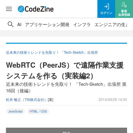
新規
ログイン
会員登録
AI
アプリケーション開発
インフラ
エンジニアの生き
近未来の技術トレンドを先取り！ 「Tech-Sketch」出張所
WebRTC（PeerJS）で遠隔作業支援
システムを作る（実装編2）
近未来の技術トレンドを先取り！ 「Tech-Sketch」出張所 第
16回（後編）
松井 暢之（TIS株式会社）
[著]
2014/09/29 14:00
JavaScript
HTML／CSS