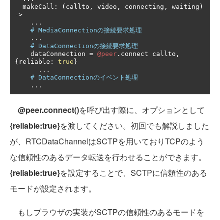
  makeCall
:
(
callto
,
 video
,
 connecting
,
 waiting
)
->
...
# MediaConnectionの接続要求処理
...
# DataConnectionの接続要求処理
    dataConnection 
=
@peer
.
connect callto
,
{
reliable
:
true
}
...
# DataConnectionのイベント処理
...
@peer.connect()
を呼び出す際に、オプションとして
{reliable:true}
を渡してください。初回でも解説しました
が、RTCDataChannelはSCTPを用いておりTCPのよう
な信頼性のあるデータ転送を行わせることができます。
{reliable:true}
を設定することで、SCTPに信頼性のある
モードが設定されます。
もしブラウザの実装がSCTPの信頼性のあるモードを