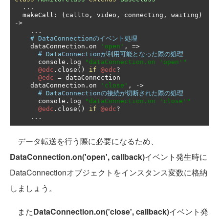
...
  makeCall
:
(
callto
,
 video
,
 connecting
,
 waiting
)
->
...
# DataConnectionのイベント処理
    dataConnection
.
on 
'open'
,
=>
# DataConnectionが利用可能となった際の処理
      console
.
log 
"dataConnection.on 'open'"
@edc
.
close
()
if
@edc
?
@edc
=
 dataConnection

    dataConnection
.
on 
'close'
,
->
# DataConnectionの接続が切断された際の処理
      console
.
log 
"dataConnection.on 'close'"
@edc
.
close
()
if
@edc
?
...
データ転送を行う際に必要になるため、
DataConnection.on('open', callback)
イベント発生時に
DataConnectionオブジェクトをインスタンス変数に格納
しましょう。
また
DataConnection.on('close', callback)
イベント発