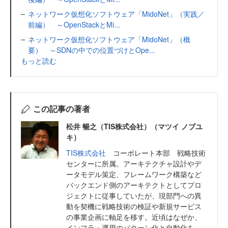
ネットワーク仮想化ソフトウェア「MidoNet」（実践／
前編） ～OpenStackとMi...
ネットワーク仮想化ソフトウェア「MidoNet」（概
要） ～SDNの中での位置づけとOpe...
もっと読む
この記事の著者
松井 暢之（TIS株式会社）（マツイ ノブユ
キ）
TIS株式会社
コーポレート本部 戦略技術
センターに所属。アーキテクチャ設計やデ
ータモデル策定、フレームワーク構築など
バックエンド側のアーキテクトとしてプロ
ジェクトに従事していたが、現部門への異
動を契機に戦略技術の検証や新規サービス
の事業企画に軸足を移す。近頃はなぜか、
インフラ・運用のパターン化と自動化を