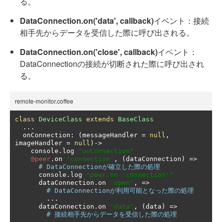
る。
DataConnection.on('data', callback)
イベント：接続
相手先からデータを受信した際に呼び出される。
DataConnection.on('close', callback)
イベント：
DataConnectionの接続が切断された際に呼び出され
る。
remote-monitor.coffee
class
DeviceClass
extends
BaseClass
...
  onConnection
:
(
messageHandler 
=
null
,
imageHandler 
=
null
)->
    console
.
log 
"onConnection"
@peer
.
on 
'connection'
,
(
dataConnection
)
=>
# DataConnectionが確立した際の処理
      console
.
log 
"peer.on 'connection'"
      dataConnection
.
on 
'open'
,
=>
# DataConnectionが利用可能となった際の処理
...
      dataConnection
.
on 
'data'
,
(
data
)
=>
# 接続相手先からデータを受信した際の処理