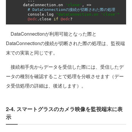
...
      dataConnection
.
on 
'close'
,
=>
# DataConnectionの接続が切断された際の処理
        console
.
log 
"dataConnection.on 'close'"
@edc
.
close 
if
@edc
?
DataConnectionが利用可能となった際と
DataConnectionの接続が切断された際の処理は、監視端
末での実装と同じです。
接続相手先からデータを受信した際には、受信したデ
ータの種別を確認することで処理を分岐させます（デー
タ受信処理の詳細は、後述します）。
2-4. スマートグラスのカメラ映像を監視端末に表
示