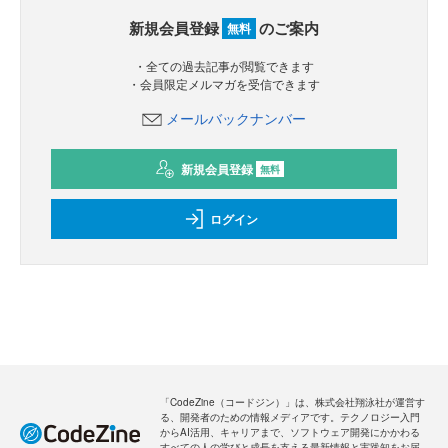
新規会員登録
のご案内
無料
・全ての過去記事が閲覧できます
・会員限定メルマガを受信できます
メールバックナンバー
新規会員登録
無料
ログイン
「CodeZine（コードジン）」は、株式会社翔泳社が運営す
る、開発者のための情報メディアです。テクノロジー入門
からAI活用、キャリアまで、ソフトウェア開発にかかわる
すべての人の学びと成長を支える最新情報と実践知をお届