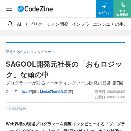
新規
ログイン
会員登録
AI
アプリケーション開発
インフラ
エンジニアの生き
話題のあの人にインタビュー！
SAGOOL開発元社長の「おもロジッ
ク」な頭の中
プログラマーが語るマーケティングツール開発の日常 第7回
CodeZine編集部
[著] /
MarkeZine編集部
[著]
更新日: 2008/09/02
公開日: 2006/12/26
インタビュー
Web界隈の現場プログラマーを突撃インタビューする「プログラ
マーインタビュー」シリーズ。第7回のゲストは、オモロ検索エ