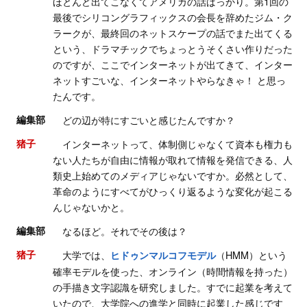
ほとんど出てこなくてアメリカの話ばっかり。第1回の
最後でシリコングラフィックスの会長を辞めたジム・ク
ラークが、最終回のネットスケープの話でまた出てくる
という、ドラマチックでちょっとうそくさい作りだった
のですが、ここでインターネットが出てきて、インター
ネットすごいな、インターネットやらなきゃ！ と思っ
たんです。
編集部
どの辺が特にすごいと感じたんですか？
猪子
インターネットって、体制側じゃなくて資本も権力も
ない人たちが自由に情報が取れて情報を発信できる、人
類史上始めてのメディアじゃないですか。必然として、
革命のようにすべてがひっくり返るような変化が起こる
んじゃないかと。
編集部
なるほど。それでその後は？
猪子
大学では、
（HMM）という
ヒドゥンマルコフモデル
確率モデルを使った、オンライン（時間情報を持った）
の手描き文字認識を研究しました。すでに起業を考えて
いたので、大学院への進学と同時に起業した感じです