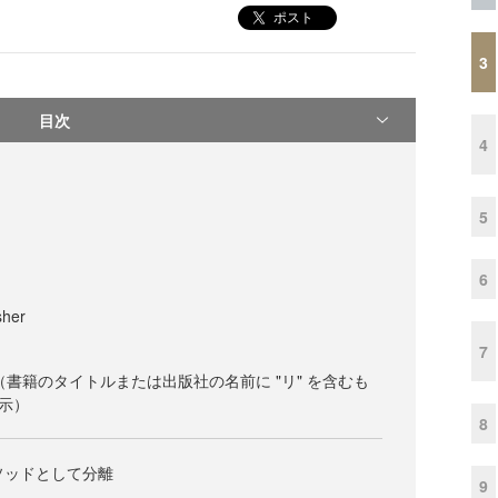
ポスト
3
目次
4
5
6
her
7
（書籍のタイトルまたは出版社の名前に "リ" を含むも
示）
8
メソッドとして分離
9