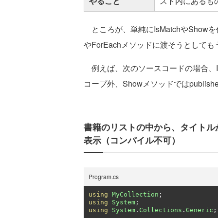
やること
スト内にあるも
ところが、単純にIsMatchやShow
やForEachメソッドに渡そうとして
例えば、次のソースコードの場合、IsMatch
コープ外、Showメソッドではpublis
書籍のリストの中から、タイトルか
表示（コンパイル不可）
Program.cs
using
MyCollection
;
using
System
;
using
System
.
Collections
.
Generic
;