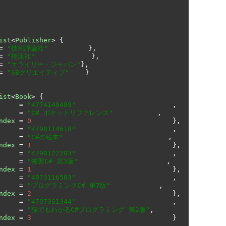
ist
<
Publisher
>
{
=
"技術評論社"
},
=
"翔泳社"
},
=
"オライリー・ジャパン"
},
=
"SBクリエイティブ"
}
ist
<
Book
>
{
=
"4774149489"
,
=
"C# ポケットリファレンス"
,
ndex
=
0
},
=
"4798114618"
,
=
"C#の絵本"
,
ndex
=
1
},
=
"4798122203"
,
=
"独習C# 第3版"
,
ndex
=
1
},
=
"4873116503"
,
=
"プログラミングC# 第7版"
,
ndex
=
2
},
=
"4797361344"
,
=
"猫でもわかるC#プログラミング 第2版"
,
ndex
=
3
}