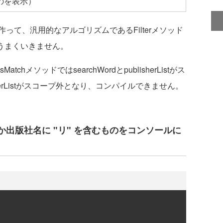
のを表示）
を作って、汎用的なアルゴリズムであるFilterメソッド
もうまくいきません。
メソッドではsearchWordとpublisherListがス
herListがスコープ外となり、コンパイルできません。
出版社名に "リ" を含むものをコンソールに