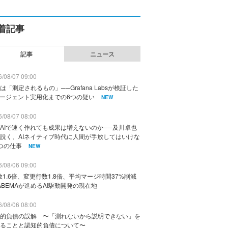
着記事
記事
ニュース
/08/07 09:00
は「測定されるもの」──Grafana Labsが検証した
エージェント実用化までの6つの疑い
NEW
/08/07 08:00
AIで速く作れても成果は増えないのか──及川卓也
説く、AIネイティブ時代に人間が手放してはいけな
つの仕事
NEW
/08/06 09:00
数1.6倍、変更行数1.8倍、平均マージ時間37%削減
ABEMAが進めるAI駆動開発の現在地
/08/06 08:00
的負債の誤解 〜「測れないから説明できない」を
ることと認知的負債について〜