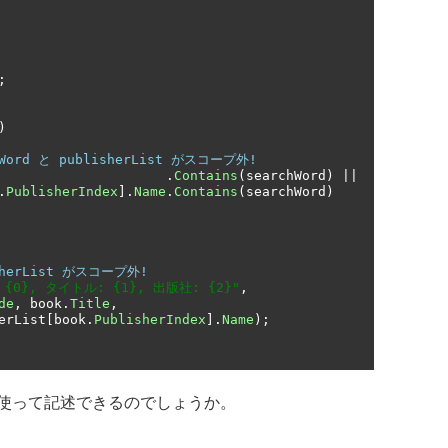
;
)
ord と publisherList がスコープ外!
.
Contains
(
searchWord
)
||
.
PublisherIndex
].
Name
.
Contains
(
searchWord
)
herList がスコープ外!
{0}, タイトル: {1}, 出版社: {2}"
,
de
,
 book
.
Title
,
     publisherList
[
book
.
PublisherIndex
].
Name
);
使って記述できるのでしょうか。