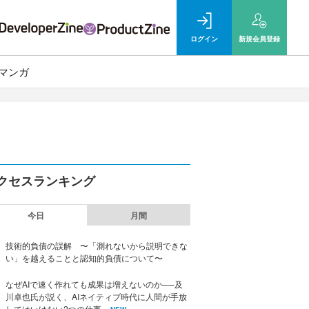
ログイン
新規
会員登録
マンガ
クセスランキング
今日
月間
技術的負債の誤解 〜「測れないから説明できな
い」を越えることと認知的負債について〜
なぜAIで速く作れても成果は増えないのか──及
川卓也氏が説く、AIネイティブ時代に人間が手放
してはいけない2つの仕事