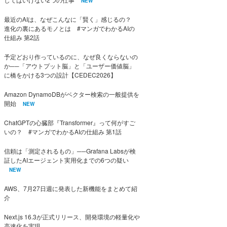
NEW
最近のAIは、なぜこんなに「賢く」感じるの？
進化の裏にあるモノとは #マンガでわかるAIの
仕組み 第2話
予定どおり作っているのに、なぜ良くならないの
か──「アウトプット脳」と「ユーザー価値脳」
に橋をかける3つの設計【CEDEC2026】
Amazon DynamoDBがベクター検索の一般提供を
開始
NEW
ChatGPTの心臓部『Transformer』って何がすご
いの？ #マンガでわかるAIの仕組み 第1話
信頼は「測定されるもの」──Grafana Labsが検
証したAIエージェント実用化までの6つの疑い
NEW
AWS、7月27日週に発表した新機能をまとめて紹
介
Next.js 16.3が正式リリース、開発環境の軽量化や
高速化を実現