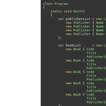
class
Program
{
static
void
Main
()
{
var
 publisherList 
=
new
L
new
Publisher
{
Name
new
Publisher
{
Name
new
Publisher
{
Name
new
Publisher
{
Name
};
var
 bookList      
=
new
L
new
Book
{
Code
Title
PublisherI
new
Book
{
Code
Title
PublisherI
new
Book
{
Code
Title
PublisherI
new
Book
{
Code
Title
PublisherI
new
Book
{
Code
Title
PublisherI
};