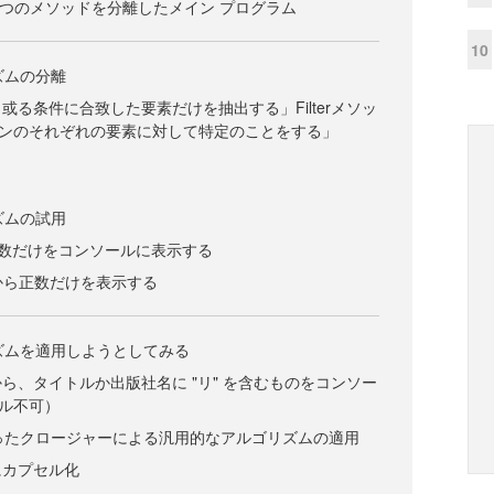
ら2つのメソッドを分離したメイン プログラム
10
ズムの分離
或る条件に合致した要素だけを抽出する」Filterメソッ
ンのそれぞれの要素に対して特定のことをする」
ズムの試用
から偶数だけをコンソールに表示する
中から正数だけを表示する
リズムを適用しようとしてみる
ら、タイトルか出版社名に "リ" を含むものをコンソー
ル不可）
使ったクロージャーによる汎用的なアルゴリズムの適用
にカプセル化