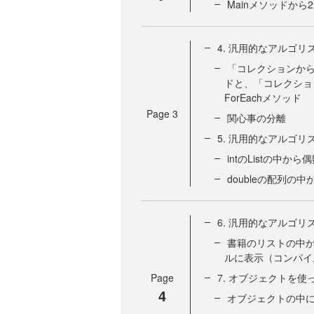
Mainメソッドか
4. 汎用的なアルゴリ
「コレクションから
ドと、「コレクショ
ForEachメソッド
Page
3
関心事の分離
5. 汎用的なアルゴリ
intのListの中
doubleの配列の
6. 汎用的なアルゴ
書籍のリストの中か
ルに表示（コンパイ
Page
7. オブジェクトを
4
オブジェクトの中