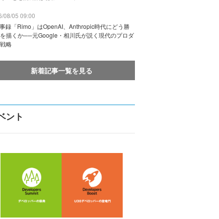
/08/05 09:00
議事録「Rimo」はOpenAI、Anthropic時代にどう勝
を描くか──元Google・相川氏が説く現代のプロダ
戦略
新着記事一覧を見る
ベント