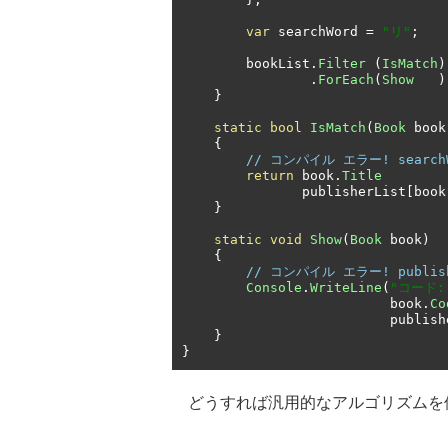
var
 searchWord 
=
"リ"
;
        bookList
.
Filter
(
IsMatch
)
.
ForEach
(
Show
)
}
static
bool
IsMatch
(
Book
 book
{
// コンパイル エラー! searchW
return
 book
.
Title
               publisherList
[
book
}
static
void
Show
(
Book
 book
)
{
// コンパイル エラー! publis
Console
.
WriteLine
(
"コード: 
                          book
.
Co
                     
}
}
どうすれば汎用的なアルゴリズムを