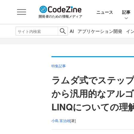
ニュース
記事
開発者のための情報メディア
AI
アプリケーション開発
イ
特集記事
ラムダ式でステップ
から汎用的なアル
LINQについての理
小島 富治雄
[著]