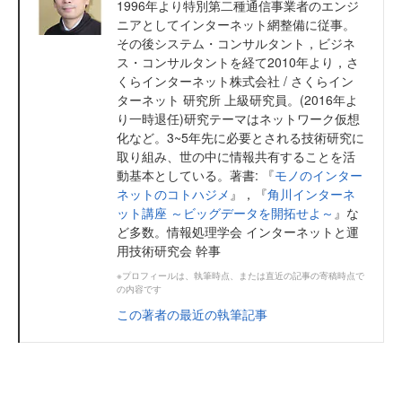
1996年より特別第二種通信事業者のエンジ
ニアとしてインターネット網整備に従事。
その後システム・コンサルタント，ビジネ
ス・コンサルタントを経て2010年より，さ
くらインターネット株式会社 / さくらイン
ターネット 研究所 上級研究員。(2016年よ
り一時退任)研究テーマはネットワーク仮想
化など。3~5年先に必要とされる技術研究に
取り組み、世の中に情報共有することを活
動基本としている。著書: 『
モノのインター
ネットのコトハジメ
』，『
角川インターネ
ット講座 ～ビッグデータを開拓せよ～
』な
ど多数。情報処理学会 インターネットと運
用技術研究会 幹事
※プロフィールは、執筆時点、または直近の記事の寄稿時点で
の内容です
この著者の最近の執筆記事