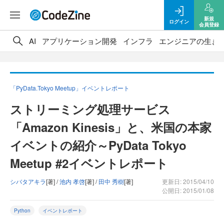
新規
ログイン
会員登録
AI
アプリケーション開発
インフラ
エンジニアの生き
「PyData.Tokyo Meetup」イベントレポート
ストリーミング処理サービス
「Amazon Kinesis」と、米国の本家
イベントの紹介～PyData Tokyo
Meetup #2イベントレポート
シバタアキラ
[著] /
池内 孝啓
[著] /
田中 秀樹
[著]
更新日: 2015/04/10
公開日: 2015/01/08
Python
イベントレポート