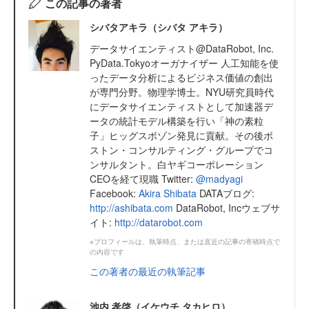
この記事の著者
シバタアキラ（シバタ アキラ）
データサイエンティスト@DataRobot, Inc.
PyData.Tokyoオーガナイザー 人工知能を使
ったデータ分析によるビジネス価値の創出
が専門分野。物理学博士。NYU研究員時代
にデータサイエンティストとして加速器デ
ータの統計モデル構築を行い「神の素粒
子」ヒッグスボゾン発見に貢献。その後ボ
ストン・コンサルティング・グループでコ
ンサルタント。白ヤギコーポレーション
CEOを経て現職 Twitter:
@madyagi
Facebook:
Akira Shibata
DATAブログ:
http://ashibata.com
DataRobot, Incウェブサ
イト:
http://datarobot.com
※プロフィールは、執筆時点、または直近の記事の寄稿時点で
の内容です
この著者の最近の執筆記事
池内 孝啓（イケウチ タカヒロ）