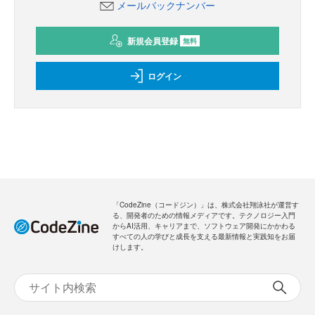
メールバックナンバー
新規会員登録
無料
ログイン
「CodeZine（コードジン）」は、株式会社翔泳社が運営す
る、開発者のための情報メディアです。テクノロジー入門
からAI活用、キャリアまで、ソフトウェア開発にかかわる
すべての人の学びと成長を支える最新情報と実践知をお届
けします。