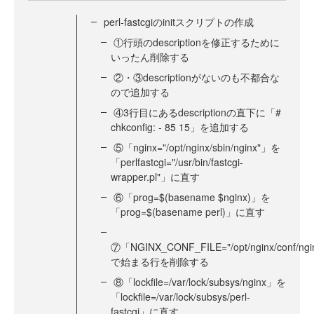
perl-fastcgiのinitスクリプトの作成
①行頭のdescriptionを修正するために
いったん削除する
②・③descriptionがないのも不都合な
ので追加する
④3行目にあるdescriptionの直下に「#
chkconfig: - 85 15」を追加する
⑤「nginx="/opt/nginx/sbin/nginx"」を
「perlfastcgi="/usr/bin/fastcgi-
wrapper.pl"」に直す
⑥「prog=$(basename $nginx)」を
「prog=$(basename perl)」に直す
⑦「NGINX_CONF_FILE="/opt/nginx/conf/ngi
で始まる行を削除する
⑧「lockfile=/var/lock/subsys/nginx」を
「lockfile=/var/lock/subsys/perl-
fastcgi」に直す