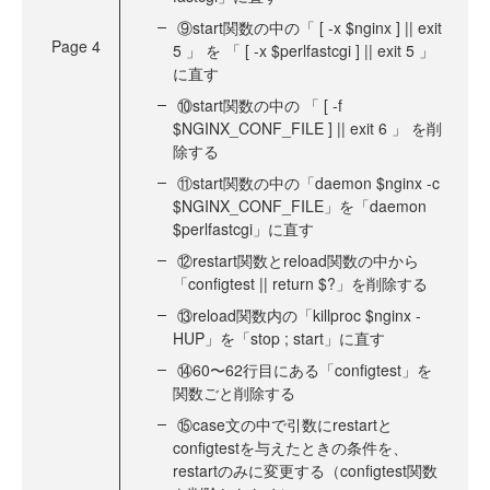
⑨start関数の中の「 [ -x $nginx ] || exit
Page
4
5 」 を 「 [ -x $perlfastcgi ] || exit 5 」
に直す
⑩start関数の中の 「 [ -f
$NGINX_CONF_FILE ] || exit 6 」 を削
除する
⑪start関数の中の「daemon $nginx -c
$NGINX_CONF_FILE」を「daemon
$perlfastcgi」に直す
⑫restart関数とreload関数の中から
「configtest || return $?」を削除する
⑬reload関数内の「killproc $nginx -
HUP」を「stop ; start」に直す
⑭60〜62行目にある「configtest」を
関数ごと削除する
⑮case文の中で引数にrestartと
configtestを与えたときの条件を、
restartのみに変更する（configtest関数