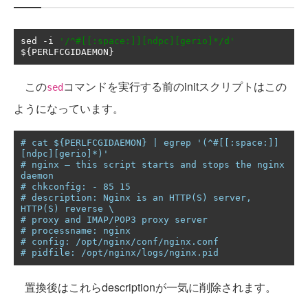
sed 
-
i 
'/^#[[:space:]][ndpc][gerio]*/d'
$
{
PERLFCGIDAEMON
}
この
コマンドを実行する前のinitスクリプトはこの
sed
ようになっています。
# cat ${PERLFCGIDAEMON} | egrep '(^#[[:space:]]
[ndpc][gerio]*)'
# nginx – this script starts and stops the nginx 
daemon
# chkconfig: - 85 15
# description: Nginx is an HTTP(S) server, 
HTTP(S) reverse \
# proxy and IMAP/POP3 proxy server
# processname: nginx
# config: /opt/nginx/conf/nginx.conf
# pidfile: /opt/nginx/logs/nginx.pid
置換後はこれらdescriptionが一気に削除されます。