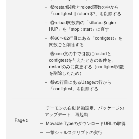
⑫restart関数とreload関数の中から
「configtest || return $?」を削除する
⑬reload関数内の「killproc $nginx -
HUP」を「stop ; start」に直す
⑭60〜62行目にある「configtest」を
関数ごと削除する
⑮case文の中で引数にrestartと
configtestを与えたときの条件を、
restartのみに変更する（configtest関数
を削除したため）
⑯95行目にあるUsageの行から
「configtest」を削除する
デーモンの自動起動設定、パッケージの
アップデート、再起動
Page
5
Movable TypeのダウンロードURLの取得
一撃シェルスクリプトの実行