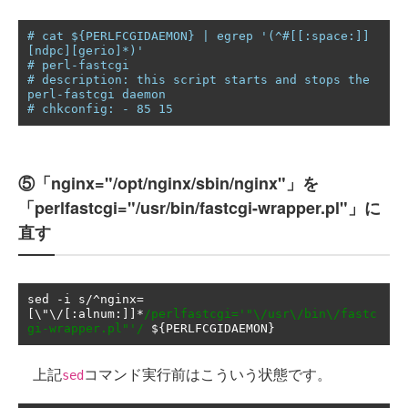
# cat ${PERLFCGIDAEMON} | egrep '(^#[[:space:]]
[ndpc][gerio]*)'
# perl-fastcgi
# description: this script starts and stops the 
perl-fastcgi daemon
# chkconfig: - 85 15
⑤「nginx="/opt/nginx/sbin/nginx"」を
「perlfastcgi="/usr/bin/fastcgi-wrapper.pl"」に
直す
sed 
-
i s
/^
nginx
=
[
\"\/
[:
alnum
:]]*
/perlfastcgi='"\/usr\/bin\/fastc
gi-wrapper.pl"'/
 $
{
PERLFCGIDAEMON
}
上記
コマンド実行前はこういう状態です。
sed