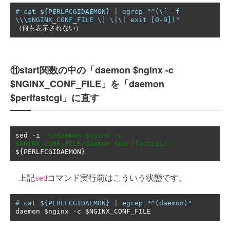
# cat ${PERLFCGIDAEMON} | egrep "^(\[ -f 
\\\$NGINX_CONF_FILE \] \|\| exit [0-9])"
（何も表示されない）
⑪start関数の中の「daemon $nginx -c
$NGINX_CONF_FILE」を「daemon
$perlfastcgi」に直す
sed 
-
i 
's/daemon $nginx -c 
$NGINX_CONF_FILE/daemon $perlfastcgi/'
$
{
PERLFCGIDAEMON
}
上記
コマンド実行前はこういう状態です。
sed
# cat ${PERLFCGIDAEMON} | egrep "^(daemon)"
daemon $nginx 
-
c $NGINX_CONF_FILE