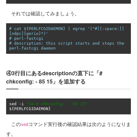
それでは確認してみましょう。
# cat ${PERLFCGIDAEMON} | egrep '(^#[[:space:]]
[ndpc][gerio]*)'
# perl-fastcgi
# description: this script starts and stops the 
perl-fastcgi daemon
④3行目にあるdescriptionの直下に「#
chkconfig: - 85 15」を追加する
sed 
-
i 
"3a # chkconfig: - 85 15"
$
{
PERLFCGIDAEMON
}
この
コマンド実行後の確認結果は次のようになりま
sed
す。