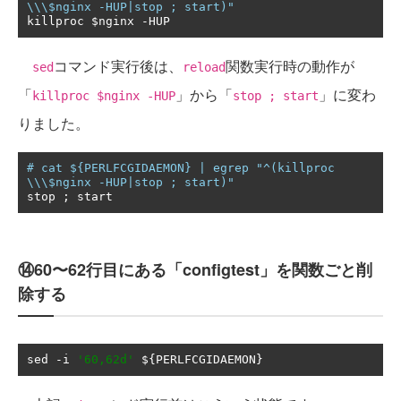
\\\$nginx -HUP|stop ; start)"
killproc $nginx 
-
HUP
コマンド実行後は、
関数実行時の動作が
sed
reload
「
」から「
」に変わ
killproc $nginx -HUP
stop ; start
りました。
# cat ${PERLFCGIDAEMON} | egrep "^(killproc 
\\\$nginx -HUP|stop ; start)"
stop 
;
 start
⑭60〜62行目にある「configtest」を関数ごと削
除する
sed 
-
i 
'60,62d'
 $
{
PERLFCGIDAEMON
}