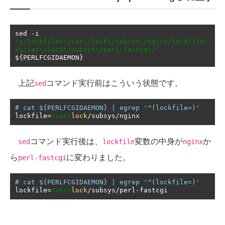
sed 
-
i 
's/lockfile=\/var\/lock\/subsys\/nginx/lockfile\
=\/var\/lock\/subsys\/perl-fastcgi/'
$
{
PERLFCGIDAEMON
}
上記
コマンド実行前はこういう状態です。
sed
# cat ${PERLFCGIDAEMON} | egrep '^(lockfile=)'
lockfile
=
/var/
lock
/
subsys
/
nginx
コマンド実行後は、
変数の中身が
か
sed
lockfile
nginx
ら
に変わりました。
perl-fastcgi
# cat ${PERLFCGIDAEMON} | egrep '^(lockfile=)'
lockfile
=
/var/
lock
/
subsys
/
perl
-
fastcgi