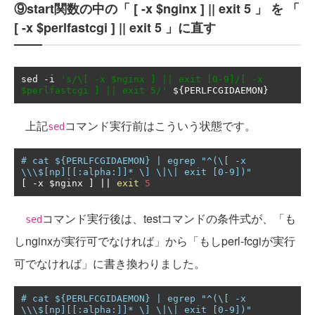
⑨start関数の中の「 [ -x $nginx ] || exit 5 」 を 「
[ -x $perlfastcgi ] || exit 5 」に直す
sed 
-
i 
's/\[ -x $nginx ] || exit [0-9]/[ -x 
$perlfastcgi ] || exit 5/'
 $
{
PERLFCGIDAEMON
}
上記
コマンド実行前はこういう状態です。
sed
# cat ${PERLFCGIDAEMON} | egrep "^(\[ -x 
\\\$[np][[:alpha:]]* \] \|\| exit [0-9])"
[
-
x $nginx 
]
||
exit
5
コマンド実行後は、testコマンドの条件式が、「も
sed
しnginxが実行可でなければ」から「もしperl-fcgiが実行
可でなければ」に書き換わりました。
# cat ${PERLFCGIDAEMON} | egrep "^(\[ -x 
\\\$[np][[:alpha:]]* \] \|\| exit [0-9])"