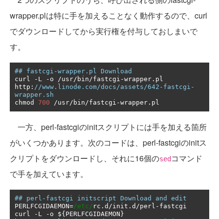
wrapper.plは特に手を加えることなく動作するので、curl
でダウンロードしてから実行権を付与しておしまいで
す。
## fastcgi-wrapper.pl Download
curl 
-
L 
-
o 
/
usr
/
bin
/
fastcgi
-
wrapper
.
pl 
http
:
//www.linode.com/docs/assets/642-fastcgi-
wrapper.sh
chmod 
700
/
usr
/
bin
/
fastcgi
-
wrapper
.
pl
一方、perl-fastcgiのinitスクリプトには手を加える箇所
がいくつかあります。次のコードは、perl-fastcgiのinitス
クリプトをダウンロードし、それに16個の
コマンド
sed
で手を加えています。
## perl-fastcgi initscript Download and edit
PERLFCGIDAEMON
=
/etc/
rc
.
d
/
init
.
d
/
perl
-
fastcgi

curl 
-
L 
-
o $
{
PERLFCGIDAEMON
}