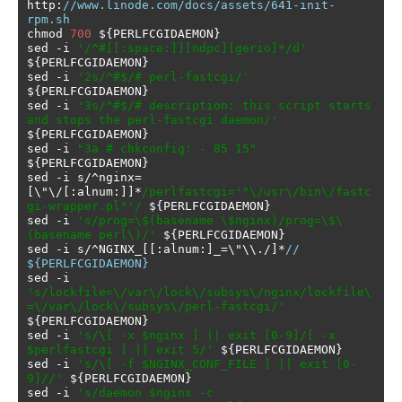
http
:
//www.linode.com/docs/assets/641-init-
rpm.sh
chmod 
700
 $
{
PERLFCGIDAEMON
}
sed 
-
i 
'/^#[[:space:]][ndpc][gerio]*/d'
$
{
PERLFCGIDAEMON
}
sed 
-
i 
'2s/^#$/# perl-fastcgi/'
$
{
PERLFCGIDAEMON
}
sed 
-
i 
'3s/^#$/# description: this script starts 
and stops the perl-fastcgi daemon/'
$
{
PERLFCGIDAEMON
}
sed 
-
i 
"3a # chkconfig: - 85 15"
$
{
PERLFCGIDAEMON
}
sed 
-
i s
/^
nginx
=
[
\"\/
[:
alnum
:]]*
/perlfastcgi='"\/usr\/bin\/fastc
gi-wrapper.pl"'/
 $
{
PERLFCGIDAEMON
}
sed 
-
i 
's/prog=\$(basename \$nginx)/prog=\$\
(basename perl\)/'
 $
{
PERLFCGIDAEMON
}
sed 
-
i s
/^
NGINX_
[[:
alnum
:]
_
=
\"\\
./]*
// 
${PERLFCGIDAEMON}
sed 
-
i 
's/lockfile=\/var\/lock\/subsys\/nginx/lockfile\
=\/var\/lock\/subsys\/perl-fastcgi/'
$
{
PERLFCGIDAEMON
}
sed 
-
i 
's/\[ -x $nginx ] || exit [0-9]/[ -x 
$perlfastcgi ] || exit 5/'
 $
{
PERLFCGIDAEMON
}
sed 
-
i 
's/\[ -f $NGINX_CONF_FILE ] || exit [0-
9]//'
 $
{
PERLFCGIDAEMON
}
sed 
-
i 
's/daemon $nginx -c 