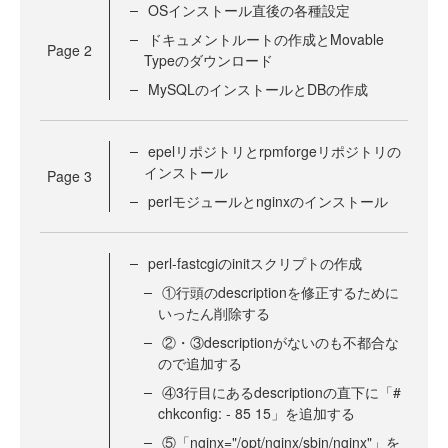
OSインストール直後の各種設定
ドキュメントルートの作成とMovable
Page
2
Typeのダウンロード
MySQLのインストールとDBの作成
epelリポジトリとrpmforgeリポジトリの
インストール
Page
3
perlモジュールとnginxのインストール
perl-fastcgiのinitスクリプトの作成
①行頭のdescriptionを修正するために
いったん削除する
②・③descriptionがないのも不都合な
ので追加する
④3行目にあるdescriptionの直下に「#
chkconfig: - 85 15」を追加する
⑤「nginx="/opt/nginx/sbin/nginx"」を