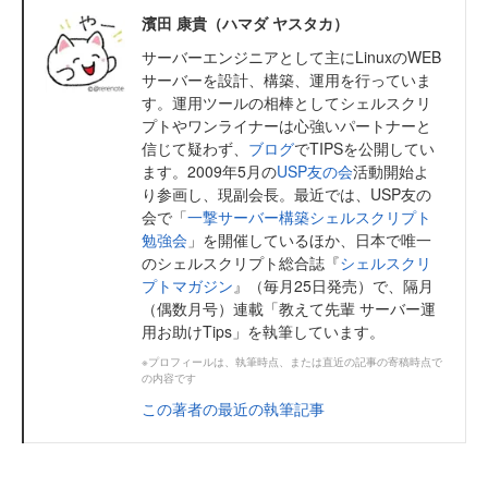
濱田 康貴（ハマダ ヤスタカ）
サーバーエンジニアとして主にLinuxのWEB
サーバーを設計、構築、運用を行っていま
す。運用ツールの相棒としてシェルスクリ
プトやワンライナーは心強いパートナーと
信じて疑わず、
ブログ
でTIPSを公開してい
ます。2009年5月の
USP友の会
活動開始よ
り参画し、現副会長。最近では、USP友の
会で「
一撃サーバー構築シェルスクリプト
勉強会
」を開催しているほか、日本で唯一
のシェルスクリプト総合誌『
シェルスクリ
プトマガジン
』（毎月25日発売）で、隔月
（偶数月号）連載「教えて先輩 サーバー運
用お助けTips」を執筆しています。
※プロフィールは、執筆時点、または直近の記事の寄稿時点で
の内容です
この著者の最近の執筆記事