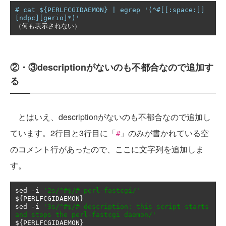
# cat ${PERLFCGIDAEMON} | egrep '(^#[[:space:]]
[ndpc][gerio]*)'
（何も表示されない）
②・③descriptionがないのも不都合なので追加す
る
とはいえ、descriptionがないのも不都合なので追加し
ています。2行目と3行目に「
」のみが書かれている空
#
のコメント行があったので、ここに文字列を追加しま
す。
sed 
-
i 
'2s/^#$/# perl-fastcgi/'
$
{
PERLFCGIDAEMON
}
sed 
-
i 
'3s/^#$/# description: this script starts 
and stops the perl-fastcgi daemon/'
$
{
PERLFCGIDAEMON
}