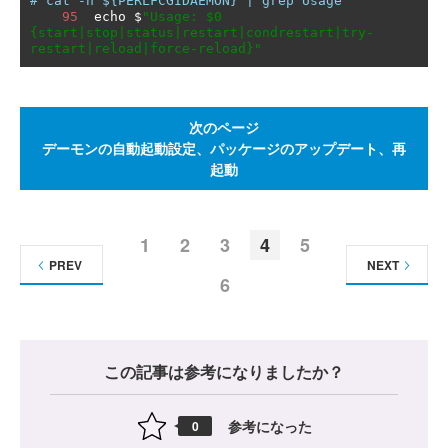
# cat -n ${PERLFCGIDAEMON} | grep Usage
95
  echo $
"Usage: $0 
{start|stop|status|restart|condrestart|try-
restart|reload|force-reload}"
次のページ
デーモンの自動起動設定、パッケージのアップデート、再
起動
1
2
3
4
5
PREV
NEXT
6
この記事は参考になりましたか？
参考になった
0