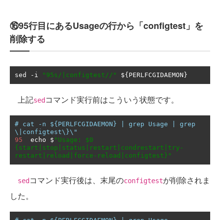
⑯95行目にあるUsageの行から「configtest」を
削除する
sed 
-
i 
"95s/|configtest//"
 $
{
PERLFCGIDAEMON
}
上記
コマンド実行前はこういう状態です。
sed
# cat -n ${PERLFCGIDAEMON} | grep Usage | grep 
\|configtest\}\"
95
  echo $
"Usage: $0 
{start|stop|status|restart|condrestart|try-
restart|reload|force-reload|configtest}"
コマンド実行後は、末尾の
が削除されま
sed
configtest
した。