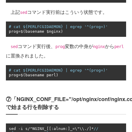
上記
コマンド実行前はこういう状態です。
sed
# cat ${PERLFCGIDAEMON} | egrep '^(prog=)'
prog
=
$
(
basename $nginx
)
コマンド実行後、
変数の中身が
から
sed
prog
nginx
perl
に置換されました。
# cat ${PERLFCGIDAEMON} | egrep '^(prog=)'
prog
=
$
(
basename perl
)
⑦「NGINX_CONF_FILE="/opt/nginx/conf/nginx.c
で始まる行を削除する
sed 
-
i s
/^
NGINX_
[[:
alnum
:]
_
=
\"\\
./]*
// 