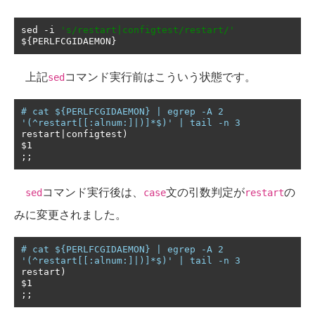
sed 
-
i 
's/restart|configtest/restart/'
$
{
PERLFCGIDAEMON
}
上記
コマンド実行前はこういう状態です。
sed
# cat ${PERLFCGIDAEMON} | egrep -A 2 
'(^restart[[:alnum:]|)]*$)' | tail -n 3
restart
|
configtest
)
;;
コマンド実行後は、
文の引数判定が
の
sed
case
restart
みに変更されました。
# cat ${PERLFCGIDAEMON} | egrep -A 2 
'(^restart[[:alnum:]|)]*$)' | tail -n 3
restart
)
;;