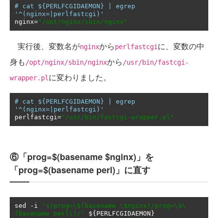
# cat ${PERLFCGIDAEMON} | egrep 
'^(nginx=|perlfastcgi)'
nginx
=
"/opt/nginx/sbin/nginx"
実行後、変数名が
から
に、変数の中
nginx
perlfastcgi
身も
から
/opt/nginx/sbin/nginx
/usr/bin/fastcgi-
に変わりました。
wrapper.pl
# cat ${PERLFCGIDAEMON} | egrep 
'^(nginx=|perlfastcgi)'
perlfastcgi
=
"/usr/bin/fastcgi-wrapper.pl"
⑥「prog=$(basename $nginx)」を
「prog=$(basename perl)」に直す
sed 
-
i 
's/prog=\$(basename \$nginx)/prog=\$\
(basename perl\)/'
 $
{
PERLFCGIDAEMON
}