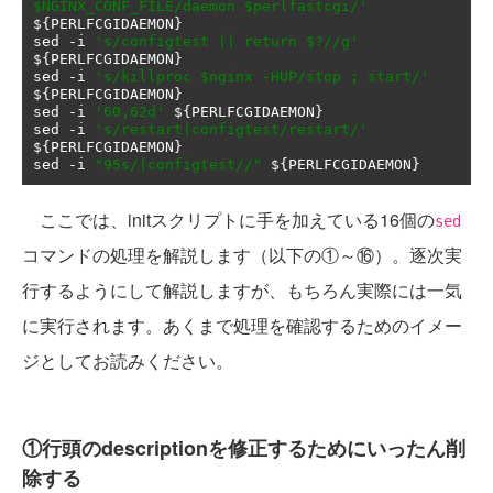
$NGINX_CONF_FILE/daemon $perlfastcgi/'
$
{
PERLFCGIDAEMON
}
sed 
-
i 
's/configtest || return $?//g'
$
{
PERLFCGIDAEMON
}
sed 
-
i 
's/killproc $nginx -HUP/stop ; start/'
$
{
PERLFCGIDAEMON
}
sed 
-
i 
'60,62d'
 $
{
PERLFCGIDAEMON
}
sed 
-
i 
's/restart|configtest/restart/'
$
{
PERLFCGIDAEMON
}
sed 
-
i 
"95s/|configtest//"
 $
{
PERLFCGIDAEMON
}
ここでは、initスクリプトに手を加えている16個の
sed
コマンドの処理を解説します（以下の①～⑯）。逐次実
行するようにして解説しますが、もちろん実際には一気
に実行されます。あくまで処理を確認するためのイメー
ジとしてお読みください。
①行頭のdescriptionを修正するためにいったん削
除する