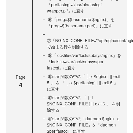
「perlfastcgi="/usr/bin/fastcgi-
wrapper.pl"」に直す
⑥「prog=$(basename $nginx)」を
「prog=$(basename perl)」に直す
⑦「NGINX_CONF_FILE="/opt/nginx/conf/ngi
で始まる行を削除する
⑧「lockfile=/var/lock/subsys/nginx」を
「lockfile=/var/lock/subsys/perl-
fastcgi」に直す
⑨start関数の中の「 [ -x $nginx ] || exit
Page
5 」 を 「 [ -x $perlfastcgi ] || exit 5 」
4
に直す
⑩start関数の中の 「 [ -f
$NGINX_CONF_FILE ] || exit 6 」 を削
除する
⑪start関数の中の「daemon $nginx -c
$NGINX_CONF_FILE」を「daemon
$perlfastcgi」に直す