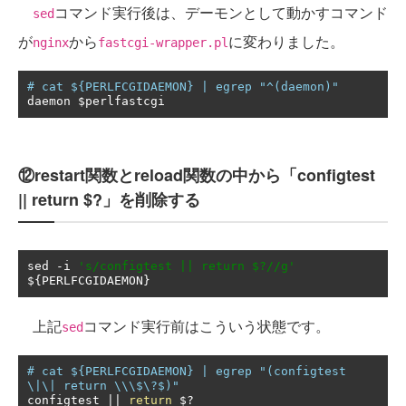
コマンド実行後は、デーモンとして動かすコマンド
sed
が
から
に変わりました。
nginx
fastcgi-wrapper.pl
# cat ${PERLFCGIDAEMON} | egrep "^(daemon)"
daemon $perlfastcgi
⑫restart関数とreload関数の中から「configtest
|| return $?」を削除する
sed 
-
i 
's/configtest || return $?//g'
$
{
PERLFCGIDAEMON
}
上記
コマンド実行前はこういう状態です。
sed
# cat ${PERLFCGIDAEMON} | egrep "(configtest 
\|\| return \\\$\?$)"
configtest 
||
return
 $
?