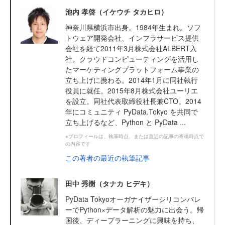
池内 孝啓（イケウチ タカヒロ）
神奈川県横浜市出身。1984年生まれ。ソフ
トウェア開発会社、インフラサービス提供
会社を経て2011年3月株式会社ALBERT入
社。クラウドコンピューティングを活用し
たマーケティングプラットフォーム事業の
立ち上げに携わる。2014年1月に同社執行
役員に就任。2015年8月株式会社ユーリエ
を設立。同社代表取締役社長兼CTO。2014
年にコミュニティ PyData.Tokyo を共同で
立ち上げるなど、Python と PyData ...
※プロフィールは、執筆時点、または直近の記事の寄稿時点で
の内容です
この著者の最近の執筆記事
田中 秀樹（タナカ ヒデキ）
PyData Tokyoオーガナイザーシリコンバレ
ーでPython×データ解析の魅力に出会う。帰
国後、ディープラーニングに興味を持ち、