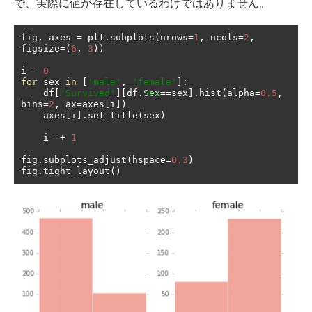
で、実際に値が存在しているわけではありません。
fig
,
 axes 
=
 plt
.
subplots
(
nrows
=
1
,
 ncols
=
2
,
figsize
=(
6
,
3
))
i 
=
0
for
 sex 
in
[
'male'
,
'female'
]:
    df
[
'Survived'
][
df
.
Sex
==
sex
].
hist
(
alpha
=
0.5
,
bins
=
2
,
 ax
=
axes
[
i
])
    axes
[
i
].
set_title
(
sex
)
    i 
=+
1
fig
.
subplots_adjust
(
hspace
=
0.3
)
fig
.
tight_layout
()