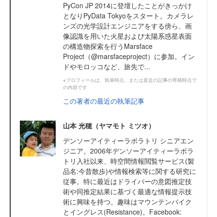
PyCon JP 2014に登壇したことがきっかけ
となりPyData Tokyoをスタート。カメラレ
ンズの光学設計エンジニアをする傍ら、画
像認識を用いた火星および太陽系惑星表面
の構造物探索を行うMarsface
Project（@marsfaceproject）に参加。イン
ドやモロッコなど、旅先で...
※プロフィールは、執筆時点、または直近の記事の寄稿時点で
の内容です
この著者の最近の執筆記事
山本 光穂（ヤマモト ミツオ）
デンソーアイティーラボラトリ シニアエン
ジニア。2006年デンソーアイティーラボラ
トリ入社以来、時空間情報閲覧サービス(製
品名:今昔散歩)や情報検索等に関する研究に
従事。特に最近はドライバーの意図推定技
術や同推定結果に基づく最適な情報提示技
術に興味を持つ。趣味はマウンテンバイク
とイングレス(Resistance)。Facebook: