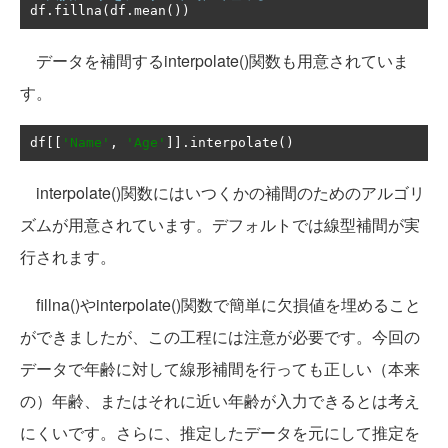
df
.
fillna
(
df
.
mean
())
データを補間するinterpolate()関数も用意されていま
す。
df
[[
'Name'
,
'Age'
]].
interpolate
()
interpolate()関数にはいつくかの補間のためのアルゴリ
ズムが用意されています。デフォルトでは線型補間が実
行されます。
fillna()やinterpolate()関数で簡単に欠損値を埋めること
ができましたが、この工程には注意が必要です。今回の
データで年齢に対して線形補間を行っても正しい（本来
の）年齢、またはそれに近い年齢が入力できるとは考え
にくいです。さらに、推定したデータを元にして推定を