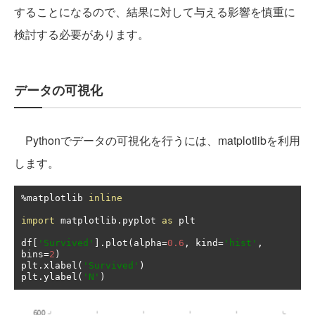
することになるので、結果に対して与える影響を慎重に
検討する必要があります。
データの可視化
Pythonでデータの可視化を行うには、matplotlibを利用
します。
%
matplotlib 
inline
import
 matplotlib
.
pyplot 
as
 plt

df
[
'Survived'
].
plot
(
alpha
=
0.6
,
 kind
=
'hist'
,
bins
=
2
)
plt
.
xlabel
(
'Survived'
)
plt
.
ylabel
(
'N'
)