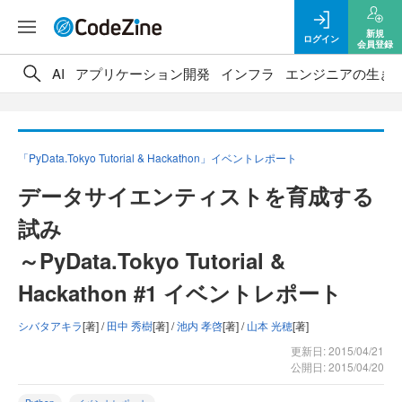
新規
ログイン
会員登録
AI
アプリケーション開発
インフラ
エンジニアの生き
「PyData.Tokyo Tutorial & Hackathon」イベントレポート
データサイエンティストを育成する
試み
～PyData.Tokyo Tutorial &
Hackathon #1 イベントレポート
シバタアキラ
[著] /
田中 秀樹
[著] /
池内 孝啓
[著] /
山本 光穂
[著]
更新日: 2015/04/21
公開日: 2015/04/20