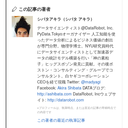
この記事の著者
シバタアキラ（シバタ アキラ）
データサイエンティスト@DataRobot, Inc.
PyData.Tokyoオーガナイザー 人工知能を使
ったデータ分析によるビジネス価値の創出
が専門分野。物理学博士。NYU研究員時代
にデータサイエンティストとして加速器デ
ータの統計モデル構築を行い「神の素粒
子」ヒッグスボゾン発見に貢献。その後ボ
ストン・コンサルティング・グループでコ
ンサルタント。白ヤギコーポレーション
CEOを経て現職 Twitter:
@madyagi
Facebook:
Akira Shibata
DATAブログ:
http://ashibata.com
DataRobot, Incウェブサ
イト:
http://datarobot.com
※プロフィールは、執筆時点、または直近の記事の寄稿時点で
の内容です
この著者の最近の執筆記事