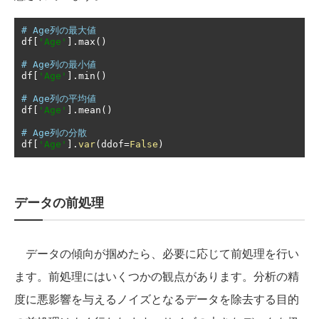
# Age列の最大値
df
[
'Age'
].
max
()
# Age列の最小値
df
[
'Age'
].
min
()
# Age列の平均値
df
[
'Age'
].
mean
()
# Age列の分散
df
[
'Age'
].
var
(
ddof
=
False
)
データの前処理
データの傾向が掴めたら、必要に応じて前処理を行い
ます。前処理にはいくつかの観点があります。分析の精
度に悪影響を与えるノイズとなるデータを除去する目的