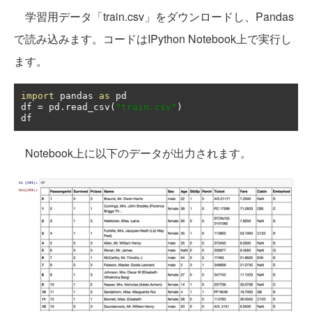
学習用データ「train.csv」をダウンロードし、Pandas
で読み込みます。コードはIPython Notebook上で実行し
ます。
import
 pandas 
as
 pd

df 
=
 pd
.
read_csv
(
"train.csv"
)
df
Notebook上に以下のデータが出力されます。