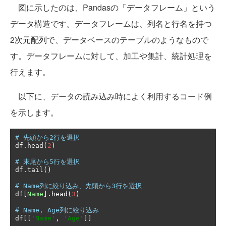
図に示したのは、Pandasの「データフレーム」という
データ構造です。データフレームは、列名と行名を持つ
2次元配列で、データベースのテーブルのようなもので
す。データフレームに対して、加工や集計、統計処理を
行えます。
以下に、データの読み込み時によく利用するコード例
を示します。
# 先頭から2行を選択
df
.
head
(
2
)
# 末尾から5行を選択
df
.
tail
()
# Name列に絞り込み、先頭から3行を選択
df
[
Name
].
head
(
3
)
# Name, Age列に絞り込み
df
[[
'Name'
,
'Age'
]]