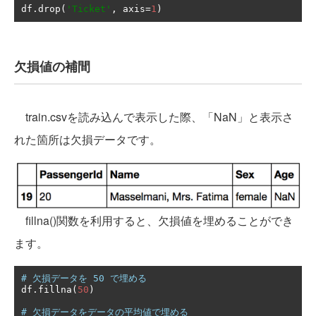
df
.
drop
(
'Ticket'
,
 axis
=
1
)
欠損値の補間
train.csvを読み込んで表示した際、「NaN」と表示さ
れた箇所は欠損データです。
fillna()関数を利用すると、欠損値を埋めることができ
ます。
# 欠損データを 50 で埋める
df
.
fillna
(
50
)
# 欠損データをデータの平均値で埋める