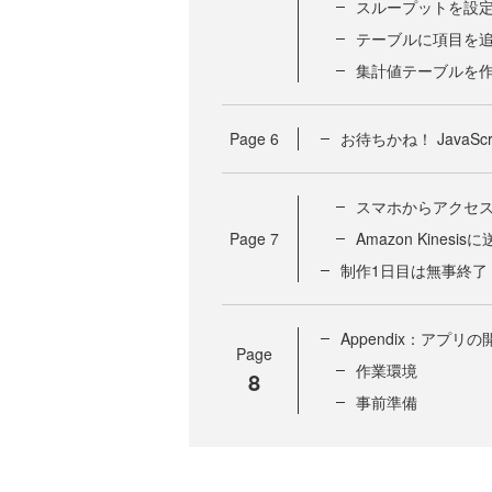
スループットを設
テーブルに項目を
集計値テーブルを
Page
6
お待ちかね！ JavaS
スマホからアクセ
Page
7
Amazon Kine
制作1日目は無事終了
Appendix：アプ
Page
作業環境
8
事前準備