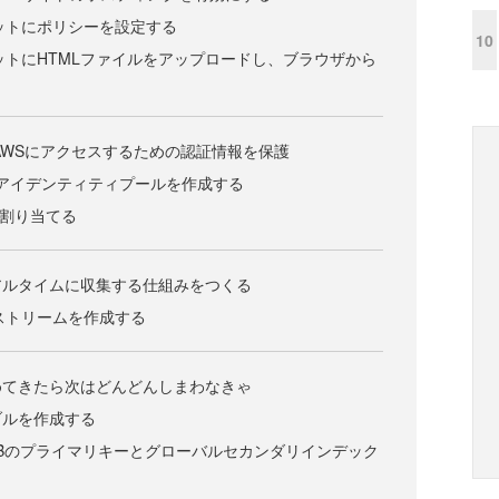
バケットにポリシーを設定する
10
バケットにHTMLファイルをアップロードし、ブラウザから
AWSにアクセスするための認証情報を保護
itoのアイデンティティプールを作成する
し割り当てる
アルタイムに収集する仕組みをつくる
isのストリームを作成する
めてきたら次はどんどんしまわなきゃ
ブルを作成する
amoDBのプライマリキーとグローバルセカンダリインデック