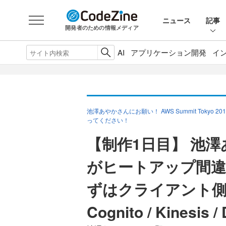
ニュース
記事
開発者のための情報メディア
AI
アプリケーション開発
イ
池澤あやかさんにお願い！ AWS Summit Tok
ってください！
【制作1日目】 池
がヒートアップ間
ずはクライアント側処理
Cognito / Kinesis