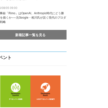
/08/05 09:00
議事録「Rimo」はOpenAI、Anthropic時代にどう勝
を描くか──元Google・相川氏が説く現代のプロダ
戦略
新着記事一覧を見る
ベント