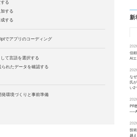
定する
追加する
新
作成する
criptでアプリのコーディング
2026
信頼
スして言語を選択する
AI
sisに送られたデータを確認する
2026
なぜ
氏が
い2
リの開発環境づくりと事前準備
2026
PR
──
2026
技術
越え