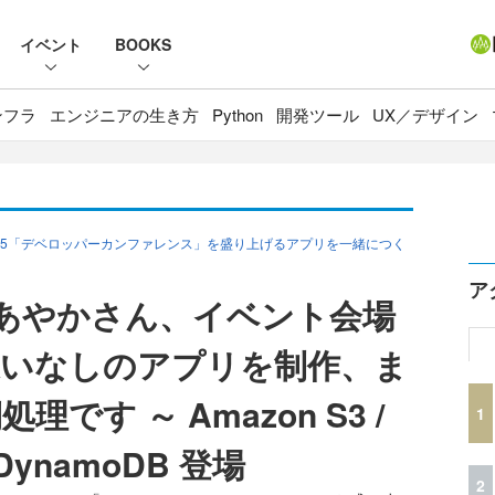
イベント
BOOKS
ンフラ
エンジニアの生き方
Python
開発ツール
UX／デザイン
yo 2015「デベロッパーカンファレンス」を盛り上げるアプリを一緒につく
ア
澤あやかさん、イベント会場
違いなしのアプリを制作、ま
です ～ Amazon S3 /
1
 / DynamoDB 登場
2