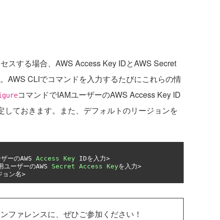
る場合、AWS Access Key IDとAWS Secret
ます。AWS CLIでコマンドを入力するたびにこれらの情
コマンドでIAMユーザーのAWS Access Key ID
igure
yを事前に設定しておきます。また、デフォルトのリージョンを
ーザーの
AWS 
Access
Key
 ID
を入力>
用ユーザーの
AWS 
Secret
Access
Key
を入力>
ジョン名>
カンファレンスに、ぜひご参加ください！