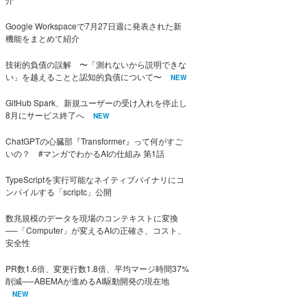
Google Workspaceで7月27日週に発表された新
機能をまとめて紹介
技術的負債の誤解 〜「測れないから説明できな
い」を越えることと認知的負債について〜
NEW
GitHub Spark、新規ユーザーの受け入れを停止し
8月にサービス終了へ
NEW
ChatGPTの心臓部『Transformer』って何がすご
いの？ #マンガでわかるAIの仕組み 第1話
TypeScriptを実行可能なネイティブバイナリにコ
ンパイルする「scriptc」公開
数兆規模のデータを現場のコンテキストに変換
──「Computer」が変えるAIの正確さ、コスト、
安全性
PR数1.6倍、変更行数1.8倍、平均マージ時間37%
削減──ABEMAが進めるAI駆動開発の現在地
NEW