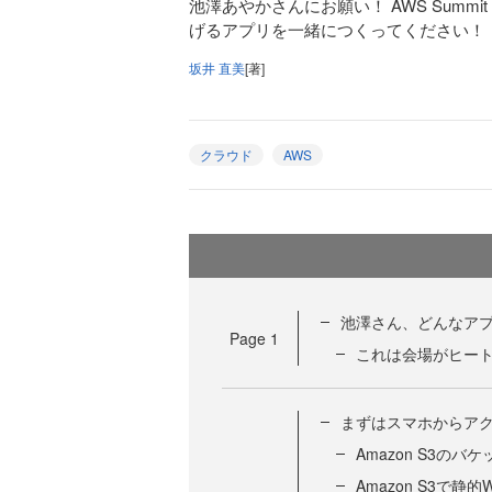
池澤あやかさんにお願い！ AWS Summi
げるアプリを一緒につくってください！
坂井 直美
[著]
クラウド
AWS
池澤さん、どんなア
Page
1
これは会場がヒー
まずはスマホからアク
Amazon S3のバ
Amazon S3で