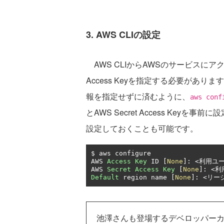
3. AWS CLIの設定
AWS CLIからAWSのサービスにアクセスす
Access Keyを指定する必要があり
報を指定せずに済むように、
aws conf
とAWS Secret Access Ke
設定しておくことも可能です。
$ aws configure

AWS 
Access
Key
 ID 
[
None
]:
<利用ユ
AWS 
Secret
Access
Key
[
None
]:
<利
Default
 region name 
[
None
]:
<リー
池澤さんも登場するデベロッパー