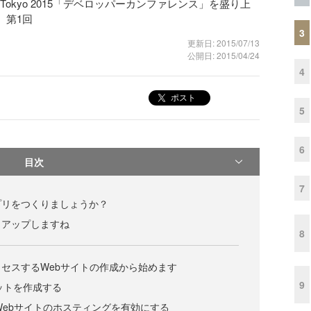
t Tokyo 2015「デベロッパーカンファレンス」を盛り上
 第1回
3
更新日: 2015/07/13
公開日: 2015/04/24
4
ポスト
5
6
目次
7
プリをつくりましょうか？
トアップしますね
8
セスするWebサイトの作成から始めます
9
ケットを作成する
静的Webサイトのホスティングを有効にする