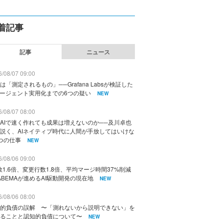
着記事
記事
ニュース
/08/07 09:00
は「測定されるもの」──Grafana Labsが検証した
エージェント実用化までの6つの疑い
NEW
/08/07 08:00
AIで速く作れても成果は増えないのか──及川卓也
説く、AIネイティブ時代に人間が手放してはいけな
つの仕事
NEW
/08/06 09:00
数1.6倍、変更行数1.8倍、平均マージ時間37%削減
ABEMAが進めるAI駆動開発の現在地
NEW
/08/06 08:00
的負債の誤解 〜「測れないから説明できない」を
ることと認知的負債について〜
NEW