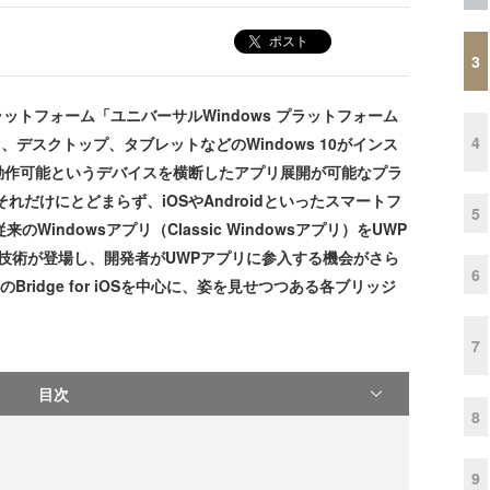
ポスト
3
ラットフォーム「ユニバーサルWindows プラットフォーム
4
、デスクトップ、タブレットなどのWindows 10がインス
動作可能というデバイスを横断したアプリ展開が可能なプラ
れだけにとどまらず、iOSやAndroidといったスマートフ
5
indowsアプリ（Classic Windowsアプリ）をUWP
る技術が登場し、開発者がUWPアプリに参入する機会がさら
6
ridge for iOSを中心に、姿を見せつつある各ブリッジ
7
目次
8
9