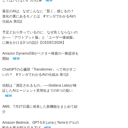
NEW
最近のAIは、なぜこんなに「賢く」感じるの？
進化の裏にあるモノとは #マンガでわかるAIの
仕組み 第2話
予定どおり作っているのに、なぜ良くならないの
か──「アウトプット脳」と「ユーザー価値脳」
に橋をかける3つの設計【CEDEC2026】
Amazon DynamoDBがベクター検索の一般提供を
開始
NEW
ChatGPTの心臓部『Transformer』って何がすご
いの？ #マンガでわかるAIの仕組み 第1話
信頼は「測定されるもの」──Grafana Labsが検
証したAIエージェント実用化までの6つの疑い
NEW
AWS、7月27日週に発表した新機能をまとめて紹
介
Amazon Bedrock、GPT-5.6 LunaとTerraモデルの
料金を最大80％引き下げ
NEW