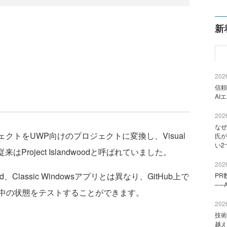
新
2026
信頼
AI
2026
なぜ
プロジェクトをUWP向けのプロジェクトに変換し、Visual
氏が
い2
はProject Islandwoodと呼ばれていました。
2026
oid、Classic Windowsアプリとは異なり、GitHub上で
PR
──
中の状態をテストすることができます。
2026
技術
越え