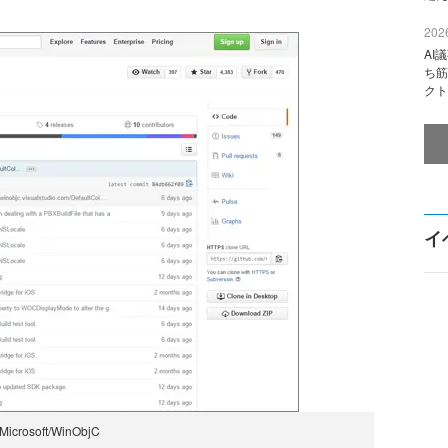
2026
AI
ち筋
クト
イ
Microsoft/WinObjC