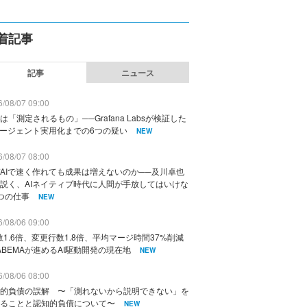
着記事
記事
ニュース
/08/07 09:00
は「測定されるもの」──Grafana Labsが検証した
エージェント実用化までの6つの疑い
NEW
/08/07 08:00
AIで速く作れても成果は増えないのか──及川卓也
説く、AIネイティブ時代に人間が手放してはいけな
つの仕事
NEW
/08/06 09:00
数1.6倍、変更行数1.8倍、平均マージ時間37%削減
ABEMAが進めるAI駆動開発の現在地
NEW
/08/06 08:00
的負債の誤解 〜「測れないから説明できない」を
ることと認知的負債について〜
NEW