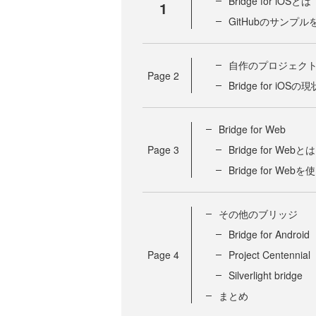
Bridge for iOSとは
1
GitHubのサンプ
自作のプロジェク
Page
2
Bridge for iOSの現
Bridge for Web
Page
3
Bridge for Webとは
Bridge for We
その他のブリッジ
Bridge for Android
Page
4
Project Centennial
Silverlight bridge
まとめ