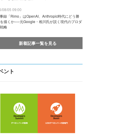
/08/05 09:00
議事録「Rimo」はOpenAI、Anthropic時代にどう勝
を描くか──元Google・相川氏が説く現代のプロダ
戦略
新着記事一覧を見る
ベント