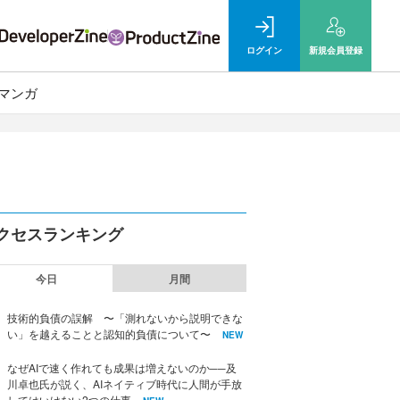
ログイン
新規
会員登録
マンガ
クセスランキング
今日
月間
技術的負債の誤解 〜「測れないから説明できな
い」を越えることと認知的負債について〜
NEW
なぜAIで速く作れても成果は増えないのか──及
川卓也氏が説く、AIネイティブ時代に人間が手放
してはいけない2つの仕事