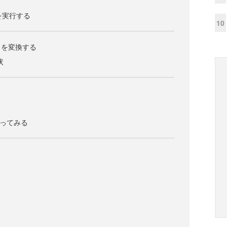
ルを実行する
10
トを変換する
状
bを使ってみる