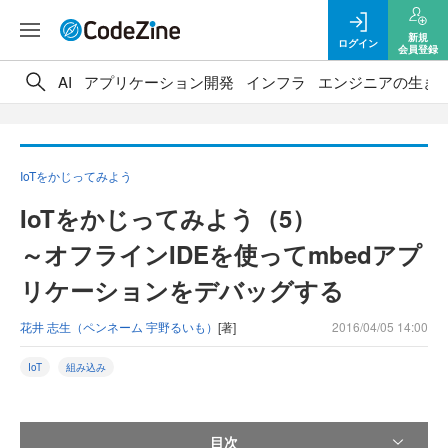
新規
ログイン
会員登録
AI
アプリケーション開発
インフラ
エンジニアの生き
IoTをかじってみよう
IoTをかじってみよう（5）
～オフラインIDEを使ってmbedアプ
リケーションをデバッグする
花井 志生（ペンネーム 宇野るいも）
[著]
2016/04/05 14:00
IoT
組み込み
目次