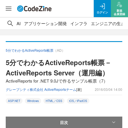
新規
ログイン
会員登録
AI
アプリケーション開発
インフラ
エンジニアの生き
5分でわかるActiveReports帳票
（AD）
5分でわかるActiveReports帳票－
ActiveReports Server（運用編）
ActiveReports for .NET 9.0Jで作るサンプル帳票（7）
グレープシティ株式会社 ActiveReportsチーム
[著]
2016/03/04 14:00
ASP.NET
Windows
HTML／CSS
iOS／iPadOS
目次