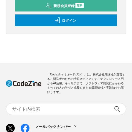
新規会員登録
無料
ログイン
「CodeZine（コードジン）」は、株式会社翔泳社が運営す
る、開発者のための情報メディアです。テクノロジー入門
からAI活用、キャリアまで、ソフトウェア開発にかかわる
すべての人の学びと成長を支える最新情報と実践知をお届
けします。
メールバックナンバー