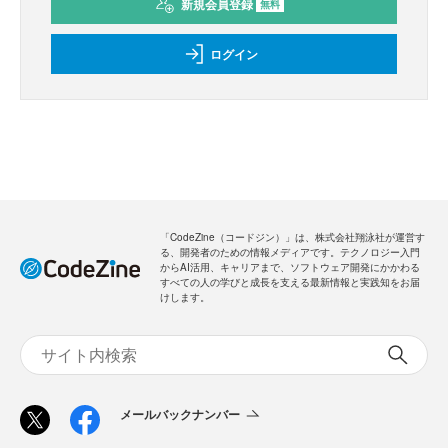
新規会員登録
無料
ログイン
「CodeZine（コードジン）」は、株式会社翔泳社が運営す
る、開発者のための情報メディアです。テクノロジー入門
からAI活用、キャリアまで、ソフトウェア開発にかかわる
すべての人の学びと成長を支える最新情報と実践知をお届
けします。
メールバックナンバー