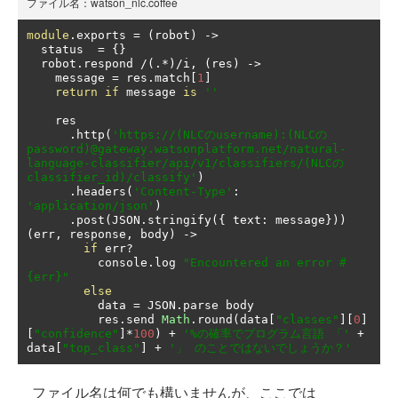
ファイル名：watson_nlc.coffee
module
.
exports 
=
(
robot
)
->
  status  
=
{}
  robot
.
respond 
/(.*)/
i
,
(
res
)
->
    message 
=
 res
.
match
[
1
]
return
if
 message 
is
''
    res

.
http
(
'https://(NLCのusername):(NLCの
password)@gateway.watsonplatform.net/natural-
language-classifier/api/v1/classifiers/(NLCの
classifier_id)/classify'
)
.
headers
(
'Content-Type'
:
'application/json'
)
.
post
(
JSON
.
stringify
({
 text
:
 message
}))
(
err
,
 response
,
 body
)
->
if
 err
?
          console
.
log 
"Encountered an error #
{err}"
else
          data 
=
 JSON
.
parse body

          res
.
send 
Math
.
round
(
data
[
"classes"
][
0
]
[
"confidence"
]*
100
)
+
'%の確率でプログラム言語 「'
+
data
[
"top_class"
]
+
'」 のことではないでしょうか？'
ファイル名は何でも構いませんが、ここでは