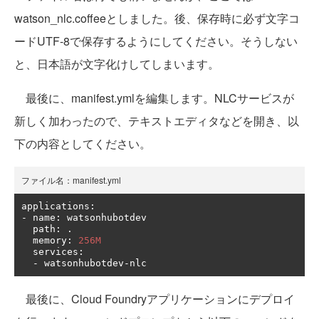
watson_nlc.coffeeとしました。後、保存時に必ず文字コ
ードUTF-8で保存するようにしてください。そうしない
と、日本語が文字化けしてしまいます。
最後に、manifest.ymlを編集します。NLCサービスが
新しく加わったので、テキストエディタなどを開き、以
下の内容としてください。
ファイル名：manifest.yml
applications
:
-
 name
:
 watsonhubotdev

  path
:
.
  memory
:
256M
  services
:
-
 watsonhubotdev
-
nlc
最後に、Cloud Foundryアプリケーションにデプロイ