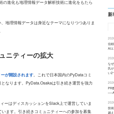
術の進化も地理情報データ解析技術に進化をもたら
新
い、地理情報データは身近なテーマになりつつありま
。
2026
信頼
AI
コミュニティーの拡大
2026
なぜ
氏が
い2
ティーが開設されます
。これで日本国内のPyDataコミ
なります。PyData.Osakaは引き続き運営を強力
2026
PR
──
2026
ィーはディスカッションをSlack上で運営していま
技術
いています。引き続きコミュニティーへの参加を募集
越え