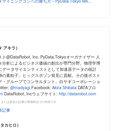
ングコンペの勝ち方～PyData.Tokyo Me...
タ アキラ）
ataRobot, Inc. PyData.Tokyoオーガナイザー 人
タ分析によるビジネス価値の創出が専門分野。物理学博
代にデータサイエンティストとして加速器データの統計
神の素粒子」ヒッグスボゾン発見に貢献。その後ボスト
グ・グループでコンサルタント。白ヤギコーポレーショ
ter:
@madyagi
Facebook:
Akira Shibata
DATAブロ
om
DataRobot, Incウェブサイト:
http://datarobot.com
、または直近の記事の寄稿時点での内容です
筆記事
 タカヒロ）