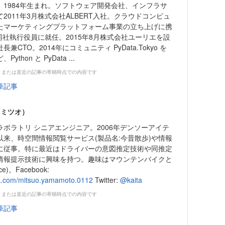
。1984年生まれ。ソフトウェア開発会社、インフラサ
2011年3月株式会社ALBERT入社。クラウドコンピュ
たマーケティングプラットフォーム事業の立ち上げに携
に同社執行役員に就任。2015年8月株式会社ユーリエを設
CTO。2014年にコミュニティ PyData.Tokyo を
hon と PyData ...
、または直近の記事の寄稿時点での内容です
筆記事
 ミツオ）
ボラトリ シニアエンジニア。2006年デンソーアイテ
来、時空間情報閲覧サービス(製品名:今昔散歩)や情報
に従事。特に最近はドライバーの意図推定技術や同推定
情報提示技術に興味を持つ。趣味はマウンテンバイクと
e)。Facebook:
ok.com/mitsuo.yamamoto.0112
Twitter:
@kaita
、または直近の記事の寄稿時点での内容です
筆記事