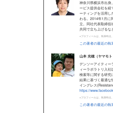
神奈川県横浜市出身
ービス提供会社を経て
ーティングを活用し
わる。2014年1月
立。同社代表取締役社長兼
共同で立ち上げるなど、Pyt
※プロフィールは、執筆時点
この著者の最近の執
山本 光穂（ヤマモト
デンソーアイティーラ
ィーラボラトリ入社以
検索等に関する研究
結果に基づく最適な
イングレス(Resistanc
https://www.facebo
※プロフィールは、執筆時点
この著者の最近の執