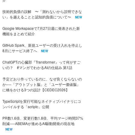
技術的負債の誤解 〜「測れないから説明できな
い」を越えることと認知的負債について〜
NEW
Google Workspaceで7月27日週に発表された新
機能をまとめて紹介
GitHub Spark、新規ユーザーの受け入れを停止し
8月にサービス終了へ
NEW
ChatGPTの心臓部『Transformer』って何がすご
いの？ #マンガでわかるAIの仕組み 第1話
予定どおり作っているのに、なぜ良くならないの
か──「アウトプット脳」と「ユーザー価値脳」
に橋をかける3つの設計【CEDEC2026】
TypeScriptを実行可能なネイティブバイナリにコ
ンパイルする「scriptc」公開
PR数1.6倍、変更行数1.8倍、平均マージ時間37%
削減──ABEMAが進めるAI駆動開発の現在地
NEW