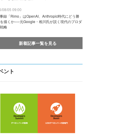
/08/05 09:00
議事録「Rimo」はOpenAI、Anthropic時代にどう勝
を描くか──元Google・相川氏が説く現代のプロダ
戦略
新着記事一覧を見る
ベント