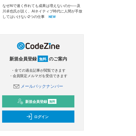
なぜAIで速く作れても成果は増えないのか──及
川卓也氏が説く、AIネイティブ時代に人間が手放
してはいけない2つの仕事
NEW
新規会員登録
のご案内
無料
・全ての過去記事が閲覧できます
・会員限定メルマガを受信できます
メールバックナンバー
新規会員登録
無料
ログイン