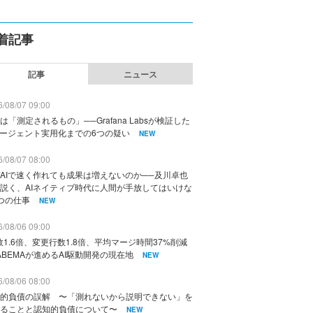
着記事
記事
ニュース
/08/07 09:00
は「測定されるもの」──Grafana Labsが検証した
エージェント実用化までの6つの疑い
NEW
/08/07 08:00
AIで速く作れても成果は増えないのか──及川卓也
説く、AIネイティブ時代に人間が手放してはいけな
つの仕事
NEW
/08/06 09:00
数1.6倍、変更行数1.8倍、平均マージ時間37%削減
ABEMAが進めるAI駆動開発の現在地
NEW
/08/06 08:00
的負債の誤解 〜「測れないから説明できない」を
ることと認知的負債について〜
NEW