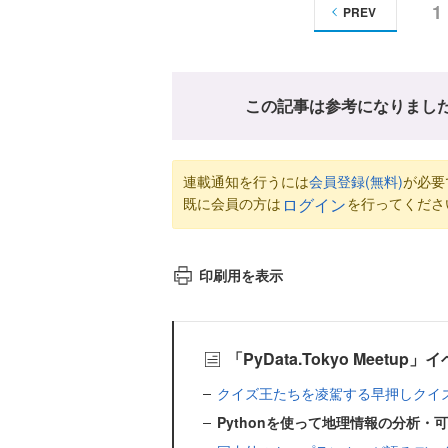
1
PREV
この記事は参考になりまし
連載通知を行うには
会員登録(無料)
が必要
既に会員の方は
を行ってくださ
ログイン
印刷用を表示
「PyData.Tokyo Meet
クイズ王たちを凌駕する早押しクイズAIはこう
Pythonを使って地理情報の分析・可視化を