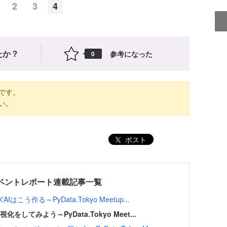
2
3
4
たか？
参考になった
0
です。
い。
ポスト
up」イベントレポート連載記事一覧
作る～PyData.Tokyo Meetup...
してみよう～PyData.Tokyo Meet...