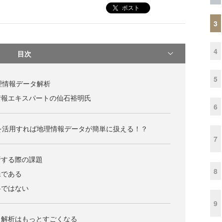
ポスト
3
4
目次
5
地理情報データ解析
情報エキスパートの仙石裕明氏
6
ラリを活用すれば地理情報データが簡単に扱える！？
7
析する際の課題
8
殊である
料ではない
9
タ解析はもっとすごくなる