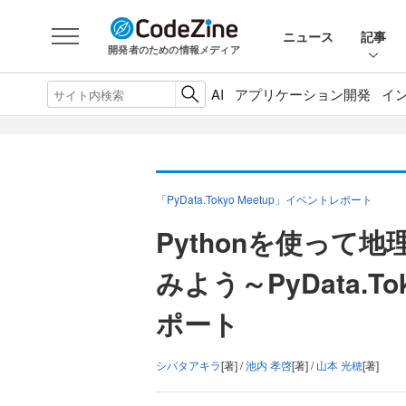
ニュース
記事
開発者のための情報メディア
AI
アプリケーション開発
イ
「PyData.Tokyo Meetup」イベントレポート
Pythonを使って
みよう～PyData.To
ポート
シバタアキラ
[著] /
池内 孝啓
[著] /
山本 光穂
[著]