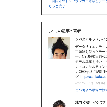
国内外のトップランカーが語るデータマイニ
もっと読む
この記事の著者
シバタアキラ（シバ
データサイエンティスト@D
工知能を使ったデー
士。NYU研究員時
モデル構築を行い「
ン・コンサルティン
ンCEOを経て現職 Twit
グ:
http://ashibata.c
※プロフィールは、執筆時点
この著者の最近の執
池内 孝啓（イケウチ