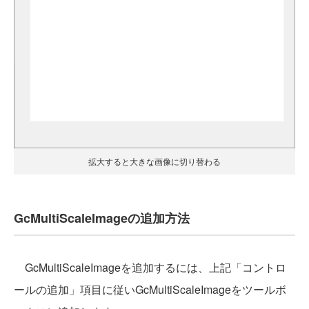
拡大すると大きな画像に切り替わる
GcMultiScaleImageの追加方法
GcMultiScaleImageを追加するには、上記「コントロ
ールの追加」項目に従いGcMultiScaleImageをツールボ