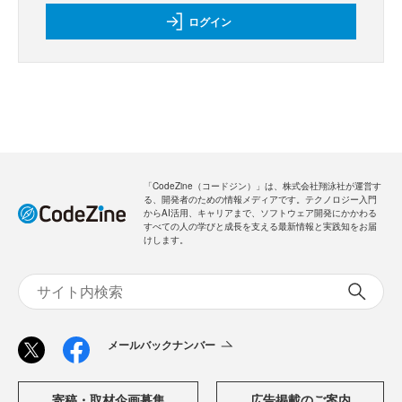
ログイン
「CodeZine（コードジン）」は、株式会社翔泳社が運営す
る、開発者のための情報メディアです。テクノロジー入門
からAI活用、キャリアまで、ソフトウェア開発にかかわる
すべての人の学びと成長を支える最新情報と実践知をお届
けします。
メールバックナンバー
寄稿・取材企画募集
広告掲載のご案内