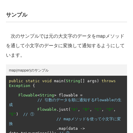
サンプル
次のサンプルでは元の大文字のデータをmapメソッド
を通して小文字のデータに変換して通知するようにして
います。
map(mapper)のサンプル
public
static
void
 main
(
String
[]
 args
)
throws
Exception
{
Flowable
<
String
>
 flowable 
=
// 引数のデータを順に通知するFlowableの生
成
Flowable
.
just
(
"A"
,
"B"
,
"C"
,
"D"
,
"E"
)
// ①
// mapメソッドを使って小文字に変
換
.
map
(
data 
->