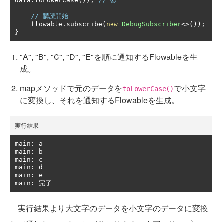
data
.
toLowerCase
());
// ②
// 購読開始
    flowable
.
subscribe
(
new
DebugSubscriber
<>());
}
"A", "B", "C", "D", "E"を順に通知するFlowableを生
成。
mapメソッドで元のデータを
で小文字
toLowerCase()
に変換し、それを通知するFlowableを生成。
実行結果
main
:
 a

main
:
 b

main
:
 c

main
:
 d

main
:
 e

main
:
完了
実行結果より大文字のデータを小文字のデータに変換