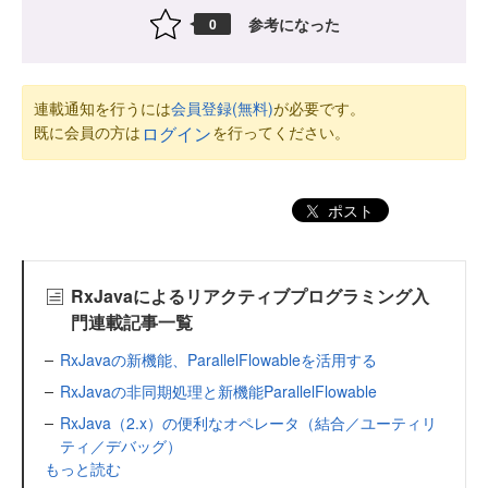
参考になった
0
連載通知を行うには
会員登録(無料)
が必要です。
既に会員の方は
を行ってください。
ログイン
ポスト
RxJavaによるリアクティブプログラミング入
門連載記事一覧
RxJavaの新機能、ParallelFlowableを活用する
RxJavaの非同期処理と新機能ParallelFlowable
RxJava（2.x）の便利なオペレータ（結合／ユーティリ
ティ／デバッグ）
もっと読む