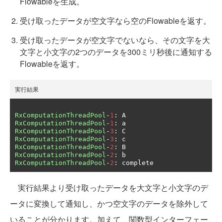
Flowableを生成。
受け取ったデータが空文字なら空のFlowableを返す。
受け取ったデータが空文字でないなら、その文字を大
文字と小文字の2つのデータを300ミリ秒後に通知する
Flowableを返す。
実行結果
RxComputationThreadPool
-
1
:
RxComputationThreadPool
-
1
:
RxComputationThreadPool
-
3
:
RxComputationThreadPool
-
3
:
RxComputationThreadPool
-
2
:
RxComputationThreadPool
-
2
:
RxComputationThreadPool
-
2
:
 complete
実行結果より受け取ったデータを大文字と小文字のデ
ータに変換して通知し、かつ空文字のデータを除外して
いることが分かります。加えて、関数型インターフェー