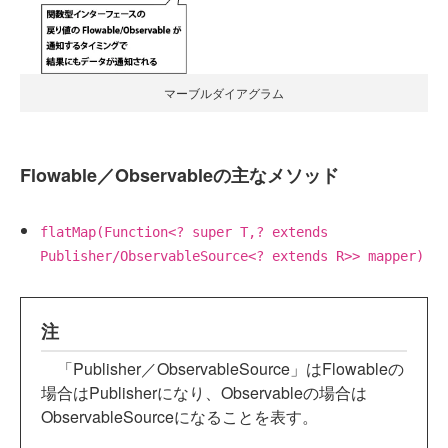
マーブルダイアグラム
Flowable／Observableの主なメソッド
flatMap(Function<? super T,? extends
Publisher/ObservableSource<? extends R>> mapper)
注
「Publisher／ObservableSource」はFlowableの
場合はPublisherになり、Observableの場合は
ObservableSourceになることを表す。