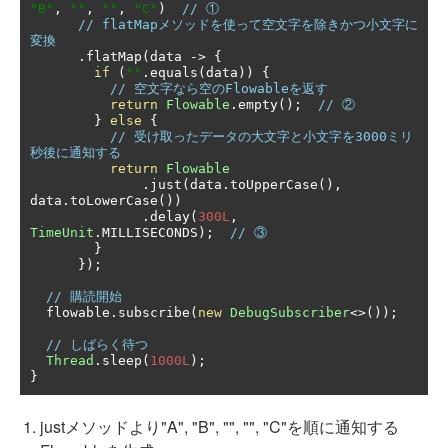
"B"
,
""
,
""
,
"C"
)
// ①
// flatMapメソッドを使って空文字を除きかつ小文字に
変換
.
flatMap
(
data 
->
{
if
(
""
.
equals
(
data
))
{
// 空文字なら空のFlowableを返す
return
Flowable
.
empty
();
// ②
}
else
{
// 受け取ったデータの大文字と小文字を3000ミリ
秒後に通知する
return
Flowable
.
just
(
data
.
toUpperCase
(),
data
.
toLowerCase
())
.
delay
(
300L
,
TimeUnit
.
MILLISECONDS
);
// ③
}
});
// 購読開始
  flowable
.
subscribe
(
new
DebugSubscriber
<>());
// しばらく待つ
Thread
.
sleep
(
1000L
);
}
justメソッドより"A", "B", "", "", "C"を順に通知する