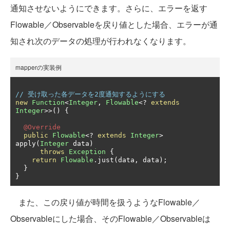
通知させないようにできます。さらに、エラーを返す
Flowable／Observableを戻り値とした場合、エラーが通
知され次のデータの処理が行われなくなります。
mapperの実装例
// 受け取った各データを2度通知するようにする
new
Function
<
Integer
,
Flowable
<?
extends
Integer
>>()
{
@Override
public
Flowable
<?
extends
Integer
>
apply
(
Integer
 data
)
throws
Exception
{
return
Flowable
.
just
(
data
,
 data
);
}
}
また、この戻り値が時間を扱うようなFlowable／
Observableにした場合、そのFlowable／Observableは