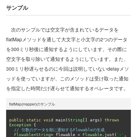
サンプル
次のサンプルでは空文字が含まれているデータを
flatMapメソッドを通して大文字と小文字の2つのデータ
を300ミリ秒後に通知するようにしています。その際に
空文字を取り除いて通知するようにしています。また、
300ミリ秒遅らせるのに今回は説明していないdelayメソ
ッドを使っていますが、このメソッドは受け取った通知
を指定した時間だけ遅らせて通知するオペレータです。
flatMap(mapper)のサンプル
public
static
void
 main
(
String
[]
 args
)
throws
Exception
{
// 引数のデータを順に通知するFlowableの生成
Flowable
<
String
>
 flowable 
=
Flowable
.
just
(
"A"
,