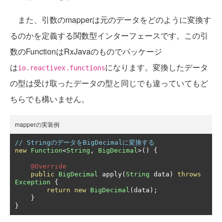
また、引数のmapperは元のデータをどのように変換す
るのかを定義する関数型インターフェースです。この引
数のFunctionはRxJavaのものでパッケージ
は
になります。変換したデータ
io.reactivex.functions
の型は受け取ったデータの型と同じでも違っていてもど
ちらでも構いません。
mapperの実装例
// StringのデータをBigDecimalに変換する
new
Function
<
String
,
BigDecimal
>()
{
@Override
public
BigDecimal
 apply
(
String
 data
)
throws
Exception
{
return
new
BigDecimal
(
data
);
}
}