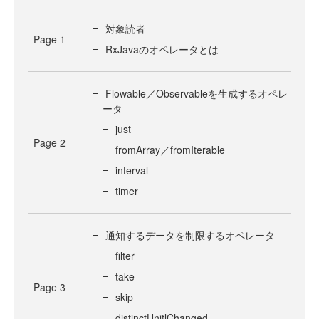
対象読者
Page
1
RxJavaのオペレータとは
Flowable／Observableを生成するオペレ
ータ
just
Page
2
fromArray／fromIterable
interval
timer
通知するデータを制限するオペレータ
filter
take
Page
3
skip
distinctUnitlChanged