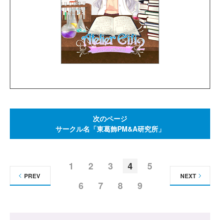
次のページ
サークル名「東葛飾PM&A研究所」
1
2
3
4
5
PREV
NEXT
6
7
8
9