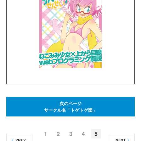
次のページ
サークル名「トゲトゲ団」
1
2
3
4
5
PREV
NEXT