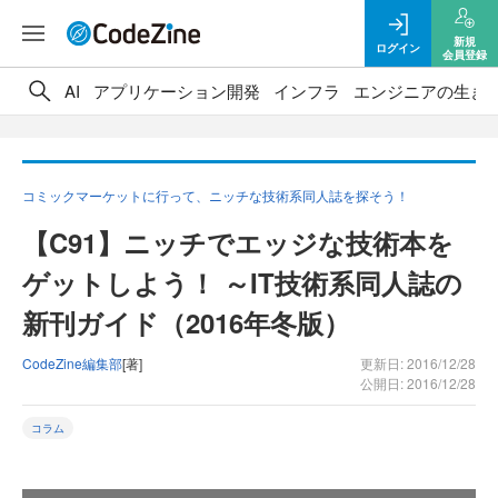
新規
ログイン
会員登録
AI
アプリケーション開発
インフラ
エンジニアの生き
コミックマーケットに行って、ニッチな技術系同人誌を探そう！
【C91】ニッチでエッジな技術本を
ゲットしよう！ ～IT技術系同人誌の
新刊ガイド（2016年冬版）
CodeZine編集部
[著]
更新日: 2016/12/28
公開日: 2016/12/28
コラム