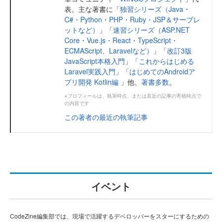
表。主な著書に「
独習シリーズ（Java・
C#・Python・PHP・Ruby・JSP＆サーブレ
ットなど）
」「
速習シリーズ（ASP.NET
Core・Vue.js・React・TypeScript・
ECMAScript、Laravelなど）
」「
改訂3版
JavaScript本格入門
」「
これからはじめる
Laravel実践入門
」「
はじめてのAndroidア
プリ開発 Kotlin編
」他、
著書多数
。
※プロフィールは、執筆時点、または直近の記事の寄稿時点で
の内容です
この著者の最近の執筆記事
イベント
CodeZine編集部では、現場で活躍するデベロッパーをスターにするための