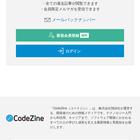
・全ての過去記事が閲覧できます
・会員限定メルマガを受信できます
メールバックナンバー
新規会員登録
無料
ログイン
「CodeZine（コードジン）」は、株式会社翔泳社が運営す
る、開発者のための情報メディアです。テクノロジー入門
からAI活用、キャリアまで、ソフトウェア開発にかかわる
すべての人の学びと成長を支える最新情報と実践知をお届
けします。