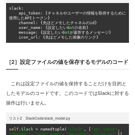
slack
:
    api_token
:
{チャネルやユーザーの情報を取得するために
使用した
API
トークン}
    channel
:
{先ほどメモしたチャネルの
id
}
    user_name
:
{設定したい
Bot
の名前}
    message
:
{設定したい
Bot
が返答するメッセージ}
    icon_url
:
{先ほどメモした画像のリンク}
［2］設定ファイルの値を保存するモデルのコード
これは設定ファイルの値を保持することだけを目的と
したモデルのコードです。このコードではSlackに対する
操作は行いません。
リスト2 SlackCode/slack_model.py
self
.
Slack
=
 namedtuple
(
"slack"
,
[
"api_token"
,
"channel"
,
"user_name"
,
"message"
,
"icon_url"
])