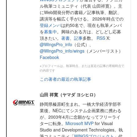
ル執筆コミュニティ（代表 山田祥寛）。主
にWeb開発分野の書籍／記事執筆、翻訳、
講演等を幅広く手がける。 2026年時点での
登録メンバ
は約50名で、現在も執筆メンバ
を
募集中
。興味のある方は、どしどし応募
頂きたい。
著書
、
記事
多数。
RSS
X:
@WingsPro_info
（公式）、
@WingsPro_info/wings
（メンバーリスト）
Facebook
※プロフィールは、執筆時点、または直近の記事の寄稿時点で
の内容です
この著者の最近の執筆記事
山田 祥寛（ヤマダ ヨシヒロ）
静岡県榛原町生まれ。一橋大学経済学部卒
業後、NECにてシステム企画業務に携わる
が、2003年4月に念願かなってフリーライ
ターに転身。
Microsoft MVP
for Visual
Studio and Development Technologies。執
筆コミュニティ「
WINGSプロジェクト
」代