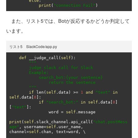
else
:
print
(
"connection Fail"
)
また、リスト5では、Botが反応するかどうか判定して
います。
リスト5 SlackCode/app.py
def
 __judge_call
(
self
):
"""

        judge slack call for Slack

        Example:

            search_bot:{your sentence}

                return the sentence

        """
if
 len
(
self
.
data
)
>=
1
and
"text"
in
self
.
data
[
0
]:
if
"search_bot:"
in
self
.
data
[
0
]
[
"text"
]:
                word 
=
self
.
message

print
(
self
.
slack_channel
.
api_call
(
"chat.postMess
age"
,
 username
=
self
.
user_name
,
channel
=
self
.
chan
,
 text
=
word
,
 \
