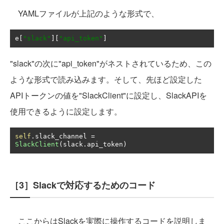
YAMLファイルが上記のような形式で、
e
[
"slack"
][
"api_token"
]
"slack"の次に"api_token"がネストされているため、この
ような形式で読み込みます。そして、先ほど設定した
APIトークンの値を"SlackClient"に設定し、SlackAPIを
使用できるように設定します。
self
.
slack_channel 
=
SlackClient
(
slack
.
api_token
)
［3］Slackで対応するためのコード
ここからはSlackを実際に操作するコードを説明しま