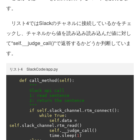
す。
リスト4ではSlackのチャネルに接続しているかをチェ
ックし、チャネルから値を読み込み読み込んだ値に対し
て"self.__judge_call()"で返答するかどうか判断していま
す。
リスト4 SlackCode/app.py
def
 call_method
(
self
):
"""

        Slack api call

        1: read sentence

        2: return the sentence

        """
if
self
.
slack_channel
.
rtm_connect
():
while
True
:
self
.
data 
=
self
.
slack_channel
.
rtm_read
()
self
.
__judge_call
()
                time
.
sleep
(
1
)