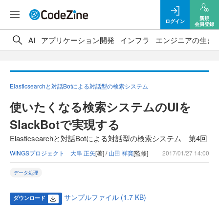
新規
ログイン
会員登録
AI
アプリケーション開発
インフラ
エンジニアの生き
Elasticsearchと対話Botによる対話型の検索システム
使いたくなる検索システムのUIを
SlackBotで実現する
Elasticsearchと対話Botによる対話型の検索システム 第4回
WINGSプロジェクト 大串 正矢
[著] /
山田 祥寛
[監修]
2017/01/27 14:00
データ処理
サンプルファイル (1.7 KB)
ダウンロード