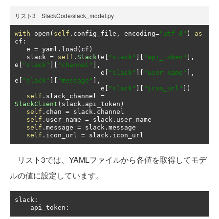
リスト3 SlackCode/slack_model.py
with
 open
(
self
.
config_file
,
 encoding
=
"utf-8"
)
as
cf
:
   e 
=
 yaml
.
load
(
cf
)
   slack 
=
self
.
Slack
(
e
[
"slack"
][
"api_token"
],
e
[
"slack"
][
"channel"
],
                      e
[
"slack"
][
"user_name"
],
e
[
"slack"
][
"message"
],
                      e
[
"slack"
][
"icon_url"
])
self
.
slack_channel 
=
SlackClient
(
slack
.
api_token
)
self
.
chan 
=
 slack
.
channel

self
.
user_name 
=
 slack
.
user_name

self
.
message 
=
 slack
.
message

self
.
icon_url 
=
 slack
.
icon_url
リスト3では、YAMLファイルから各値を取得してモデ
ルの値に設定しています。
slack
:
    api_token
: