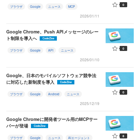
0
ブラウザ
Google
ニュース
MCP
2026/01/11
Google Chrome、Push APIメッセージのレー
ト制限を導入へ
CodeZine
0
ブラウザ
Google
API
ニュース
2026/01/10
Google、日本のモバイルソフトウェア競争法
に対応した新制度を導入
CodeZine
0
ブラウザ
Google
Android
ニュース
2025/12/19
Google Chromeに開発者ツール用のMCPサー
バーが登場
CodeZine
8
ブラウザ
Google
ニュース
AIエージェント