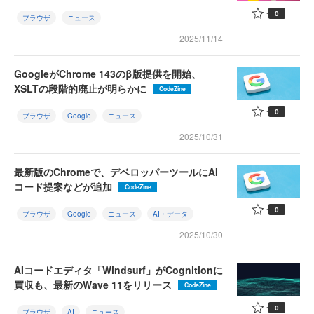
0
ブラウザ
ニュース
2025/11/14
GoogleがChrome 143のβ版提供を開始、
XSLTの段階的廃止が明らかに
CodeZine
0
ブラウザ
Google
ニュース
2025/10/31
最新版のChromeで、デベロッパーツールにAI
コード提案などが追加
CodeZine
0
ブラウザ
Google
ニュース
AI・データ
2025/10/30
AIコードエディタ「Windsurf」がCognitionに
買収も、最新のWave 11をリリース
CodeZine
0
ブラウザ
AI
ニュース