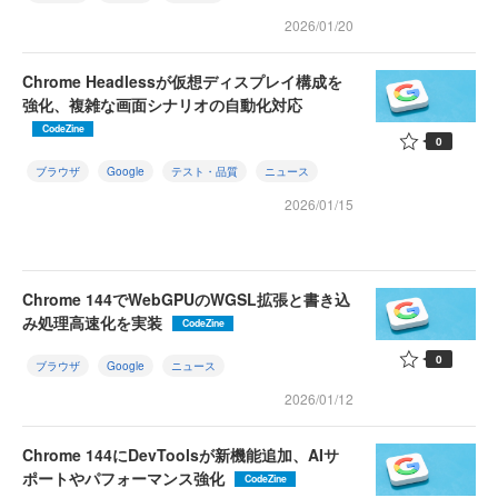
2026/01/20
Chrome Headlessが仮想ディスプレイ構成を
強化、複雑な画面シナリオの自動化対応
CodeZine
0
ブラウザ
Google
テスト・品質
ニュース
2026/01/15
Chrome 144でWebGPUのWGSL拡張と書き込
み処理高速化を実装
CodeZine
0
ブラウザ
Google
ニュース
2026/01/12
Chrome 144にDevToolsが新機能追加、AIサ
ポートやパフォーマンス強化
CodeZine