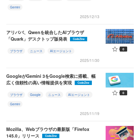
Gemini
2025/12/13
アリババ、Qwenを統合したAIブラウザ
「Quark」デスクトップ版発表
CodeZine
0
ブラウザ
ニュース
AIエージェント
2025/11/30
GoogleがGemini 3をGoogle検索に搭載、幅
広く信頼性の高い情報提供を実現
CodeZine
0
ブラウザ
Google
ニュース
AIエージェント
Gemini
2025/11/19
Mozilla、Webブラウザの最新版「Firefox
145.0」リリース
CodeZine