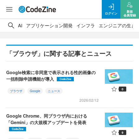
新規
ログイン
会員登録
AI
アプリケーション開発
インフラ
エンジニアの生き
「ブラウザ」に関する記事とニュース
Google検索に非同意で表示される性的画像の
一括削除申請機能が導入
CodeZine
0
ブラウザ
Google
ニュース
2026/02/12
Google Chrome、同ブラウザ内における
「Gemini」の大規模アップデートを発表
CodeZine
9