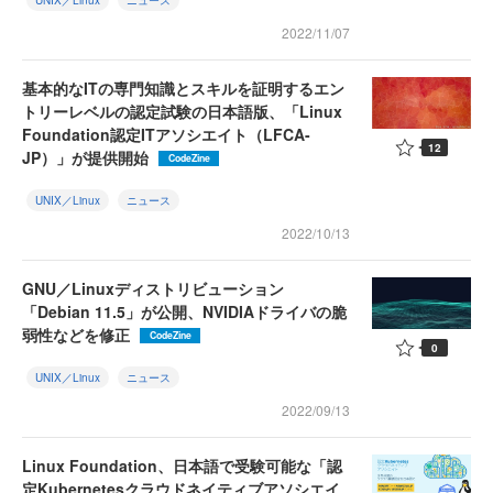
UNIX／Linux
ニュース
2022/11/07
基本的なITの専門知識とスキルを証明するエン
トリーレベルの認定試験の日本語版、「Linux
Foundation認定ITアソシエイト（LFCA-
12
JP）」が提供開始
CodeZine
UNIX／Linux
ニュース
2022/10/13
GNU／Linuxディストリビューション
「Debian 11.5」が公開、NVIDIAドライバの脆
弱性などを修正
CodeZine
0
UNIX／Linux
ニュース
2022/09/13
Linux Foundation、日本語で受験可能な「認
定Kubernetesクラウドネイティブアソシエイ