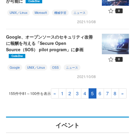
が可能に
CodeZine
0
UNIX／Linux
Microsoft
機械学習
ニュース
2021/10/08
Google、オープンソースのセキュリティ改善
に報酬を与える「Secure Open
Source（SOS） pilot program」に参画
CodeZine
0
Google
UNIX／Linux
OSS
ニュース
2021/10/08
«
1
2
3
4
5
6
7
8
»
155件中81～100件を表示
イベント