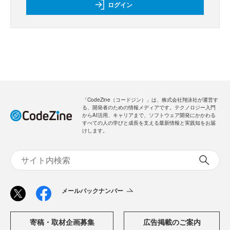
ログイン
「CodeZine（コードジン）」は、株式会社翔泳社が運営す
る、開発者のための情報メディアです。テクノロジー入門
からAI活用、キャリアまで、ソフトウェア開発にかかわる
すべての人の学びと成長を支える最新情報と実践知をお届
けします。
メールバックナンバー
寄稿・取材企画募集
広告掲載のご案内