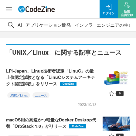
新規
ログイン
会員登録
AI
アプリケーション開発
インフラ
エンジニアの生き
「UNIX／Linux」に関する記事とニュース
LPI-Japan、Linux技術者認定「LinuC」の最
上位認定試験となる「LinuCシステムアーキテ
クト認定試験」をリリース
CodeZine
0
UNIX／Linux
ニュース
2023/10/13
macOS用の高速かつ軽量なDocker Desktop代
替「OrbStack 1.0」がリリース
CodeZine
5