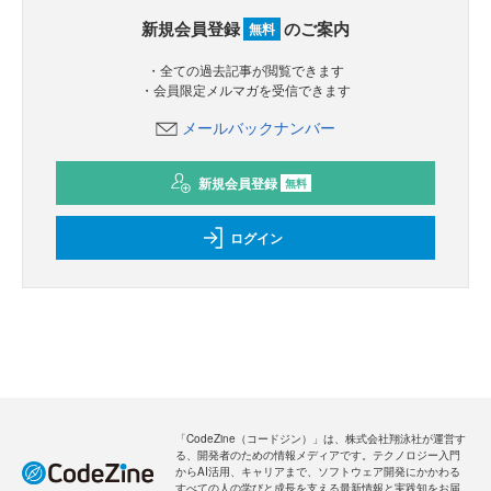
新規会員登録
のご案内
無料
・全ての過去記事が閲覧できます
・会員限定メルマガを受信できます
メールバックナンバー
新規会員登録
無料
ログイン
「CodeZine（コードジン）」は、株式会社翔泳社が運営す
る、開発者のための情報メディアです。テクノロジー入門
からAI活用、キャリアまで、ソフトウェア開発にかかわる
すべての人の学びと成長を支える最新情報と実践知をお届